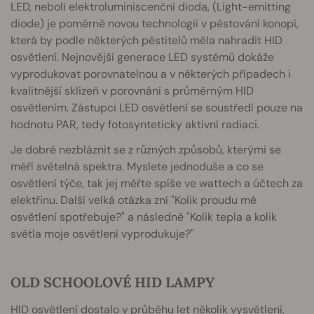
LED, neboli elektroluminiscenční dioda, (Light-emitting
diode) je poměrně novou technologií v pěstování konopí,
která by podle některých pěstitelů měla nahradit HID
osvětlení. Nejnovější generace LED systémů dokáže
vyprodukovat porovnatelnou a v některých případech i
kvalitnější sklizeň v porovnání s průměrným HID
osvětlením. Zástupci LED osvětlení se soustředí pouze na
hodnotu PAR, tedy fotosynteticky aktivní radiaci.
Je dobré nezbláznit se z různých způsobů, kterými se
měří světelná spektra. Myslete jednoduše a co se
osvětlení týče, tak jej měřte spíše ve wattech a účtech za
elektřinu. Další velká otázka zní "Kolik proudu mé
osvětlení spotřebuje?" a následně "Kolik tepla a kolik
světla moje osvětlení vyprodukuje?"
OLD SCHOOLOVÉ HID LAMPY
HID osvětlení dostalo v průběhu let několik vysvětlení,