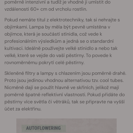
poměrně intenzivní a tudíž je vhodné ji umístit do
vzdálenosti 60+ cm od vrcholu rostlin.
Pokud nemáte titul z elektrotechniky, tak si nehrajte s
objímkami. Lampa by měla být pevně umístěna v
objímce, která je součástí stínidla, což vede k
profesionálním výsledkům a jedná se o standardní
kultivaci. Ideálně používejte velké stínidlo a nebo tak
velké, které se vejde do vaší pěstírny. To povede k
rovnoměrnému pokrytí celé pěstírny.
Skleněné filtry a lampy s chlazením jsou poměrně drahé.
Proto jsou jedinou vhodnou alternativou tzv. cool tubes.
Nicméně dají se použít hlavně ve skříních, jelikož mají
poměrně špatné reflektivní vlastnosti. Pokud přidáte do
pěstírny více světla či větráků, tak se připravte na vyšší
účet za elektřinu.