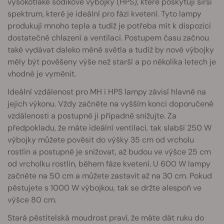
vysokotlaké sodíkové výbojky (HPS), které poskytují širší
spektrum, které je ideální pro fázi kvetení. Tyto lampy
produkují mnoho tepla a tudíž je potřeba mít k dispozici
dostatečné chlazení a ventilaci. Postupem času začnou
také vydávat daleko méně světla a tudíž by nové výbojky
měly být pověšeny výše než starší a po několika letech je
vhodné je vyměnit.
Ideální vzdálenost pro MH i HPS lampy závisí hlavně na
jejich výkonu. Vždy začněte na vyšším konci doporučené
vzdálenosti a postupně ji případně snižujte. Za
předpokladu, že máte ideální ventilaci, tak slabší 250 W
výbojky můžete pověsit do výšky 35 cm od vrcholu
rostlin a postupně je snižovat, až budou ve výšce 25 cm
od vrcholku rostlin, během fáze kvetení. U 600 W lampy
začněte na 50 cm a můžete zastavit až na 30 cm. Pokud
pěstujete s 1000 W výbojkou, tak se držte alespoň ve
výšce 80 cm.
Stará pěstitelská moudrost praví, že máte dát ruku do