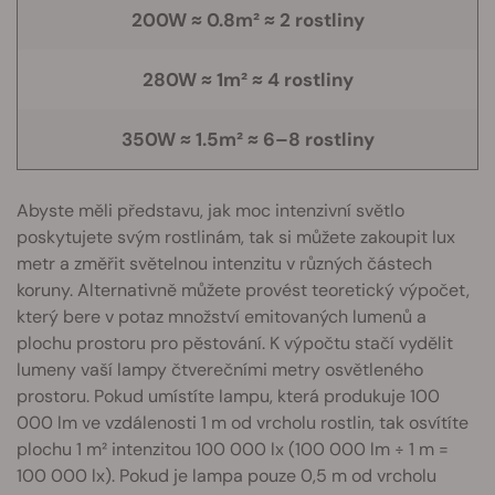
200W ≈ 0.8m² ≈ 2 rostliny
280W ≈ 1m² ≈ 4 rostliny
350W ≈ 1.5m² ≈ 6–8 rostliny
Abyste měli představu, jak moc intenzivní světlo
poskytujete svým rostlinám, tak si můžete zakoupit lux
metr a změřit světelnou intenzitu v různých částech
koruny. Alternativně můžete provést teoretický výpočet,
který bere v potaz množství emitovaných lumenů a
plochu prostoru pro pěstování. K výpočtu stačí vydělit
lumeny vaší lampy čtverečními metry osvětleného
prostoru. Pokud umístíte lampu, která produkuje 100
000 lm ve vzdálenosti 1 m od vrcholu rostlin, tak osvítíte
plochu 1 m² intenzitou 100 000 lx (100 000 lm ÷ 1 m =
100 000 lx). Pokud je lampa pouze 0,5 m od vrcholu