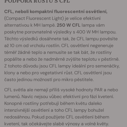
PODPORA RŮSTU S CFL
CFL, neboli kompaktní fluorescentní osvětlení,
(Compact Fluorescent Light) je velice efektivní
alternativou k MH lampě.
250 W CFL
lampa vám
poskytne porovnatelné výsledky s 400 W MH lampou.
Těchto výsledků dosáhnete tak, že CFL lampu pověsíte
až 10 cm od vrcholu rostlin. CFL osvětlení negeneruje
téměř žádné teplo a nemusíte se tak bát, že rostliny
popálíte a nebo že nadměrně zvýšíte teplotu v pěstírně.
Z tohoto důvodu jsou CFL lampy ideální pro semenáčky,
klony a nebo pro vegetativní růst. CFL osvětlení jsou
často jedinou možností pro mikro pěstitele.
CFL světla ale nemají příliš vysoké hodnoty PAR a nebo
lumenů. Navíc nejsou vůbec efektivní pro fázi kvetení.
Konopné rostliny potřebují během květu daleko
intenzivnější osvětlení a toho CFL lampy bohužel
nedosáhnou. Pokud použijete CFL osvětlení během
kvetení, tak očekávejte slabé výnosy a volné květy.