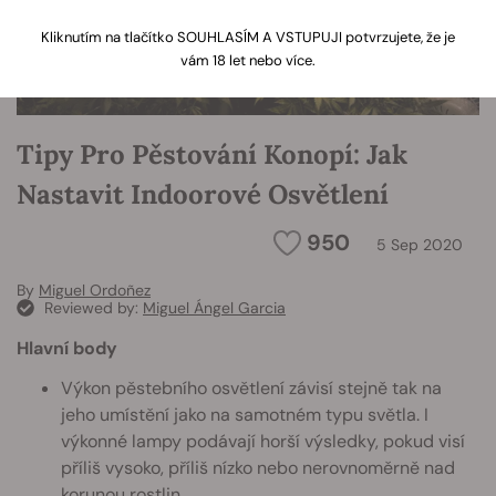
Kliknutím na tlačítko SOUHLASÍM A VSTUPUJI potvrzujete, že je
vám 18 let nebo více.
Tipy Pro Pěstování Konopí: Jak
Nastavit Indoorové Osvětlení
950
5 Sep 2020
By
Miguel Ordoñez
Reviewed by:
Miguel Ángel Garcia
Hlavní body
Výkon pěstebního osvětlení závisí stejně tak na
jeho umístění jako na samotném typu světla. I
výkonné lampy podávají horší výsledky, pokud visí
příliš vysoko, příliš nízko nebo nerovnoměrně nad
korunou rostlin.