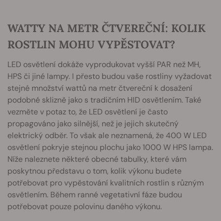
WATTY NA METR ČTVEREČNÍ: KOLIK
ROSTLIN MOHU VYPĚSTOVAT?
LED osvětlení dokáže vyprodukovat vyšší PAR než MH,
HPS či jiné lampy. I přesto budou vaše rostliny vyžadovat
stejné množství wattů na metr čtvereční k dosažení
podobné sklizně jako s tradičním HID osvětlením. Také
vezměte v potaz to, že LED osvětlení je často
propagováno jako silnější, než je jejich skutečný
elektrický odběr. To však ale neznamená, že 400 W LED
osvětlení pokryje stejnou plochu jako 1000 W HPS lampa.
Níže naleznete některé obecné tabulky, které vám
poskytnou představu o tom, kolik výkonu budete
potřebovat pro vypěstování kvalitních rostlin s různým
osvětlením. Během ranné vegetativní fáze budou
potřebovat pouze polovinu daného výkonu.