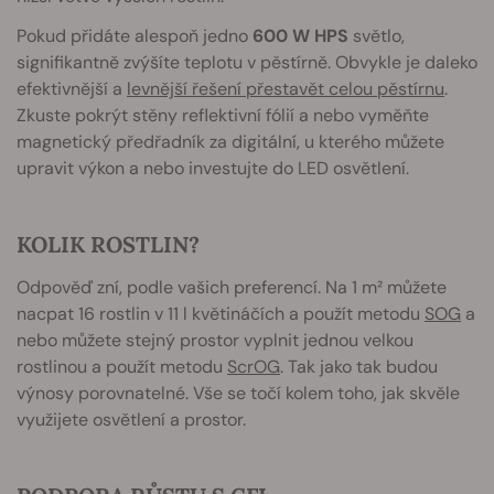
Pokud přidáte alespoň jedno
600 W HPS
světlo,
signifikantně zvýšíte teplotu v pěstírně. Obvykle je daleko
efektivnější a
levnější řešení přestavět celou pěstírnu
.
Zkuste pokrýt stěny reflektivní fólií a nebo vyměňte
magnetický předřadník za digitální, u kterého můžete
upravit výkon a nebo investujte do LED osvětlení.
KOLIK ROSTLIN?
Odpověď zní, podle vašich preferencí. Na 1 m² můžete
nacpat 16 rostlin v 11 l květináčích a použít metodu
SOG
a
nebo můžete stejný prostor vyplnit jednou velkou
rostlinou a použít metodu
ScrOG
. Tak jako tak budou
výnosy porovnatelné. Vše se točí kolem toho, jak skvěle
využijete osvětlení a prostor.