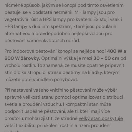
nicméně způsob, jakým se konopí pod tímto osvětlením
pěstuje, se v podstatě nezměnil. MH lampy jsou pro
vegetativní růst a HPS lampy pro kvetení. Existují však i
HPS lampy s duálním spektrem, které jsou populární
alternativou a pravděpodobně nejlepší volbou pro
pěstování samonakvétacích odrůd.
Pro indoorové pěstování konopí se nejlépe hodí
400 W a
600 W žárovky.
Optimální výška je mezi
30 - 50 cm
od
vrcholu rostlin. To znamená, že musíte opatrně připevnit
stínidlo ke stropu či střeše pěstírny na kladky, kterými
můžete poté stínidlem pohybovat.
Při nastavení vašeho vnitřního pěstování může výběr
správné velikosti stanu pomoci optimalizovat distribuci
světla a proudění vzduchu. I kompaktní stan může
podpořit úspěšné pěstování, ale ti, kteří mají více
prostoru, mohou zjistit, že středně
velký stan poskytuje
větší flexibilitu při školení rostlin a řízení proudění