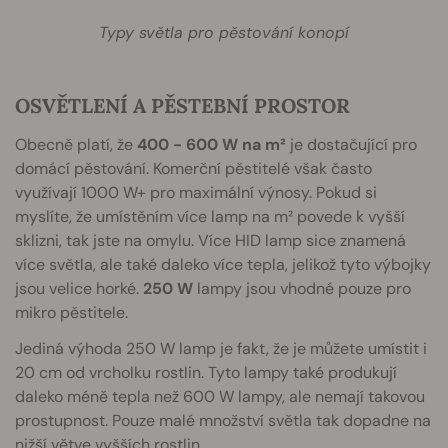
Typy světla pro pěstování konopí
OSVĚTLENÍ A PĚSTEBNÍ PROSTOR
Obecně platí, že
400 - 600 W na m²
je dostačující pro
domácí pěstování. Komerční pěstitelé však často
využívají 1000 W+ pro maximální výnosy. Pokud si
myslíte, že umístěním více lamp na m² povede k vyšší
sklizni, tak jste na omylu. Více HID lamp sice znamená
více světla, ale také daleko více tepla, jelikož tyto výbojky
jsou velice horké.
250 W
lampy jsou vhodné pouze pro
mikro pěstitele.
Jediná výhoda 250 W lamp je fakt, že je můžete umístit i
20 cm od vrcholku rostlin. Tyto lampy také produkují
daleko méně tepla než 600 W lampy, ale nemají takovou
prostupnost. Pouze malé množství světla tak dopadne na
nižší větve vyšších rostlin.