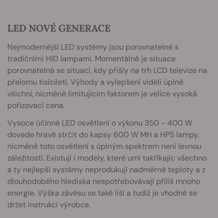
LED NOVÉ GENERACE
Nejmodernější LED systémy jsou porovnatelné s
tradičními HID lampami. Momentálně je situace
porovnatelná se situací, kdy přišly na trh LCD televize na
přelomu tisíciletí. Výhody a vylepšení viděli úplně
všichni, nicméně limitujícím faktorem je velice vysoká
pořizovací cena.
Vysoce účinné LED osvětlení o výkonu 350 - 400 W
dovede hravě strčit do kapsy 600 W MH a HPS lampy,
nicméně toto osvětlení s úplným spektrem není levnou
záležitostí. Existují i modely, které umí takříkajíc všechno
a ty nejlepší systémy neprodukují nadměrné teploty a z
dlouhodobého hlediska nespotřebovávají příliš mnoho
energie. Výška závěsu se také liší a tudíž je vhodné se
držet instrukcí výrobce.