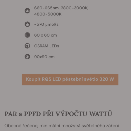
660-665nm, 2800-3000K,
4800-5000K
~570 μmol/s
60 x 60 cm
OSRAM LEDs
90x90 cm
Koupit RQS LED pěstební světlo 320 W
PAR a PPFD PŘI VÝPOČTU WATTŮ
Obecně řečeno, minimální množství světelného záření