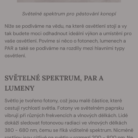
Světelné spektrum pro pěstování konopí
Níže se podíváme na vědu, na které osvětlení stojí a vy
tak budete moci odhadnout ideální výkon a umístění pro
vaše osvětlení. Povíme si něco o fotonech, lumenech a
PAR a také se podíváme na rozdíly mezi hlavními typy
osvětlení.
SVĚTELNÉ SPEKTRUM, PAR A
LUMENY
Světlo je tvořeno fotony, což jsou malé částice, které
cestují rychlostí světla. Fotony ve světelném paprsku
vibrují při různých frekvencích a vlnových délkách. Lidé
dokáží sledovat fotonovou radiaci ve vlnových délkách
380 - 680 nm, čemu se říká viditelné spektrum. Nicméně
rostliny jsou citlivé na světlo v rozmezí 200 - 800 nm. Ne