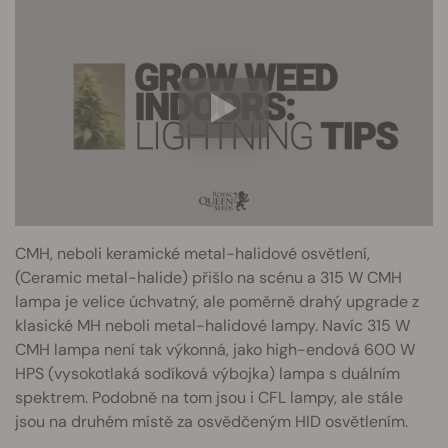
CMH, neboli keramické metal-halidové osvětlení,
(Ceramic metal-halide) přišlo na scénu a 315 W CMH
lampa je velice úchvatný, ale poměrně drahý upgrade z
klasické MH neboli metal-halidové lampy. Navíc 315 W
CMH lampa není tak výkonná, jako high-endová 600 W
HPS (vysokotlaká sodíková výbojka) lampa s duálním
spektrem. Podobně na tom jsou i CFL lampy, ale stále
jsou na druhém místě za osvědčeným HID osvětlením.