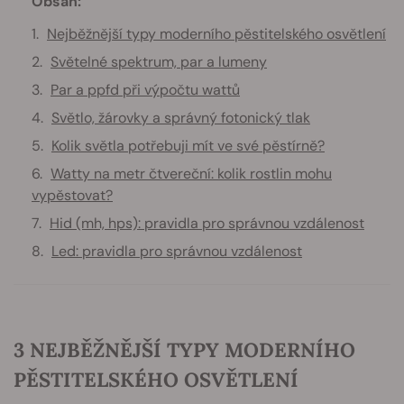
Obsah:
Nejběžnější typy moderního pěstitelského osvětlení
Světelné spektrum, par a lumeny
Par a ppfd při výpočtu wattů
Světlo, žárovky a správný fotonický tlak
Kolik světla potřebuji mít ve své pěstírně?
Watty na metr čtvereční: kolik rostlin mohu
vypěstovat?
Hid (mh, hps): pravidla pro správnou vzdálenost
Led: pravidla pro správnou vzdálenost
3 NEJBĚŽNĚJŠÍ TYPY MODERNÍHO
PĚSTITELSKÉHO OSVĚTLENÍ