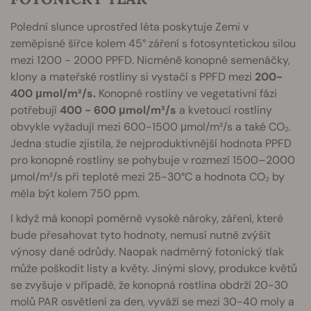
Polední slunce uprostřed léta poskytuje Zemi v
zeměpisné šířce kolem 45° záření s fotosyntetickou silou
mezi 1200 - 2000 PPFD. Nicméně konopné semenáčky,
klony a mateřské rostliny si vystačí s PPFD mezi
200-
400 μmol/m²/s.
Konopné rostliny ve vegetativní fázi
potřebují
400 -
600 μmol/m²/s
a kvetoucí rostliny
obvykle vyžadují mezi 600-1500 μmol/m²/s a také CO₂.
Jedna studie zjistila, že nejproduktivnější hodnota PPFD
pro konopné rostliny se pohybuje v rozmezí 1500–2000
μmol/m²/s při teplotě mezi 25-30°C a hodnota CO₂ by
měla být kolem 750 ppm.
I když má konopí poměrně vysoké nároky, záření, které
bude přesahovat tyto hodnoty, nemusí nutně zvýšit
výnosy dané odrůdy. Naopak nadměrný fotonický tlak
může poškodit listy a květy. Jinými slovy, produkce květů
se zvyšuje v případě, že konopná rostlina obdrží 20-30
molů PAR osvětlení za den, vyváží se mezi 30-40 moly a