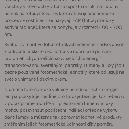
všechny vlnové délky v tomto spektru však mají stejný
účinek na fotosyntézu. Ty, které aktivují biochemické
procesy v rostlinách se nazývají PAR (fotosynteticky
aktivní radiace), která se pohybuje v rozmezí 400 - 700
nm.
Světlo lze měřit ve fotometrických veličinách odvozených
z citlivosti lidského oka na barvu nebo také pomocí
radiometrických veličin souvisejících s energií
transportovanou světelnými paprsky. Lumeny a luxy jsou
běžně používané fotometrické jednotky, které odkazují na
světlo vnímané lidským okem.
Nicméně fotometrické veličiny neindikují, kolik energie
lampa poskytuje rostlině pro fotosyntézu, jelikož neberou
v potaz proměnnou PAR. I přesto nám lumeny a luxy
mohou poskytnout počáteční indikaci ohledně výkonu
dané lampy a můžeme tak porovnat jednotlivé produkty
změřením jejich fotometrické účinnosti díky poměru