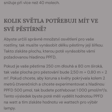
snižuje při více než 40 molech.
KOLIK SVĚTLA POTŘEBUJI MÍT VE
SVÉ PĚSTÍRNĚ?
Abyste určili správné množství osvětlení pro vaše
rostliny, tak musíte vynásobit délku pěstírny její šířkou.
Takto získáte plochu, kterou poté vynásobíte vámi
požadovanou hladinou PPFD.
Pokud je vaše pěstírna 250 cm dlouhá a 80 cm široká,
tak vaše plocha pro pěstování bude 2,50 m × 0,80 m = 2
m². Pokud chcete, aby koruna s květy pokrývala kolem 2
metrů čtverečních a chcete experimentovat s hladinou
PPFD 500 μmol, tak budete potřebovat 1 000 μmol/m²/s.
Tento výsledek byste poté měli vydělit hodnotou PPFD
na watt a tím získáte hodnotu ve wattech pro výběr
lampy.