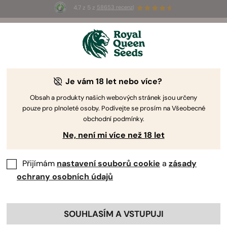
4.7 z 5 z
58653 recenzí
⏳
1+1
-
Pouze po omezenou dobu!
2d 22h 45m 59s
🌱
od Royal Queen Seeds
Příručka pro Pěstování Konopí
Je vám 18 let nebo více?
Obsah a produkty našich webových stránek jsou určeny
pouze pro plnoleté osoby. Podívejte se prosím na Všeobecné
Příručka k Pěstování Hledač Tématu
obchodní podmínky.
Ne, není mi více než 18 let
Přijímám
nastavení souborů cookie
a
zásady
ochrany osobních údajů
SOUHLASÍM A VSTUPUJI