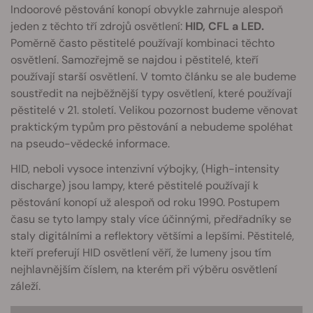
Indoorové pěstování konopí obvykle zahrnuje alespoň
jeden z těchto tří zdrojů osvětlení:
HID, CFL a LED.
Poměrně často pěstitelé používají kombinaci těchto
osvětlení. Samozřejmě se najdou i pěstitelé, kteří
používají starší osvětlení. V tomto článku se ale budeme
soustředit na nejběžnější typy osvětlení, které používají
pěstitelé v 21. století. Velikou pozornost budeme věnovat
praktickým typům pro pěstování a nebudeme spoléhat
na pseudo-vědecké informace.
HID, neboli vysoce intenzivní výbojky, (High-intensity
discharge) jsou lampy, které pěstitelé používají k
pěstování konopí už alespoň od roku 1990. Postupem
času se tyto lampy staly více účinnými, předřadníky se
staly digitálními a reflektory většími a lepšími. Pěstitelé,
kteří preferují HID osvětlení věří, že lumeny jsou tím
nejhlavnějším číslem, na kterém při výběru osvětlení
záleží.