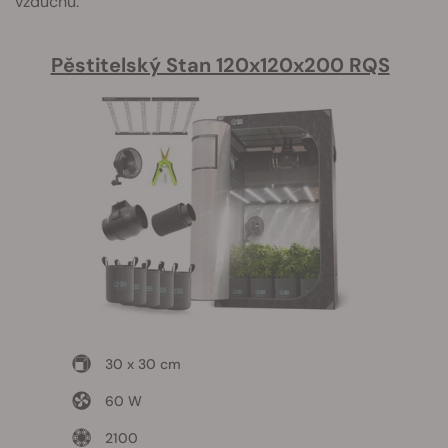
vzduchu.
Pěstitelský Stan 120x120x200 RQS
30 x 30 cm
60 W
2100