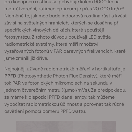
pro konopnou rostlinu se pohybuje kolem 9000 lm na
metr čtvereční, zatímco optimum je přes 20 000 lm/m².
Nicméně to, jak moc bude indoorová rostlina růst a kvést
závisí na světelných hranicích, kterých se dosáhne při
specifických vlnových délkách, které spouštějí
fotosyntézu. Z tohoto důvodu používají LED světla
radiometrické systémy, které měří množství
vyzařovaných fotonů v PAR barevných frekvencích, které
jsme zmínili již dříve.
Nejhojněji užívané radiometrické měření v hortikultuře je
PPFD
(Photosynthetic Photon Flux Density), které měří
tok PAR ve fotonických mikromolech na sekundu v
jednom čtverečním metru ((μmol/m²/s). Za předpokladu,
že máme k dispozici PPFD dané lampy, tak můžeme
vypočítat radiometrickou účinnost a porovnat tak různé
osvětlení pomocí poměru PPFD:wattu.