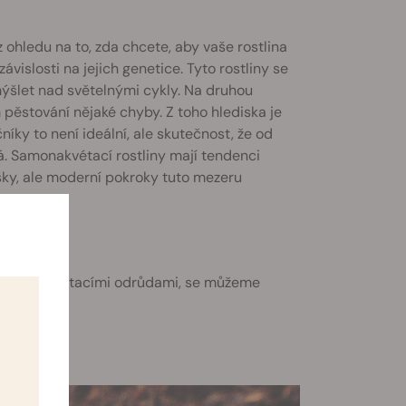
Bez ohledu na to, zda chcete, aby vaše rostlina
vislosti na jejich genetice. Tyto rostliny se
mýšlet nad světelnými cykly. Na druhou
 pěstování nějaké chyby. Z toho hlediska je
íky to není ideální, ale skutečnost, že od
vá. Samonakvétací rostliny mají tendenci
jšky, ale moderní pokroky tuto mezeru
 a samonakvétacími odrůdami, se můžeme