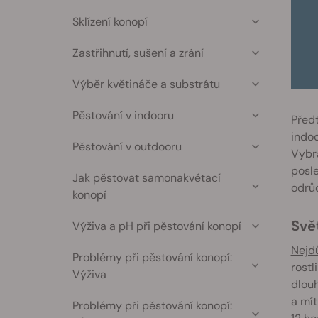
Sklízení konopí
Zastřihnutí, sušení a zrání
Výběr květináče a substrátu
Pěstování v indooru
Předt
indoo
Pěstování v outdooru
Vybra
posle
Jak pěstovat samonakvétací
odrůd
konopí
Sv
Výživa a pH při pěstování konopí
Nejdů
Problémy při pěstování konopí:
rostl
Výživa
dlouh
a mít
Problémy při pěstování konopí: