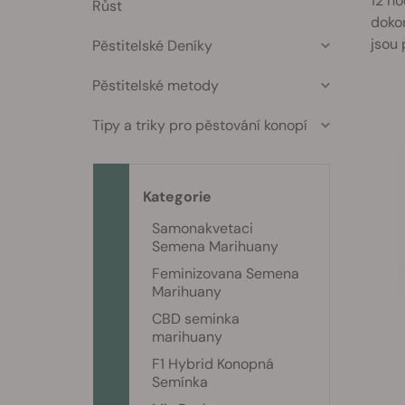
12 ho
Růst
dokon
jsou 
Pěstitelské Deníky
Pěstitelské metody
Tipy a triky pro pěstování konopí
Kategorie
Samonakvetaci
Semena Marihuany
Feminizovana Semena
Marihuany
CBD seminka
marihuany
F1 Hybrid Konopná
Semínka