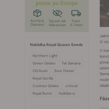
Jakmi
či v
Nabídka Royal Queen Seeds
V tom
Northern Light
konci
považ
Green Gelato
Fat Banana
zelen
OG Kush
Sour Diesel
Semen
Royal Gorilla
možn
ideál
Cookies Gelato
critical
Royal Runtz
HulkBerry
Fá