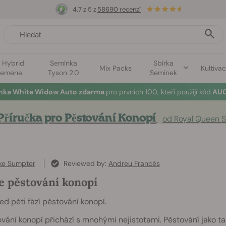
4.7 z 5 z
58690 recenzí
1 Hybrid
Semínka
Sbírka
Mix Packs
Kultiva
semena
Tyson 2.0
Semínek
ínka White Widow Auto zdarma
pro prvních 100, kteří použijí kód
AUG
Příručka pro Pěstování Konopí
od Royal Queen 
ke Sumpter
Reviewed by:
Andreu Francés
e pěstování konopí
ed pěti fází pěstování konopí.
vání konopí přichází s mnohými nejistotami. Pěstování jako tak