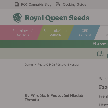
RQS Cannabis Blog
Cooking Guide
F
Feminizovaná
Samonakvétací
CBD
semena
semena
semena
🎁
3 sem
Domů
>
Růstový Plán Pěstování Konopí
By
Lu
Fáz
Příručka k Pěstování Hledač
Přehl
Tématu
Pěsto