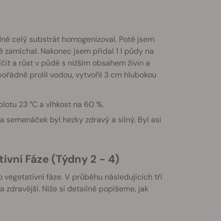
dně celý substrát homogenizoval. Poté jsem
ě zamíchal. Nakonec jsem přidal 1 l půdy na
it a růst v půdě s nižším obsahem živin a
ořádně prolil vodou, vytvořil 3 cm hlubokou
lotu 23 °C a vlhkost na 60 %.
a semenáček byl hezky zdravý a silný. Byl asi
ivní Fáze (Týdny 2 - 4)
 vegetativní fáze. V průběhu následujících tří
a zdravější. Níže si detailně popíšeme, jak