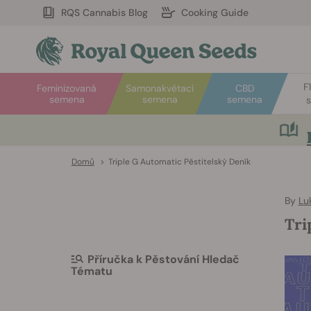
RQS Cannabis Blog
Cooking Guide
F
Feminizovaná
Samonakvétací
CBD
semena
semena
semena
Domů
>
Triple G Automatic Pěstitelský Deník
By
Lu
Tri
Příručka k Pěstování Hledač
Tématu