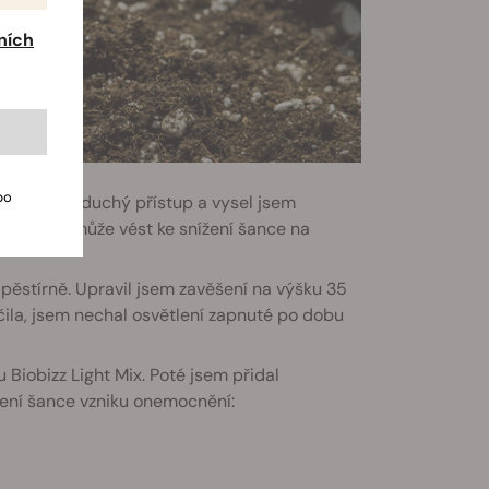
ních
bo
dl pro jednoduchý přístup a vysel jsem
 když toto může vést ke snížení šance na
pěstírně. Upravil jsem zavěšení na výšku 35
čila, jsem nechal osvětlení zapnuté po dobu
tu Biobizz Light Mix. Poté jsem přidal
žení šance vzniku onemocnění: