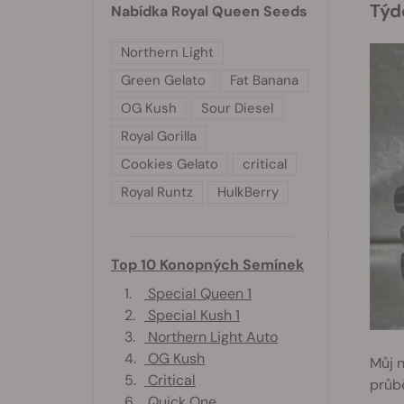
Tý
Nabídka Royal Queen Seeds
Northern Light
Green Gelato
Fat Banana
OG Kush
Sour Diesel
Royal Gorilla
Cookies Gelato
critical
Royal Runtz
HulkBerry
Top 10 Konopných Semínek
1.
Special Queen 1
2.
Special Kush 1
3.
Northern Light Auto
4.
OG Kush
Můj n
5.
Critical
průbě
6.
Quick One