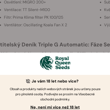
Osvětlení: MIGRO 200+
Sub
Ventilace: TT Silent-M100
Kvě
Filtr: Prima Klima filter PK 100/125
Sem
Ventilátor: Oscillating Koala Fan X 2
Výž
stitelský Deník Triple G Automatic: Fáze 
čátku pěstování jsem vždycky plný nadšení! Níže si rekapitul
nou první fázi životního cyklu mé rostliny.
Je vám 18 let nebo více?
Obsah a produkty našich webových stránek jsou určeny pouze
pro plnoleté osoby. Podívejte se prosím na Všeobecné
obchodní podmínky.
Ne, není mi více než 18 let