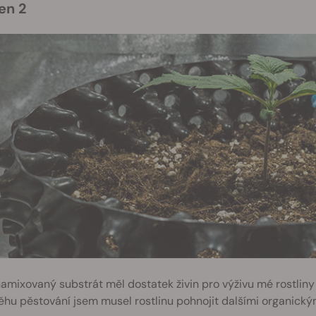
den 2
amixovaný substrát měl dostatek živin pro výživu mé rostliny
hu pěstování jsem musel rostlinu pohnojit dalšími organickými