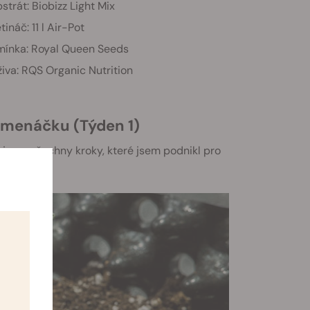
strát: Biobizz Light Mix
tináč: 11 l Air-Pot
ínka: Royal Queen Seeds
iva: RQS Organic Nutrition
Semenáčku (Týden 1)
ujeme všechny kroky, které jsem podnikl pro