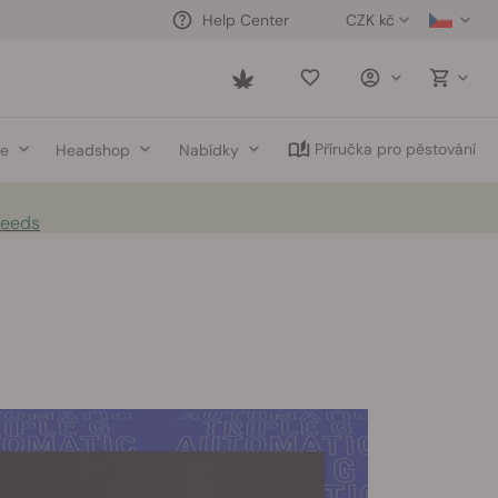
CZK kč
Help Center
Saved
items
Příručka pro pěstování
ce
Headshop
Nabídky
Seeds