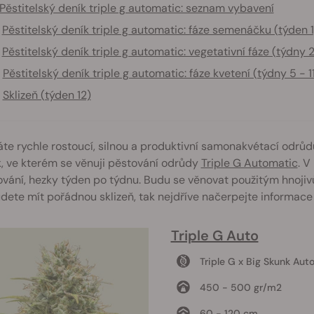
Pěstitelský deník triple g automatic: seznam vybavení
Pěstitelský deník triple g automatic: fáze semenáčku (týden 1
Pěstitelský deník triple g automatic: vegetativní fáze (týdny 2
Pěstitelský deník triple g automatic: fáze kvetení (týdny 5 - 1
Sklizeň (týden 12)
te rychle rostoucí, silnou a produktivní samonakvétací odrůd
, ve kterém se věnuji pěstování odrůdy
Triple G Automatic
. V
vání, hezky týden po týdnu. Budu se věnovat použitým hnojivům,
dete mít pořádnou sklizeň, tak nejdříve načerpejte informace
Triple G Auto
Triple G x Big Skunk Aut
450 - 500 gr/m2
60 - 120 cm