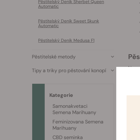
Pěstitelský Deník Sherbet Queen
Automatic
Pěstitelský Deník Sweet Skunk
Automatic
Pěstitelský Deník Medusa F1
Pě
Pěstitelské metody
Na za
Tipy a triky pro pěstování konopí
úspěš
Kategorie
Samonakvetaci
Semena Marihuany
Feminizovana Semena
Marihuany
CBD seminka