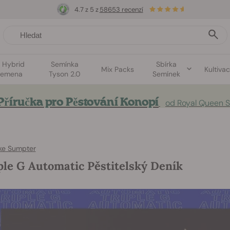
4.7 z 5 z
58653 recenzí
1 Hybrid
Semínka
Sbírka
Mix Packs
Kultiva
semena
Tyson 2.0
Semínek
Příručka pro Pěstování Konopí
od Royal Queen 
ke Sumpter
ple G Automatic Pěstitelský Deník