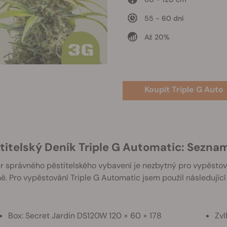
55 - 60 dní
Až 20%
Koupit Triple G Auto
stitelský Deník Triple G Automatic: Sezn
 správného pěstitelského vybavení je nezbytný pro vypěstová
ně. Pro vypěstování Triple G Automatic jsem použil následující
Box: Secret Jardin DS120W 120 × 60 × 178
Zvl