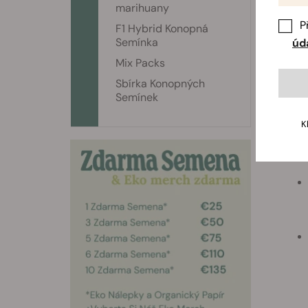
marihuany
P
F1 Hybrid Konopná
Semínka
úd
Mix Packs
Sbírka Konopných
Semínek
K