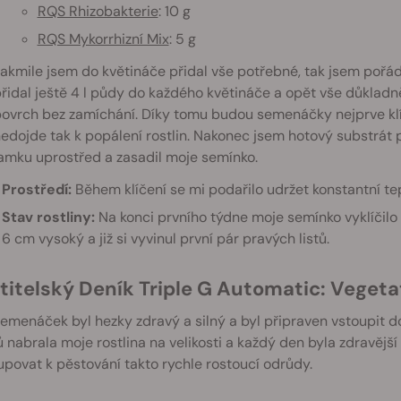
RQS Rhizobakterie
: 10 g
RQS Mykorrhizní Mix
: 5 g
akmile jsem do květináče přidal vše potřebné, tak jsem pořá
řidal ještě 4 l půdy do každého květináče a opět vše důkladn
ovrch bez zamíchání. Díky tomu budou semenáčky nejprve klíč
edojde tak k popálení rostlin. Nakonec jsem hotový substrát p
amku uprostřed a zasadil moje semínko.
Prostředí:
Během klíčení se mi podařilo udržet konstantní tep
Stav rostliny:
Na konci prvního týdne moje semínko vyklíčilo 
6 cm vysoký a již si vyvinul první pár pravých listů.
stitelský Deník Triple G Automatic: Vegetat
emenáček byl hezky zdravý a silný a byl připraven vstoupit do
 nabrala moje rostlina na velikosti a každý den byla zdravější 
upovat k pěstování takto rychle rostoucí odrůdy.