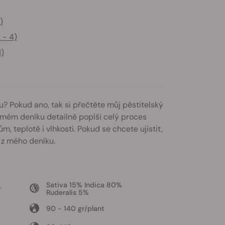
)
 - 4)
1)
u? Pokud ano, tak si přečtěte můj pěstitelský
 mém deníku detailně popíši celý proces
 teplotě i vlhkosti. Pokud se chcete ujistit,
 z mého deníku.
Sativa 15% Indica 80%
o
Ruderalis 5%
90 - 140 gr/plant