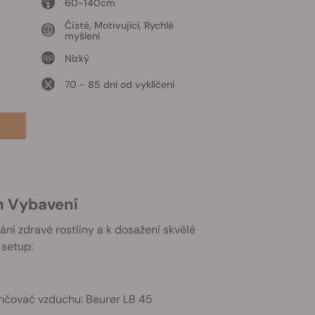
60-140cm
Čisté, Motivující, Rychlé
myšlení
Nízký
70 - 85 dní od vyklíčení
am Vybavení
ní zdravé rostliny a k dosažení skvělé
 setup:
hčovač vzduchu: Beurer LB 45