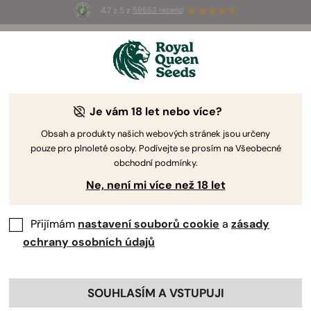
4.7 z 5 z
58653 recenzí
⏳
1+1
-
Pouze po omezenou dobu!
3d 8h 59m 24s
🌱
Je vám 18 let nebo více?
Semena s nízkou skladovou zásobou
Obsah a produkty našich webových stránek jsou určeny
pouze pro plnoleté osoby. Podívejte se prosím na Všeobecné
Tyto genetiky pěstujeme v malých šaržích. V katalogu je
obchodní podmínky.
držíme kvůli jejich jedinečným vlastnostem a silnému
Ne, není mi více než 18 let
genetickému základu, zároveň ale záměrně omezujeme
produkci, abychom zachovali fenotyp a uvolnili prostor
pro nové projekty. Tyto odrůdy jsou dostupné výhradně
Přijímám
nastavení souborů cookie
a
zásady
v balení po 3 kusech.
ochrany osobních údajů
Třídit podle
Filtry
SOUHLASÍM A VSTUPUJI