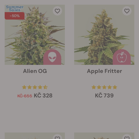
-50%
Alien OG
Apple Fritter
KČ 328
KČ 739
KČ 655