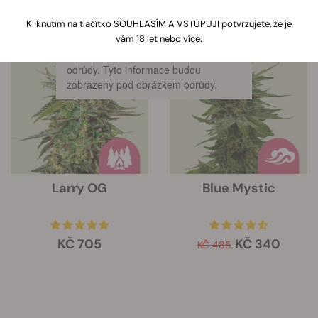
28 Produkty
Ukázat informace o produktu
Kliknutím na tlačítko SOUHLASÍM A VSTUPUJI potvrzujete, že je
vám 18 let nebo více.
Kliknutím na odkaz zobrazíte
informace o vlastnostech každé
-30%
odrůdy. Tyto informace budou
zobrazeny pod obrázkem odrůdy.
Larry OG
Blue Mystic
KČ 705
KČ 340
KČ 485