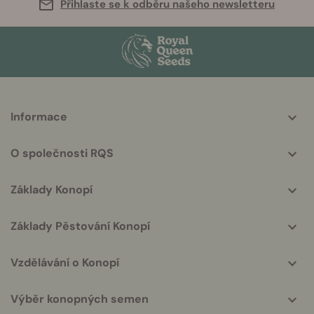
Přihlaste se k odběru našeho newsletteru
More
Informace
helpful
info
O společnosti RQS
Základy Konopí
Základy Pěstování Konopí
Vzdělávání o Konopí
Výběr konopných semen