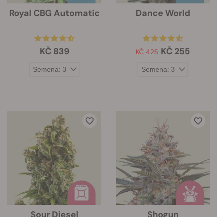
Royal CBG Automatic
Dance World
KČ 839
KČ 255
KČ 425
Sour Diesel
Shogun