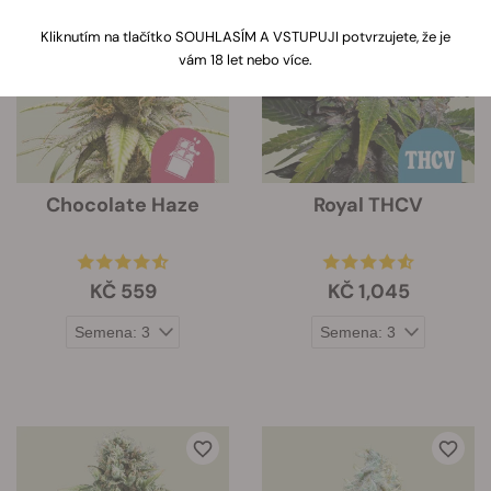
odrůdy. Tyto informace budou
Kliknutím na tlačítko SOUHLASÍM A VSTUPUJI potvrzujete, že je
zobrazeny pod obrázkem odrůdy.
vám 18 let nebo více.
Chocolate Haze
Royal THCV
KČ 559
KČ 1,045