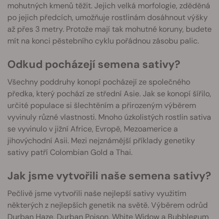
mohutných kmenů těžit. Jejich velká morfologie, zděděná
po jejich předcích, umožňuje rostlinám dosáhnout výšky
až přes 3 metry. Protože mají tak mohutné koruny, budete
mít na konci pěstebního cyklu pořádnou zásobu palic.
Odkud pocházejí semena sativy?
Všechny poddruhy konopí pocházejí ze společného
předka, který pochází ze střední Asie. Jak se konopí šířilo,
určité populace si šlechtěním a přirozeným výběrem
vyvinuly různé vlastnosti. Mnoho úzkolistých rostlin sativa
se vyvinulo v jižní Africe, Evropě, Mezoamerice a
jihovýchodní Asii. Mezi nejznámější příklady genetiky
sativy patří Colombian Gold a Thai.
Jak jsme vytvořili naše semena sativy?
Pečlivě jsme vytvořili naše nejlepší sativy využitím
některých z nejlepších genetik na světě. Výběrem odrůd
Durban Haze, Durban Poison, White Widow a Bubblegum