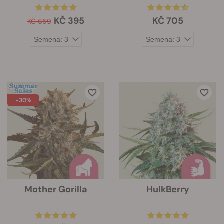
KČ 395
KČ 705
KČ 659
-30%
Mother Gorilla
HulkBerry