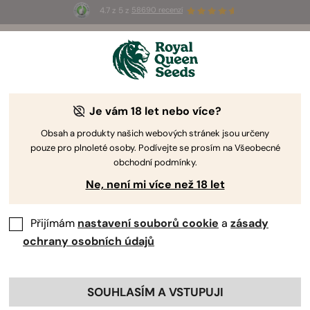
4.7 z 5 z
58690 recenzí
☀️
Summer Sales
: Až 50% slevy
na vybrané produkty! ⏤
Koupit teď
🛍️
Je vám 18 let nebo více?
Sativa Odrůdy
Známé pro svůj obrovský vzrůst, sativy vás odmění
Obsah a produkty našich webových stránek jsou určeny
pouze pro plnoleté osoby. Podívejte se prosím na Všeobecné
skvělými výnosy. Tyto odrůdy vám také nabídnou
obchodní podmínky.
širokou škálu chutí, aromat a účinků, ze kterých si
Ne, není mi více než 18 let
můžete vybrat. Objevte naše sativy níže.
Přijímám
nastavení souborů cookie
a
zásady
Třídit podle
Filtry
ochrany osobních údajů
37 Produkty
Ukázat informace o produktu
SOUHLASÍM A VSTUPUJI
Kliknutím na odkaz zobrazíte
informace o vlastnostech každé