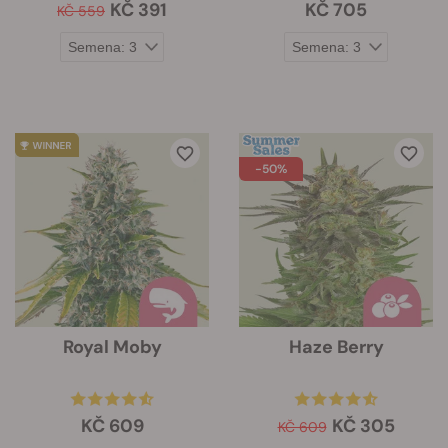
KČ 391
KČ 705
KČ 559
-50%
Royal Moby
Haze Berry
KČ 609
KČ 305
KČ 609