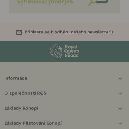
Přihlaste se k odběru našeho newsletteru
More
Informace
helpful
info
O společnosti RQS
Základy Konopí
Základy Pěstování Konopí