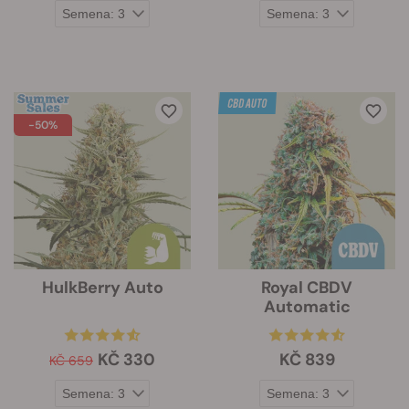
-50%
HulkBerry Auto
Royal CBDV
Automatic
KČ 330
KČ 839
KČ 659