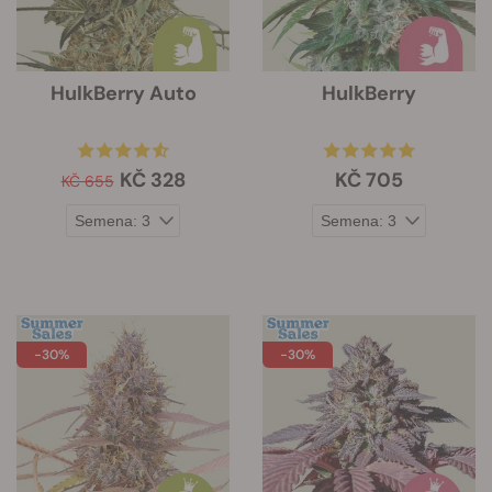
HulkBerry Auto
HulkBerry
KČ 328
KČ 705
KČ 655
-30%
-30%