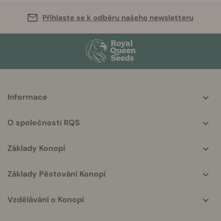
Přihlaste se k odběru našeho newsletteru
More
Informace
helpful
info
O společnosti RQS
Základy Konopí
Základy Pěstování Konopí
Vzdělávání o Konopí