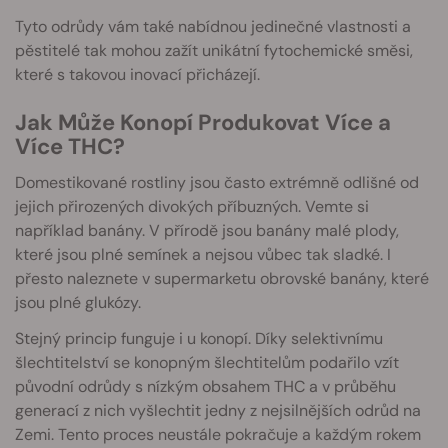
Tyto odrůdy vám také nabídnou jedinečné vlastnosti a
pěstitelé tak mohou zažít unikátní fytochemické směsi,
které s takovou inovací přicházejí.
Jak Může Konopí Produkovat Více a
Více THC?
Domestikované rostliny jsou často extrémně odlišné od
jejich přirozených divokých příbuzných. Vemte si
například banány. V přírodě jsou banány malé plody,
které jsou plné semínek a nejsou vůbec tak sladké. I
přesto naleznete v supermarketu obrovské banány, které
jsou plné glukózy.
Stejný princip funguje i u konopí. Díky selektivnímu
šlechtitelství se konopným šlechtitelům podařilo vzít
původní odrůdy s nízkým obsahem THC a v průběhu
generací z nich vyšlechtit jedny z nejsilnějších odrůd na
Zemi. Tento proces neustále pokračuje a každým rokem