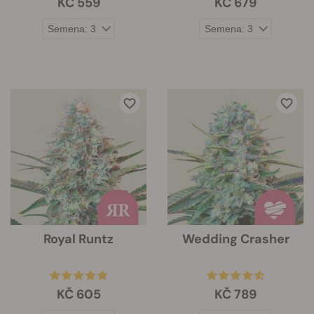
KČ 559
KČ 679
Royal Runtz
Wedding Crasher
KČ 605
KČ 789