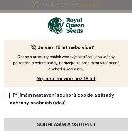
4.7 z 5 z
58653 recenzí
⏳
1+1
-
Pouze po omezenou dobu!
2d 15h 44m 58s
🌱
Je vám 18 let nebo více?
Semena Marihuany Cali Weed
Naše nabídka USA Premium Semínek obsahuje
Obsah a produkty našich webových stránek jsou určeny
pouze pro plnoleté osoby. Podívejte se prosím na Všeobecné
legendární genetiky původem ze Západního Pobřeží
obchodní podmínky.
USA. Tyto odrůdy mají potenciál vyprodukovat
Ne, není mi více než 18 let
obrovské množství THC, skvělé výnosy a také se
mohou pochlubit úžasnými terpenovými profily.
Přijímám
nastavení souborů cookie
a
zásady
ochrany osobních údajů
Třídit podle
Filtry
79 Produkty
Ukázat informace o produktu
SOUHLASÍM A VSTUPUJI