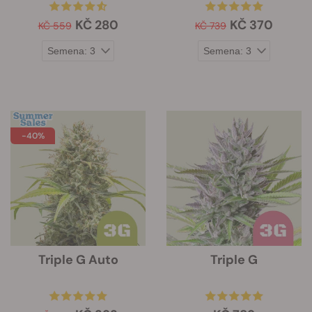
KČ 280
KČ 370
KČ 559
KČ 739
-40%
Triple G Auto
Triple G