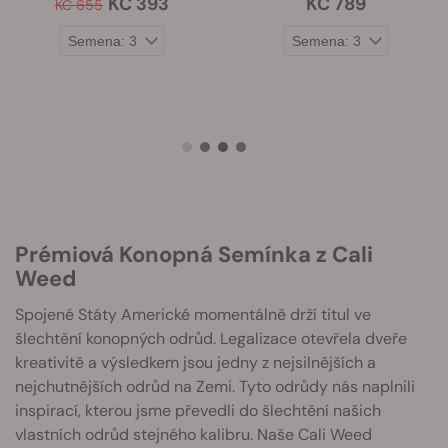
KČ 393
KČ 789
KČ 655
Prémiová Konopná Semínka z Cali
Weed
Spojené Státy Americké momentálně drží titul ve
šlechtění konopných odrůd. Legalizace otevřela dveře
kreativitě a výsledkem jsou jedny z nejsilnějších a
nejchutnějších odrůd na Zemi. Tyto odrůdy nás naplnili
inspirací, kterou jsme převedli do šlechtění našich
vlastních odrůd stejného kalibru. Naše Cali Weed