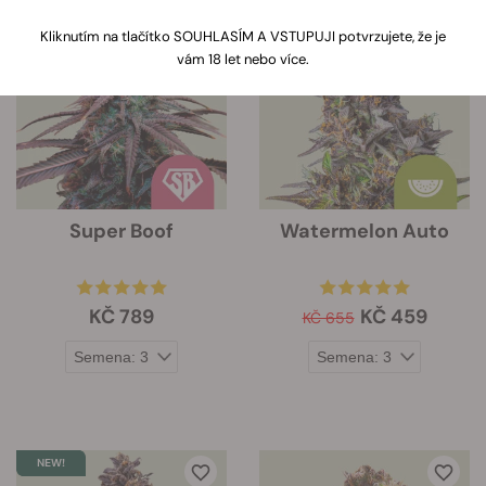
Kliknutím na odkaz zobrazíte
informace o vlastnostech každé
Kliknutím na tlačítko SOUHLASÍM A VSTUPUJI potvrzujete, že je
-30%
odrůdy. Tyto informace budou
vám 18 let nebo více.
zobrazeny pod obrázkem odrůdy.
Super Boof
Watermelon Auto
KČ 789
KČ 459
KČ 655