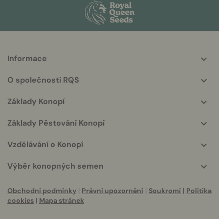
Informace
More
helpful
O společnosti RQS
info
Základy Konopí
Základy Pěstování Konopí
Vzdělávání o Konopí
Výběr konopných semen
Obchodní podmínky
|
Právní upozornění
|
Soukromí
|
Politika
cookies
|
Mapa stránek