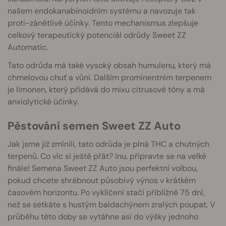
našem endokanabinoidním systému a navozuje tak
proti-zánětlivé účinky. Tento mechanismus zlepšuje
celkový terapeutický potenciál odrůdy Sweet ZZ
Automatic.
Tato odrůda má také vysoký obsah humulenu, který má
chmelovou chuť a vůni. Dalším prominentním terpenem
je limonen, který přidává do mixu citrusové tóny a má
anxiolytické účinky.
Pěstování semen Sweet ZZ Auto
Jak jsme již zmínili, tato odrůda je plná THC a chutných
terpenů. Co víc si ještě přát? Inu, připravte se na velké
finále! Semena Sweet ZZ Auto jsou perfektní volbou,
pokud chcete shrábnout působivý výnos v krátkém
časovém horizontu. Po vyklíčení stačí přibližně 75 dní,
než se setkáte s hustým baldachýnem zralých poupat. V
průběhu této doby se vytáhne asi do výšky jednoho