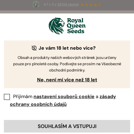
4.7 z 5 z
58744 recenzí
🎁
3 semínka White Widow Auto
ZDARMA pro
prvních 100, kteří použijí kód
AUGUST26 🌿
Je vám 18 let nebo více?
Obsah a produkty našich webových stránek jsou určeny
pouze pro plnoleté osoby. Podívejte se prosím na Všeobecné
obchodní podmínky.
Ne, není mi více než 18 let
Přijímám
nastavení souborů cookie
a
zásady
ochrany osobních údajů
SOUHLASÍM A VSTUPUJI