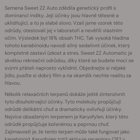
Semena Sweet ZZ Auto zdědila genetický profil s
dominancí indiky. Její účinky jsou hlavně tělesné a
uklidňující, a to je slabé slovo. Vzali jsme vzorek této
odrůdy, otestovali jej v laboratoři a nevěřili vlastním
očím. Výsledek byl 18% obsah THC. Tak vysoká hladina
tohoto kanabinoidu navodí silný sedativní účinek, který
kompletně zastaví úzkost a stres. Sweet ZZ Automatic je
skvělou rekreační odrůdou, díky které se budete moci se
svými přáteli naprosto vyklidnit. Objednejte si nějaké
jídlo, pusťte si dobrý film a na okamžik nechte realitu za
hlavou.
Několik relaxačních terpenů dokáže ještě zintenzivnit
tyto dlouhotrvající účinky. Tyto molekuly propůjčují
odrůdě delikátní chuť a dramaticky ovlivňují účinky.
Nejvíce obsaženým terpenem je Karyofylen, který této
odrůdě propůjčuje kořeněnou a peprnou chuť.
Zajímavostí je, že tento terpen může také fungovat jako
kanabinoid. Karyofylen totiž aktivuje receptory CB2 v