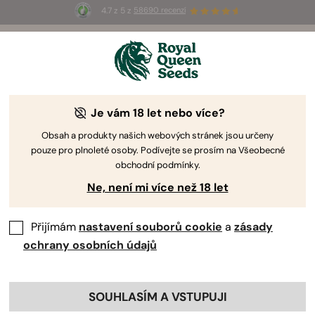
4.7 z 5 z
58690 recenzí
⏳
1+1
-
Pouze po omezenou dobu!
2d 9h 27m 03s
🌱
Je vám 18 let nebo více?
Odrůdy s Vysokým Obsahem THC
Upřete svůj zrak na semena s nejvyšším obsahem
Obsah a produkty našich webových stránek jsou určeny
pouze pro plnoleté osoby. Podívejte se prosím na Všeobecné
THC v naší nabídce. Pokud chcete zažít skutečnou
obchodní podmínky.
sílu tohoto psychoaktivního kanabinoidu, pěstujte
Ne, není mi více než 18 let
níže uvedené silné odrůdy.
Přijímám
nastavení souborů cookie
a
zásady
Třídit podle
Filtry
ochrany osobních údajů
41 Produkty
Ukázat informace o produktu
SOUHLASÍM A VSTUPUJI
Kliknutím na odkaz zobrazíte
informace o vlastnostech každé