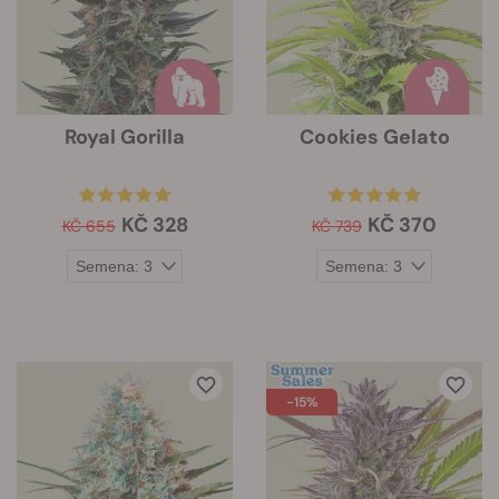
Royal Gorilla
Cookies Gelato
KČ 328
KČ 370
KČ 655
KČ 739
-15%