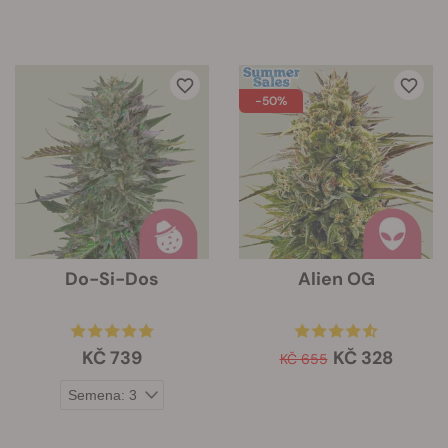
-50%
Do-Si-Dos
Alien OG
KČ 739
KČ 328
KČ 655