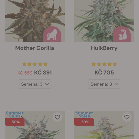
Mother Gorilla
HulkBerry
KČ 391
KČ 705
KČ 559
-50%
-50%