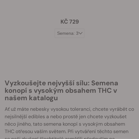
KČ 729
Vyzkoušejte nejvyšší sílu: Semena
konopí s vysokým obsahem THC v
našem katalogu
Ať už máte nebesky vysokou toleranci, chcete vyrábět co
nejsilnější edibles a nebo prostě jen chcete vyzkoušet
něco jiného, tato semena konopí s vysokým obsahem
THC otřesou vaším světem. Při vytváření těchto semen
se naši zkušení šlechtitelé zaměřili především na