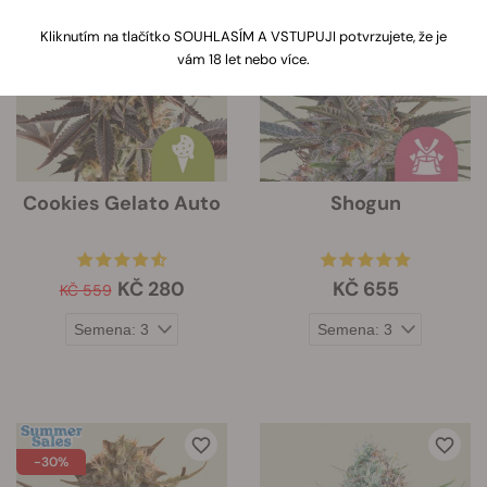
-50%
odrůdy. Tyto informace budou
Kliknutím na tlačítko SOUHLASÍM A VSTUPUJI potvrzujete, že je
zobrazeny pod obrázkem odrůdy.
vám 18 let nebo více.
Cookies Gelato Auto
Shogun
KČ 280
KČ 655
KČ 559
-30%