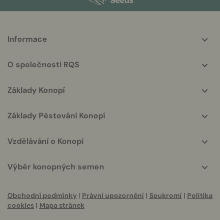
More
Informace
helpful
info
O společnosti RQS
Základy Konopí
Základy Pěstování Konopí
Vzdělávání o Konopí
Výběr konopných semen
Obchodní podmínky
|
Právní upozornění
|
Soukromí
|
Politika
cookies
|
Mapa stránek