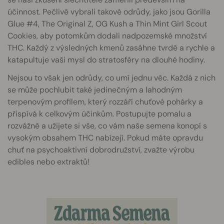
účinnost. Pečlivě vybrali takové odrůdy, jako jsou Gorilla
Glue #4, The Original Z, OG Kush a Thin Mint Girl Scout
Cookies, aby potomkům dodali nadpozemské množství
THC. Každý z výsledných kmenů zasáhne tvrdě a rychle a
katapultuje vaši mysl do stratosféry na dlouhé hodiny.
Nejsou to však jen odrůdy, co umí jednu věc. Každá z nich
se může pochlubit také jedinečným a lahodným
terpenovým profilem, který rozzáří chuťové pohárky a
přispívá k celkovým účinkům. Postupujte pomalu a
rozvážně a užijete si vše, co vám naše semena konopí s
vysokým obsahem THC nabízejí. Pokud máte opravdu
chuť na psychoaktivní dobrodružství, zvažte výrobu
edibles nebo extraktů!