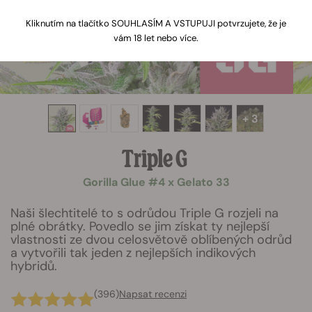
Kliknutím na tlačítko SOUHLASÍM A VSTUPUJI potvrzujete, že je
vám 18 let nebo více.
+ 3
Triple G
Gorilla Glue #4 x Gelato 33
Naši šlechtitelé to s odrůdou Triple G rozjeli na
plné obrátky. Povedlo se jim získat ty nejlepší
vlastnosti ze dvou celosvětově oblíbených odrůd
a vytvořili tak jeden z nejlepších indikových
hybridů.
(396)
Napsat recenzi