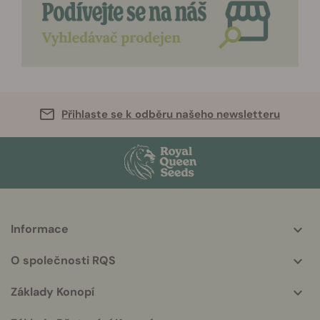
Přihlaste se k odběru našeho newsletteru
Informace
More
helpful
O společnosti RQS
info
Základy Konopí