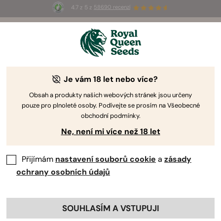
4.7 z 5 z
58690 recenzí
🎁
3 semínka White Widow Auto
ZDARMA pro
prvních 100, kteří použijí kód
AUGUST26 🌿
Je vám 18 let nebo více?
Obsah a produkty našich webových stránek jsou určeny
pouze pro plnoleté osoby. Podívejte se prosím na Všeobecné
obchodní podmínky.
Ne, není mi více než 18 let
Přijímám
nastavení souborů cookie
a
zásady
ochrany osobních údajů
SOUHLASÍM A VSTUPUJI