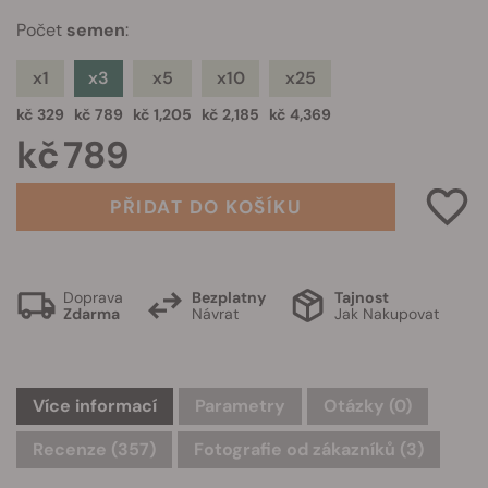
Počet
semen
:
x1
x3
x5
x10
x25
kč 329
kč 789
kč 1,205
kč 2,185
kč 4,369
kč 789
PŘIDAT DO KOŠÍKU
Doprava
Bezplatny
Tajnost
Zdarma
Návrat
Jak Nakupovat
Více informací
Parametry
Otázky
(0)
Recenze (357)
Fotografie od zákazníků (3)