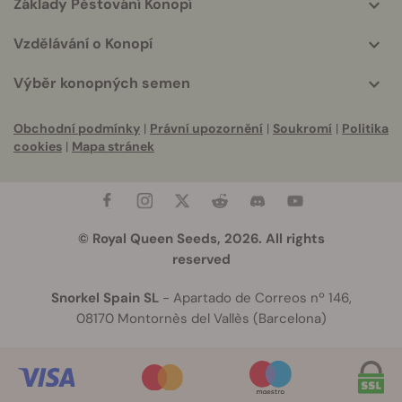
Základy Pěstování Konopí
Vzdělávání o Konopí
Výběr konopných semen
Obchodní podmínky
|
Právní upozornění
|
Soukromí
|
Politika
cookies
|
Mapa stránek
© Royal Queen Seeds, 2026. All rights
reserved
Snorkel Spain SL
- Apartado de Correos nº 146,
08170 Montornès del Vallès (Barcelona)