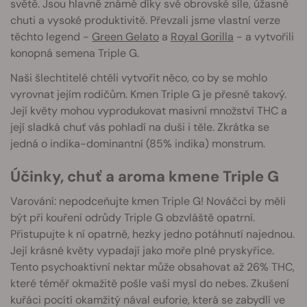
světě. Jsou hlavně známé díky své obrovské síle, úžasné
chuti a vysoké produktivitě. Převzali jsme vlastní verze
těchto legend -
Green Gelato
a
Royal Gorilla
- a vytvořili
konopná semena Triple G.
Naši šlechtitelé chtěli vytvořit něco, co by se mohlo
vyrovnat jejím rodičům. Kmen Triple G je přesně takový.
Její květy mohou vyprodukovat masivní množství THC a
její sladká chuť vás pohladí na duši i těle. Zkrátka se
jedná o indika-dominantní (85% indika) monstrum.
Účinky, chuť a aroma kmene Triple G
Varování: nepodceňujte kmen Triple G! Nováčci by měli
být při kouření odrůdy Triple G obzvláště opatrní.
Přistupujte k ní opatrně, hezky jedno potáhnutí najednou.
Její krásné květy vypadají jako moře plné pryskyřice.
Tento psychoaktivní nektar může obsahovat až 26% THC,
které téměř okmažitě pošle vaši mysl do nebes. Zkušení
kuřáci pocítí okamžitý nával euforie, která se zabydlí ve