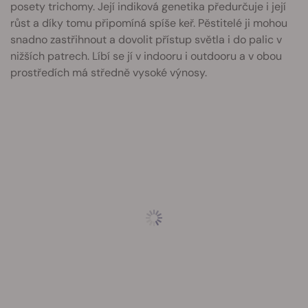
posety trichomy. Její indiková genetika předurčuje i její
růst a díky tomu připomíná spíše keř. Pěstitelé ji mohou
snadno zastřihnout a dovolit přístup světla i do palic v
nižších patrech. Líbí se jí v indooru i outdooru a v obou
prostředích má středně vysoké výnosy.