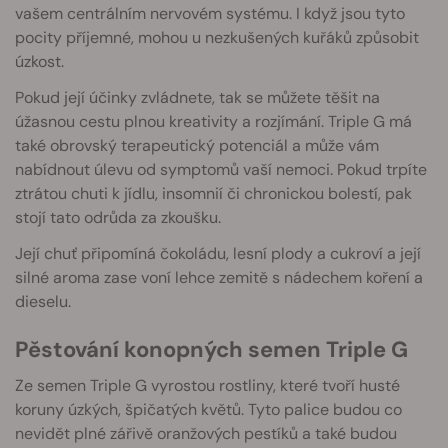
vašem centrálním nervovém systému. I když jsou tyto
pocity příjemné, mohou u nezkušených kuřáků způsobit
úzkost.
Pokud její účinky zvládnete, tak se můžete těšit na
úžasnou cestu plnou kreativity a rozjímání. Triple G má
také obrovský terapeutický potenciál a může vám
nabídnout úlevu od symptomů vaší nemoci. Pokud trpíte
ztrátou chuti k jídlu, insomnií či chronickou bolestí, pak
stojí tato odrůda za zkoušku.
Její chuť připomíná čokoládu, lesní plody a cukroví a její
silné aroma zase voní lehce zemitě s nádechem koření a
dieselu.
Pěstování konopných semen Triple G
Ze semen Triple G vyrostou rostliny, které tvoří husté
koruny úzkých, špičatých květů. Tyto palice budou co
nevidět plné zářivě oranžových pestíků a také budou