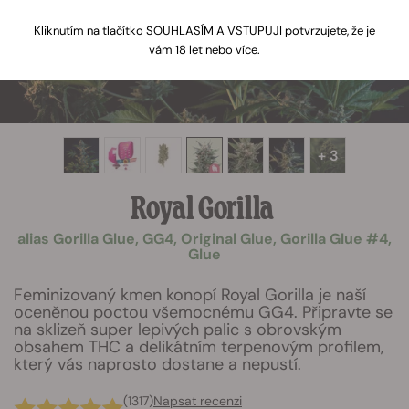
Kliknutím na tlačítko SOUHLASÍM A VSTUPUJI potvrzujete, že je
vám 18 let nebo více.
+ 3
Royal Gorilla
alias Gorilla Glue, GG4, Original Glue, Gorilla Glue #4,
Glue
Feminizovaný kmen konopí Royal Gorilla je naší
oceněnou poctou všemocnému GG4. Připravte se
na sklizeň super lepivých palic s obrovským
obsahem THC a delikátním terpenovým profilem,
který vás naprosto dostane a nepustí.
(1317)
Napsat recenzi