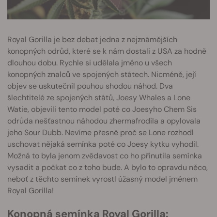
Royal Gorilla je bez debat jedna z nejznámějších
konopných odrůd, které se k nám dostali z USA za hodně
dlouhou dobu. Rychle si udělala jméno u všech
konopných znalců ve spojených státech. Nicméně, její
objev se uskutečnil pouhou shodou náhod. Dva
šlechtitelé ze spojených států, Joesy Whales a Lone
Watie, objevili tento model poté co Joesyho Chem Sis
odrůda nešťastnou náhodou zhermafrodila a opylovala
jeho Sour Dubb. Nevíme přesně proč se Lone rozhodl
uschovat nějaká semínka poté co Joesy kytku vyhodil.
Možná to byla jenom zvědavost co ho přinutila semínka
vysadit a počkat co z toho bude. A bylo to opravdu něco,
neboť z těchto semínek vyrostl úžasný model jménem
Royal Gorilla!
Konopná semínka Royal Gorilla: