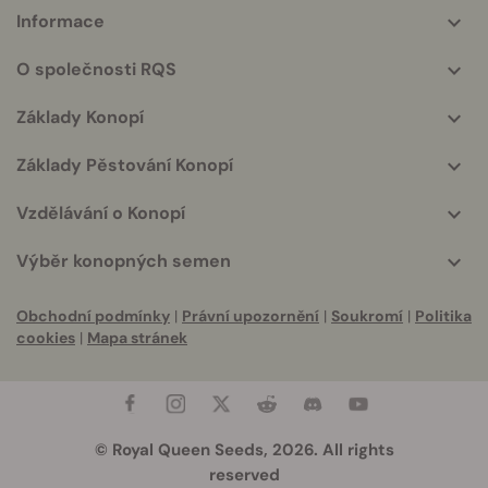
Informace
More
helpful
O společnosti RQS
info
Základy Konopí
Základy Pěstování Konopí
Vzdělávání o Konopí
Výběr konopných semen
Obchodní podmínky
|
Právní upozornění
|
Soukromí
|
Politika
cookies
|
Mapa stránek
© Royal Queen Seeds, 2026. All rights
reserved