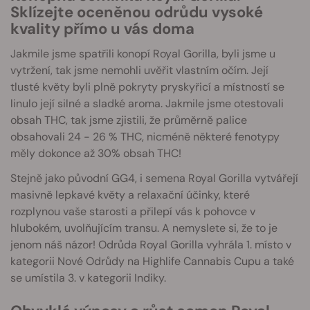
Sklízejte oceněnou odrůdu vysoké
kvality přímo u vás doma
Jakmile jsme spatřili konopí Royal Gorilla, byli jsme u
vytržení, tak jsme nemohli uvěřit vlastním očím. Její
tlusté květy byli plně pokryty pryskyřicí a místností se
linulo její silné a sladké aroma. Jakmile jsme otestovali
obsah THC, tak jsme zjistili, že průměrně palice
obsahovali 24 - 26 % THC, nicméně některé fenotypy
měly dokonce až 30% obsah THC!
Stejně jako původní GG4, i semena Royal Gorilla vytvářejí
masivně lepkavé květy a relaxační účinky, které
rozplynou vaše starosti a přilepí vás k pohovce v
hlubokém, uvolňujícím transu. A nemyslete si, že to je
jenom náš názor! Odrůda Royal Gorilla vyhrála 1. místo v
kategorii Nové Odrůdy na Highlife Cannabis Cupu a také
se umístila 3. v kategorii Indiky.