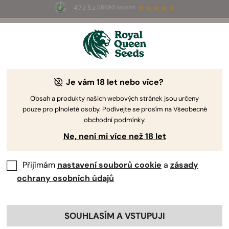
4.7 z 5 z
58690 recenzí
🎁
3 semínka White Widow Auto
ZDARMA pro
prvních 100, kteří použijí kód
AUGUST26 🌿
Je vám 18 let nebo více?
-50%
Obsah a produkty našich webových stránek jsou určeny
pouze pro plnoleté osoby. Podívejte se prosím na Všeobecné
obchodní podmínky.
Ne, není mi více než 18 let
Přijímám
nastavení souborů cookie
a
zásady
ochrany osobních údajů
SOUHLASÍM A VSTUPUJI