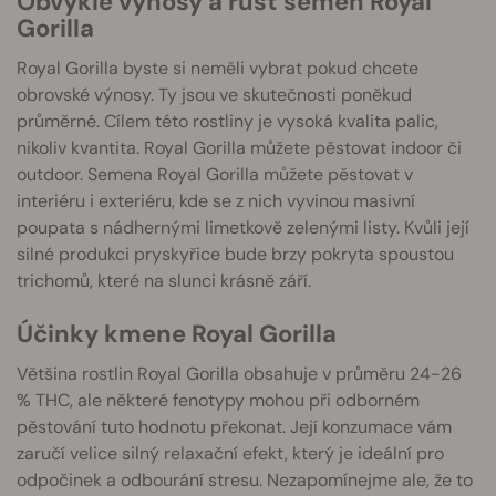
Obvyklé výnosy a růst semen Royal
Gorilla
Royal Gorilla byste si neměli vybrat pokud chcete
obrovské výnosy. Ty jsou ve skutečnosti poněkud
průměrné. Cílem této rostliny je vysoká kvalita palic,
nikoliv kvantita. Royal Gorilla můžete pěstovat indoor či
outdoor. Semena Royal Gorilla můžete pěstovat v
interiéru i exteriéru, kde se z nich vyvinou masivní
poupata s nádhernými limetkově zelenými listy. Kvůli její
silné produkci pryskyřice bude brzy pokryta spoustou
trichomů, které na slunci krásně září.
Účinky kmene Royal Gorilla
Většina rostlin Royal Gorilla obsahuje v průměru 24-26
% THC, ale některé fenotypy mohou při odborném
pěstování tuto hodnotu překonat. Její konzumace vám
zaručí velice silný relaxační efekt, který je ideální pro
odpočinek a odbourání stresu. Nezapomínejme ale, že to