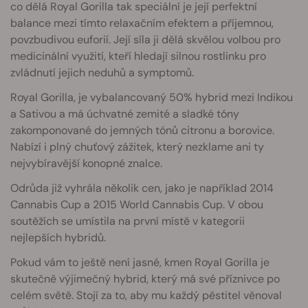
co dělá Royal Gorilla tak speciální je její perfektní
balance mezi tímto relaxačním efektem a příjemnou,
povzbudivou euforií. Její síla ji dělá skvělou volbou pro
medicinální využití, kteří hledají silnou rostlinku pro
zvládnutí jejich neduhů a symptomů.
Royal Gorilla, je vybalancovaný 50% hybrid mezi Indikou
a Sativou a má úchvatné zemité a sladké tóny
zakomponované do jemných tónů citronu a borovice.
Nabízí i plný chuťový zážitek, který nezklame ani ty
nejvybíravější konopné znalce.
Odrůda již vyhrála několik cen, jako je například 2014
Cannabis Cup a 2015 World Cannabis Cup. V obou
soutěžích se umístila na první místě v kategorii
nejlepších hybridů.
Pokud vám to ještě není jasné, kmen Royal Gorilla je
skutečně výjimečný hybrid, který má své příznivce po
celém světě. Stojí za to, aby mu každý pěstitel věnoval