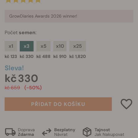
GrowDiaries Awards 2026 winner!
Počet
semen
:
x1
x3
x5
x10
x25
kč 123
kč 330
kč 488
kč 910
kč 1,820
Sleva!
kč 330
kč 659
(-50%)
PŘIDAT DO KOŠÍKU
Doprava
Bezplatny
Tajnost
Zdarma
Návrat
Jak Nakupovat