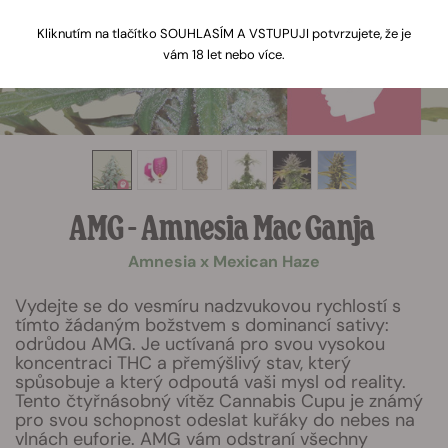
Kliknutím na tlačítko SOUHLASÍM A VSTUPUJI potvrzujete, že je
vám 18 let nebo více.
AMG - Amnesia Mac Ganja
Amnesia x Mexican Haze
Vydejte se do vesmíru nadzvukovou rychlostí s
tímto žádaným božstvem s dominancí sativy:
odrůdou AMG. Je uctívaná pro svou vysokou
koncentraci THC a přemýšlivý stav, který
spůsobuje a který odpoutá vaši mysl od reality.
Tento čtyřnásobný vítěz Cannabis Cupu je známý
pro svou schopnost odeslat kuřáky do nebes na
vlnách euforie. AMG vám odstraní všechny