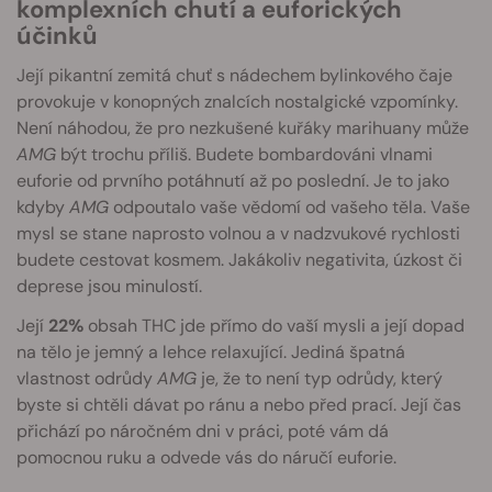
komplexních chutí a euforických
účinků
Její pikantní zemitá chuť s nádechem bylinkového čaje
provokuje v konopných znalcích nostalgické vzpomínky.
Není náhodou, že pro nezkušené kuřáky marihuany může
AMG
být trochu příliš. Budete bombardováni vlnami
euforie od prvního potáhnutí až po poslední. Je to jako
kdyby
AMG
odpoutalo vaše vědomí od vašeho těla. Vaše
mysl se stane naprosto volnou a v nadzvukové rychlosti
budete cestovat kosmem. Jakákoliv negativita, úzkost či
deprese jsou minulostí.
Její
22%
obsah THC jde přímo do vaší mysli a její dopad
na tělo je jemný a lehce relaxující. Jediná špatná
vlastnost odrůdy
AMG
je, že to není typ odrůdy, který
byste si chtěli dávat po ránu a nebo před prací. Její čas
přichází po náročném dni v práci, poté vám dá
pomocnou ruku a odvede vás do náručí euforie.