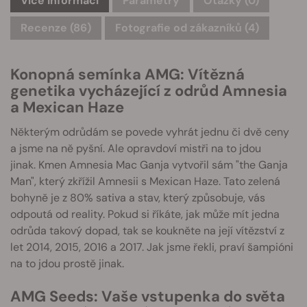
Více informací
Parametry
Otázky
(0)
Recenze (86)
Fotografie od zákazníků (4)
Konopná semínka AMG: Vítězná
genetika vycházející z odrůd Amnesia
a Mexican Haze
Některým odrůdám se povede vyhrát jednu či dvě ceny
a jsme na ně pyšní. Ale opravdoví mistři na to jdou
jinak. Kmen Amnesia Mac Ganja vytvořil sám "the Ganja
Man", který zkřížil Amnesii s Mexican Haze. Tato zelená
bohyně je z 80% sativa a stav, který způsobuje, vás
odpoutá od reality. Pokud si říkáte, jak může mít jedna
odrůda takový dopad, tak se koukněte na její vítězství z
let 2014, 2015, 2016 a 2017. Jak jsme řekli, praví šampióni
na to jdou prostě jinak.
AMG Seeds: Vaše vstupenka do světa