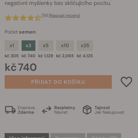
negativní myšlenky bez skličujícího pocitu.
(95)
Napsat recenzi
Počet
semen
:
x1
x3
x5
x10
x25
kč 305
kč 740
kč 1,129
kč 2,065
kč 4,125
kč 740
PŘIDAT DO KOŠÍKU
Doprava
Bezplatny
Tajnost
Zdarma
Návrat
Jak Nakupovat