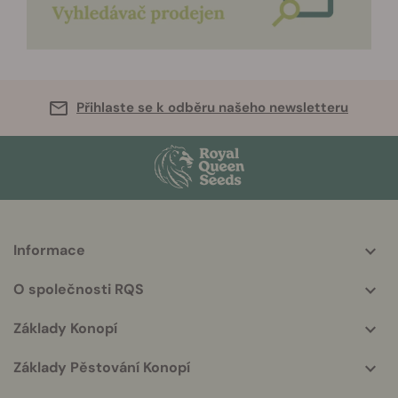
Přihlaste se k odběru našeho newsletteru
Informace
More
helpful
O společnosti RQS
info
Základy Konopí
Základy Pěstování Konopí