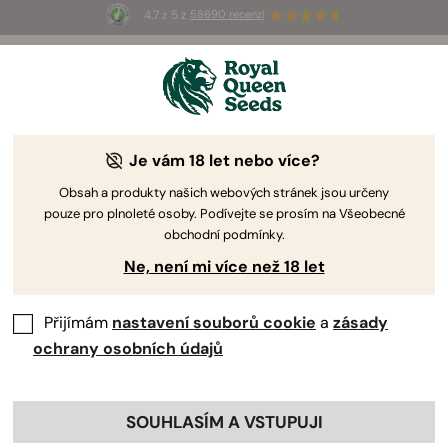
4.7 z 5 z
58690 recenzí
🎁
3 semínka White Widow Auto
ZDARMA pro
prvních 100, kteří použijí kód
AUGUST26 🌿
Je vám 18 let nebo více?
Obsah a produkty našich webových stránek jsou určeny
pouze pro plnoleté osoby. Podívejte se prosím na Všeobecné
obchodní podmínky.
Ne, není mi více než 18 let
Přijímám
nastavení souborů cookie
a
zásady
ochrany osobních údajů
SOUHLASÍM A VSTUPUJI