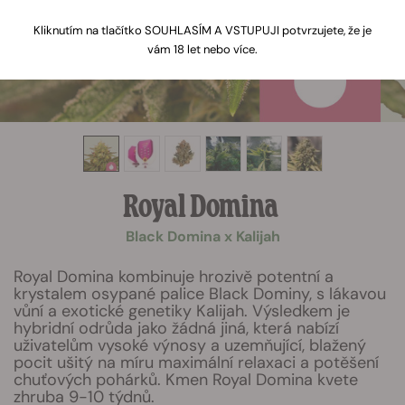
Kliknutím na tlačítko SOUHLASÍM A VSTUPUJI potvrzujete, že je
vám 18 let nebo více.
Royal Domina
Black Domina x Kalijah
Royal Domina kombinuje hrozivě potentní a
krystalem osypané palice Black Dominy, s lákavou
vůní a exotické genetiky Kalijah. Výsledkem je
hybridní odrůda jako žádná jiná, která nabízí
uživatelům vysoké výnosy a uzemňující, blažený
pocit ušitý na míru maximální relaxaci a potěšení
chuťových pohárků. Kmen Royal Domina kvete
zhruba 9-10 týdnů.