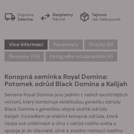
Doprava
Bezplatny
Tajnost
Zdarma
Návrat
Jak Nakupovat
Více informací
Parametry
Otázky
(0)
Recenze (111)
Fotografie od zákazníků (4)
Konopná semínka Royal Domina:
Potomek odrůd Black Domina a Kalijah
Semena Royal Domina jsou jedním z našich exotičtějších
výtvorů, který kombinuje eklektickou genetiku odrůdy
Black Domina s genetikou stejně složité odrůdy
Kalijah. Výsledkem je stabilní konopná odrůda, která
čerpá své zvláštnosti a vlivy z odrůd celého světa a
spojuje je do šťavnaté, silné a snadno rostoucí rostliny.