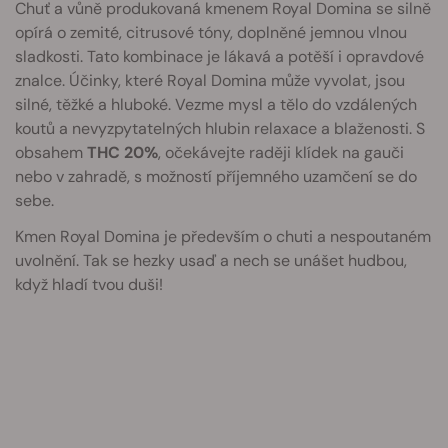
Chuť a vůně produkovaná kmenem Royal Domina se silně
opírá o zemité, citrusové tóny, doplněné jemnou vlnou
sladkosti. Tato kombinace je lákavá a potěší i opravdové
znalce. Účinky, které Royal Domina může vyvolat, jsou
silné, těžké a hluboké. Vezme mysl a tělo do vzdálených
koutů a nevyzpytatelných hlubin relaxace a blaženosti. S
obsahem
THC 20%
, očekávejte raději klídek na gauči
nebo v zahradě, s možností příjemného uzamčení se do
sebe.
Kmen Royal Domina je především o chuti a nespoutaném
uvolnění. Tak se hezky usaď a nech se unášet hudbou,
když hladí tvou duši!