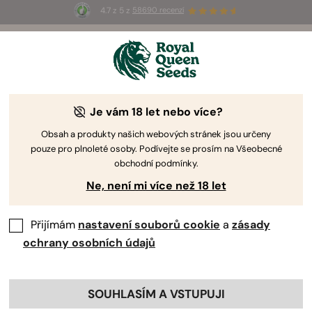
4.7 z 5 z
58690 recenzí
☀️
Summer Sales
: Až 50% slevy
na vybrané produkty! ⏤
Koupit teď
🛍️
Je vám 18 let nebo více?
Obsah a produkty našich webových stránek jsou určeny
pouze pro plnoleté osoby. Podívejte se prosím na Všeobecné
obchodní podmínky.
Ne, není mi více než 18 let
Přijímám
nastavení souborů cookie
a
zásady
ochrany osobních údajů
SOUHLASÍM A VSTUPUJI