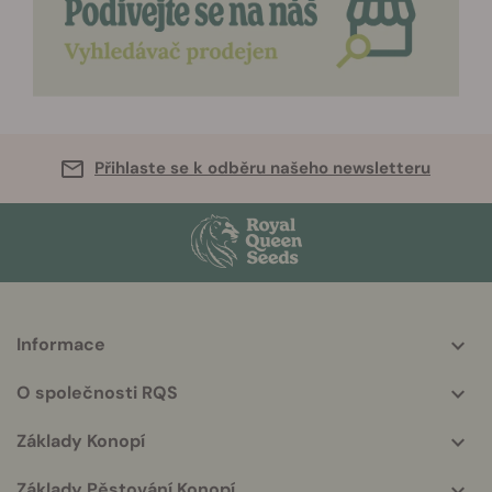
Přihlaste se k odběru našeho newsletteru
Informace
More
helpful
O společnosti RQS
info
Základy Konopí
Základy Pěstování Konopí