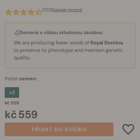
(120)
Napsat recenzi
Semena s nízkou skladovou zásobou
We are producing fewer seeds of
Royal Domina
to preserve its phenotype and maintain genetic
quality.
Počet
semen
:
x3
kč 559
kč 559
PŘIDAT DO KOŠÍKU