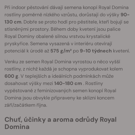
Při indoor pěstování dávají semena konopí Royal Domina
rostliny poměrně nízkého vzrůstu, dorůstají do výšky
90-
130 cm
. Dobře se proto hodí pro pěstitele, kteří bojují se
stísněnými prostory. Během doby kvetení jsou palice
Royal Dominy obalené silnou vrstvou krystalické
pryskyřice. Semena vysazená v interiéru otevírají
potenciál k úrodě až
575 g/m²
po
9-10 týdnech
kvetení.
Venku ze semen Royal Domina vyrostou o něco vyšší
rostliny, z nichž každá je schopna vyprodukovat kolem
600 g
. V teplejších a ideálních podmínkách může
dosahovat výšky mezi
140-180 cm
. Rostliny
vypěstované z feminizovaných semen konopí Royal
Domina jsou obvykle připraveny ke sklizni koncem
září/začátkem října.
Chuť, účinky a aroma odrůdy Royal
Domina