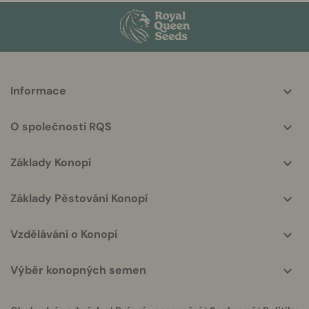
More
Informace
helpful
info
O společnosti RQS
Základy Konopí
Základy Pěstování Konopí
Vzdělávání o Konopí
Výběr konopných semen