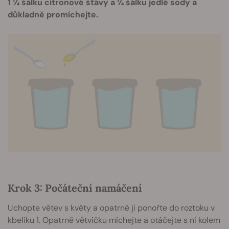
1 ¼ šálku citronové šťávy a ¼ šálku jedlé sody a
důkladně promíchejte.
Krok 3: Počáteční namáčení
Uchopte větev s květy a opatrně ji ponořte do roztoku v
kbelíku 1. Opatrně větvičku míchejte a otáčejte s ní kolem