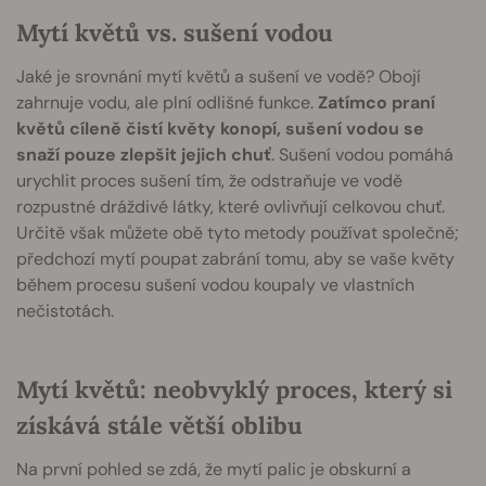
Mytí květů vs. sušení vodou
Jaké je srovnání mytí květů a sušení ve vodě? Obojí
zahrnuje vodu, ale plní odlišné funkce.
Zatímco praní
květů cíleně čistí květy konopí, sušení vodou se
snaží pouze zlepšit jejich chuť
. Sušení vodou pomáhá
urychlit proces sušení tím, že odstraňuje ve vodě
rozpustné dráždivé látky, které ovlivňují celkovou chuť.
Určitě však můžete obě tyto metody používat společně;
předchozí mytí poupat zabrání tomu, aby se vaše květy
během procesu sušení vodou koupaly ve vlastních
nečistotách.
Mytí květů: neobvyklý proces, který si
získává stále větší oblibu
Na první pohled se zdá, že mytí palic je obskurní a