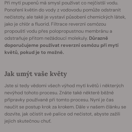
Při mytí pupenů má smysl používat co nejčistší vodu.
Ponoření květin do vody z vodovodu pomůže odstranit
nečistoty, ale také je vystaví působení chemických látek,
jako je chlór a fluorid. Filtrace reverzní osmózou
propouští vodu přes polopropustnou membránu a
odstraňuje přitom nežádoucí molekuly.
Důrazně
doporučujeme používat reverzní osmózu při mytí
květů, pokud je to možné.
Jak umýt vaše květy
Jste si tedy vědomi všech výhod mytí květů i některých
nevýhod tohoto procesu. Znáte také některé běžné
přípravky používané při tomto procesu. Nyní je čas
naučit se postup krok za krokem. Dále v našem článku se
dozvíte, jak očistit své palice od nečistot, abyste zažili
jejich skutečnou chuť.