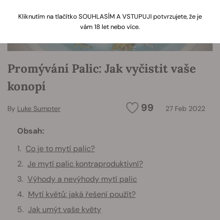
Kliknutím na tlačítko SOUHLASÍM A VSTUPUJI potvrzujete, že je
vám 18 let nebo více.
Promývání Palic: Jak vyčistit vaše
konopí
99
By
Luke Sumpter
27 Feb 2022
Obsah:
Co je to mytí palic?
Je mytí palic kontraproduktivní?
Výhody a nevýhody mytí palic
Mytí květů: jaká řešení použít?
Jak umýt vaše květy