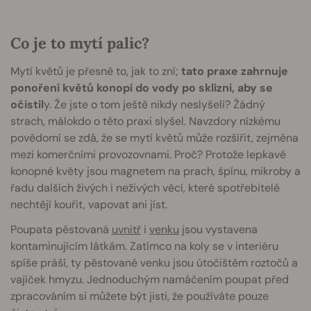
Co je to mytí palic?
Mytí květů je přesně to, jak to zní;
tato praxe zahrnuje
ponoření květů konopí do vody po sklizni, aby se
očistil
y. Že jste o tom ještě nikdy neslyšeli? Žádný
strach, málokdo o této praxi slyšel. Navzdory nízkému
povědomí se zdá, že se mytí květů může rozšířit, zejména
mezi komerčními provozovnami. Proč? Protože lepkavé
konopné květy jsou magnetem na prach, špínu, mikroby a
řadu dalších živých i neživých věcí, které spotřebitelé
nechtějí kouřit, vapovat ani jíst.
Poupata pěstovaná
uvnitř
i
venku
jsou vystavena
kontaminujícím látkám. Zatímco na koly se v interiéru
spíše práší, ty pěstované venku jsou útočištěm roztočů a
vajíček hmyzu. Jednoduchým namáčením poupat před
zpracováním si můžete být jisti, že používáte pouze