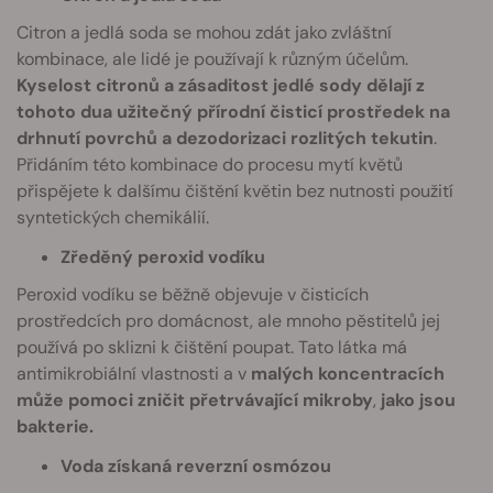
Citron a jedlá soda se mohou zdát jako zvláštní
kombinace, ale lidé je používají k různým účelům.
Kyselost citronů a zásaditost jedlé sody dělají z
tohoto dua užitečný přírodní čisticí prostředek na
drhnutí povrchů a dezodorizaci rozlitých tekutin
.
Přidáním této kombinace do procesu mytí květů
přispějete k dalšímu čištění květin bez nutnosti použití
syntetických chemikálií.
Zředěný peroxid vodíku
Peroxid vodíku se běžně objevuje v čisticích
prostředcích pro domácnost, ale mnoho pěstitelů jej
používá po sklizni k čištění poupat. Tato látka má
antimikrobiální vlastnosti a v
malých koncentracích
může pomoci zničit přetrvávající mikroby
,
jako jsou
bakterie.
Voda získaná reverzní osmózou