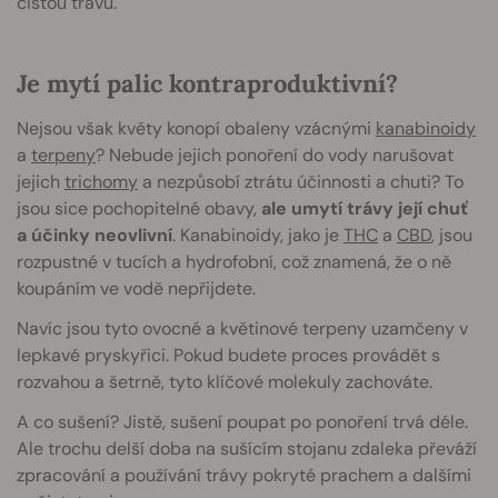
čistou trávu.
Je mytí palic kontraproduktivní?
Nejsou však květy konopí obaleny vzácnými
kanabinoidy
a
terpeny
? Nebude jejich ponoření do vody narušovat
jejich
trichomy
a nezpůsobí ztrátu účinnosti a chuti? To
jsou sice pochopitelné obavy,
ale umytí trávy její chuť
a účinky neovlivní
. Kanabinoidy, jako je
THC
a
CBD
, jsou
rozpustné v tucích a hydrofobní, což znamená, že o ně
koupáním ve vodě nepřijdete.
Navíc jsou tyto ovocné a květinové terpeny uzamčeny v
lepkavé pryskyřici. Pokud budete proces provádět s
rozvahou a šetrně, tyto klíčové molekuly zachováte.
A co sušení? Jistě, sušení poupat po ponoření trvá déle.
Ale trochu delší doba na sušícím stojanu zdaleka převáží
zpracování a používání trávy pokryté prachem a dalšími