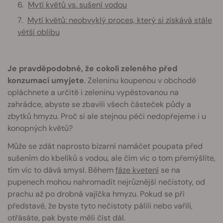
Mytí květů vs. sušení vodou
Mytí květů: neobvyklý proces, který si získává stále
větší oblibu
Je pravděpodobné, že cokoli zeleného před
konzumací umyjete
. Zeleninu koupenou v obchodě
opláchnete a určitě i zeleninu vypěstovanou na
zahrádce, abyste se zbavili všech částeček půdy a
zbytků hmyzu. Proč si ale stejnou péči nedopřejeme i u
konopných květů?
Může se zdát naprosto bizarní namáčet poupata před
sušením do kbelíků s vodou, ale čím víc o tom přemýšlíte,
tím víc to dává smysl. Během
fáze kvetení
se na
pupenech mohou nahromadit nejrůznější nečistoty, od
prachu až po drobná vajíčka hmyzu. Pokud se při
představě, že byste tyto nečistoty pálili nebo vařili,
otřásáte, pak byste měli číst dál.