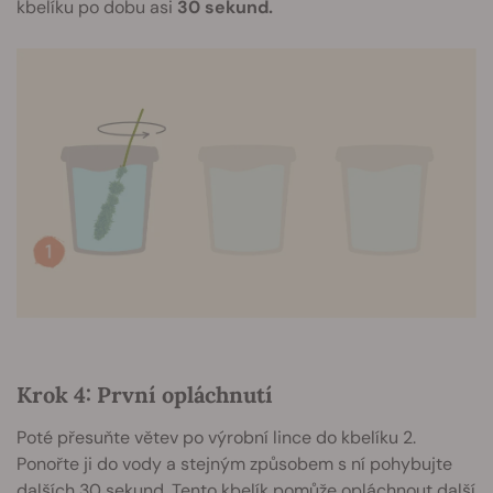
kbelíku po dobu asi
30 sekund.
Krok 4: První opláchnutí
Poté přesuňte větev po výrobní lince do kbelíku 2.
Ponořte ji do vody a stejným způsobem s ní pohybujte
dalších 30 sekund. Tento kbelík pomůže opláchnout další