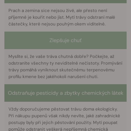
Prach a zemina sice nejsou živé, ale přesto není
příjemné je kouřit nebo jíst. Mytí trávy odstraní malé
částečky, které nejsou pouhým okem viditelné.
Zlepšuje chuť
Myslíte si, že vaše tráva chutná dobře? Počkejte, až
odstraníte všechny ty neviditelné nečistoty. Promývání
trávy pomáhá vyniknout skutečnému terpenovému
profilu kmene bez jakéhokoli narušení chuti.
Odstraňuje pesticidy a zbytky chemických látek
Vždy doporučujeme pěstovat trávu doma ekologicky.
Při nákupu pupenů však nikdy nevíte, jaké zahradnické
postupy byly při jejich pěstování použity. Mytí poupat
pomůže odstranit veškerá nepříjemná chemická