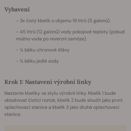
Vybavení
3x čistý kbelík o objemu 19 litrů (5 galonů).
45 litrů (12 galonů) vody pokojové teploty (pokud
možno voda po reverzní osmóze).
¼ šálku citronové šťávy
¼ šálku jedlé sody
Krok 1: Nastavení výrobní linky
Nastavte kbelíky ve stylu výrobní linky. Kbelík 1 bude
obsahovat čisticí roztok, kbelík 2 bude sloužit jako první
oplachovací stanice a kbelík 3 jako druhá oplachovací
stanice.