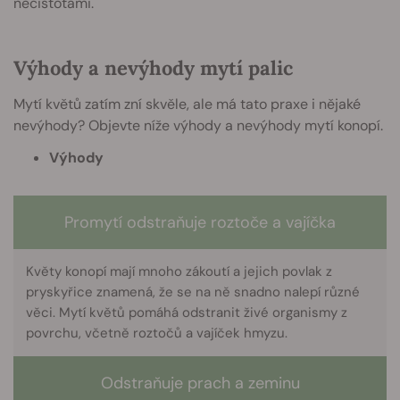
nečistotami.
Výhody a nevýhody mytí palic
Mytí květů zatím zní skvěle, ale má tato praxe i nějaké
nevýhody? Objevte níže výhody a nevýhody mytí konopí.
Výhody
Promytí odstraňuje roztoče a vajíčka
Květy konopí mají mnoho zákoutí a jejich povlak z
pryskyřice znamená, že se na ně snadno nalepí různé
věci. Mytí květů pomáhá odstranit živé organismy z
povrchu, včetně roztočů a vajíček hmyzu.
Odstraňuje prach a zeminu