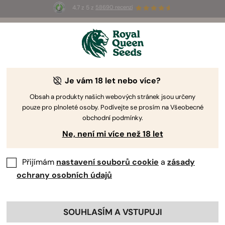
4.7 z 5 z
58690 recenzí
🎁
3 semínka White Widow Auto
ZDARMA pro
prvních 100, kteří použijí kód
AUGUST26 🌿
od Royal Queen Seeds
Příručka pro Pěstování Konopí
Je vám 18 let nebo více?
Obsah a produkty našich webových stránek jsou určeny
pouze pro plnoleté osoby. Podívejte se prosím na Všeobecné
Příručka k Pěstování Hledač Tématu
obchodní podmínky.
Ne, není mi více než 18 let
Přijímám
nastavení souborů cookie
a
zásady
ochrany osobních údajů
SOUHLASÍM A VSTUPUJI