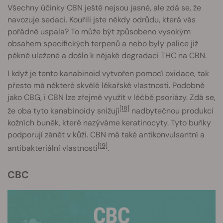
Všechny účinky CBN ještě nejsou jasné, ale zdá se, že
navozuje sedaci. Kouřili jste někdy odrůdu, která vás
pořádně uspala? To může být způsobeno vysokým
obsahem specifických terpenů a nebo byly palice již
pěkně uležené a došlo k nějaké degradaci THC na CBN.
I když je tento kanabinoid vytvořen pomocí oxidace, tak
přesto má některé skvělé lékařské vlastnosti. Podobně
jako CBG, i CBN lze zřejmě využít v léčbě psoriázy. Zdá se,
[18]
že oba tyto kanabinoidy snižují
nadbytečnou produkci
kožních buněk, které nazýváme keratinocyty. Tyto buňky
podporují zánět v kůži. CBN má také antikonvulsantní a
[19]
antibakteriální vlastnosti
.
CBC