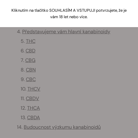
1.
Jaké funkce mají kanabinoidy?
Kliknutím na tlačítko SOUHLASÍM A VSTUPUJI potvrzujete, že je
2.
Jak jsou kanabinoidy vytvářeny: biosyntéza
vám 18 let nebo více.
3.
Kanabinoidní kyseliny vs. Kanabinoidy
4.
Představujeme vám hlavní kanabinoidy
5.
THC
6.
CBD
7.
CBG
8.
CBN
9.
CBC
10.
THCV
11.
CBDV
12.
THCA
13.
CBDA
14.
Budoucnost výzkumu kanabinoidů