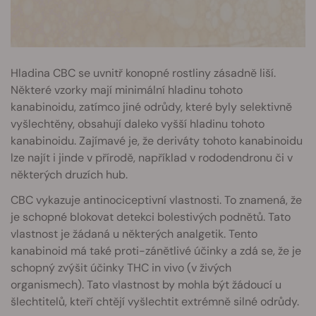
Hladina CBC se uvnitř konopné rostliny zásadně liší.
Některé vzorky mají minimální hladinu tohoto
kanabinoidu, zatímco jiné odrůdy, které byly selektivně
vyšlechtěny, obsahují daleko vyšší hladinu tohoto
kanabinoidu. Zajímavé je, že deriváty tohoto kanabinoidu
lze najít i jinde v přírodě, například v rododendronu či v
některých druzích hub.
CBC vykazuje antinociceptivní vlastnosti. To znamená, že
je schopné blokovat detekci bolestivých podnětů. Tato
vlastnost je žádaná u některých analgetik. Tento
kanabinoid má také proti-zánětlivé účinky a zdá se, že je
schopný zvýšit účinky THC in vivo (v živých
organismech). Tato vlastnost by mohla být žádoucí u
šlechtitelů, kteří chtějí vyšlechtit extrémně silné odrůdy.