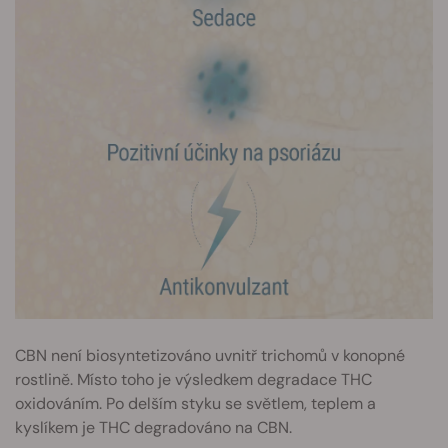
CBN není biosyntetizováno uvnitř trichomů v konopné
rostlině. Místo toho je výsledkem degradace THC
oxidováním. Po delším styku se světlem, teplem a
kyslíkem je THC degradováno na CBN.