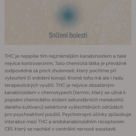
THC je nejspíše tím nejznámějším kanabinoidem a také
nejvíce kontroverzním. Tato chemická látka je převážně
zodpovědná za pocit zhulenosti, který pocítíme při
vykouření či snědení konopí. Kromě toho má ale i řadu
terapeutických využití. THC je nejvíce obsaženým
kanabinoidem v chemotypech (termín, který se užívá k
popsání chemického složení sekundárních metabolitů
daného kultivaru) selektivně vyšlechtěných odrůdách
pro psychoaktivní použití. Psychotropní účinky způsobuje
interakce mezi THC a endokanabinoidním receptorem
CB1, který se nachází v centrální nervové soustavě.