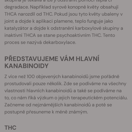
degradace. Například syrové konopné květy obsahují
THCA narozdíl od THC. Pokud jsou tyto květy ubaleny v
joint a dojde k aplikaci plamene, teplo funguje jako
katalyzátor a dojde k odstranění karboxylové skupiny a
inaktivní THCA se stane psychoaktivním THC. Tento
proces se nazývá dekarboxylace.
PŘEDSTAVUJEME VÁM HLAVNÍ
KANABINOIDY
Z více než 100 objevených kanabinoidů jsme pořádně
prostudovali pouze několik. Zde se podíváme na všechny
vlastnosti hlavních kanabinoidů a také se podíváme na
to, co nám říká výzkum o jejich terapeutickém potenciálu.
Začneme od nejznámějších kanabinoidů a poté se
postupně přesuneme k méně známým.
THC