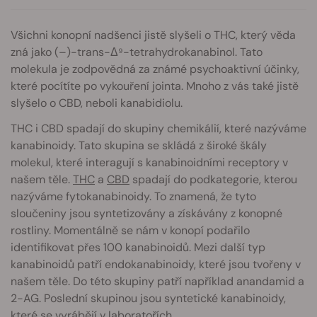
Všichni konopní nadšenci jistě slyšeli o THC, který věda
zná jako (–)-trans-Δ⁹-tetrahydrokanabinol. Tato
molekula je zodpovědná za známé psychoaktivní účinky,
které pocítíte po vykouření jointa. Mnoho z vás také jistě
slyšelo o CBD, neboli kanabidiolu.
THC i CBD spadají do skupiny chemikálií, které nazýváme
kanabinoidy. Tato skupina se skládá z široké škály
molekul, které interagují s kanabinoidními receptory v
našem těle.
THC
a
CBD
spadají do podkategorie, kterou
nazýváme fytokanabinoidy. To znamená, že tyto
sloučeniny jsou syntetizovány a získávány z konopné
rostliny. Momentálně se nám v konopí podařilo
identifikovat přes 100 kanabinoidů. Mezi další typ
kanabinoidů patří endokanabinoidy, které jsou tvořeny v
našem těle. Do této skupiny patří například anandamid a
2-AG. Poslední skupinou jsou syntetické kanabinoidy,
které se vyrábějí v laboratořích.