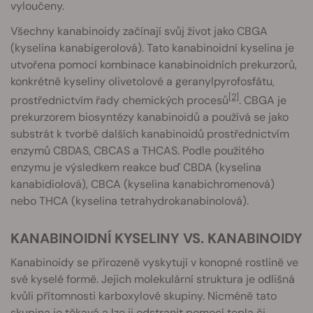
vyloučeny.
Všechny kanabinoidy začínají svůj život jako CBGA
(kyselina kanabigerolová). Tato kanabinoidní kyselina je
utvořena pomocí kombinace kanabinoidních prekurzorů,
konkrétně kyseliny olivetolové a geranylpyrofosfátu,
[2]
prostřednictvím řady chemických procesů
. CBGA je
prekurzorem biosyntézy kanabinoidů a používá se jako
substrát k tvorbě dalších kanabinoidů prostřednictvím
enzymů CBDAS, CBCAS a THCAS. Podle použitého
enzymu je výsledkem reakce buď CBDA (kyselina
kanabidiolová), CBCA (kyselina kanabichromenová)
nebo THCA (kyselina tetrahydrokanabinolová).
KANABINOIDNÍ KYSELINY VS. KANABINOIDY
Kanabinoidy se přirozeně vyskytují v konopné rostlině ve
své kyselé formě. Jejich molekulární struktura je odlišná
kvůli přítomnosti karboxylové skupiny. Nicméně tato
skupina je těkavá a lze ji odstranit pomocí tepla či