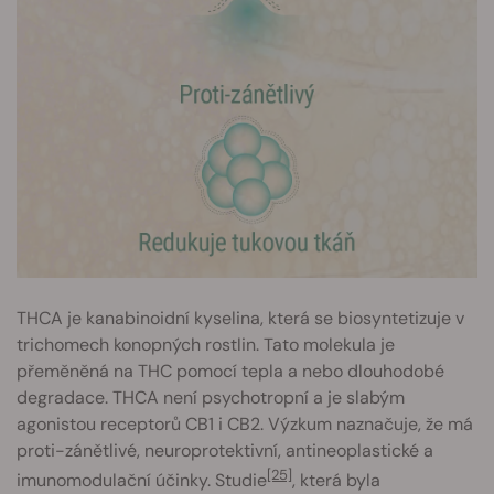
THCA je kanabinoidní kyselina, která se biosyntetizuje v
trichomech konopných rostlin. Tato molekula je
přeměněná na THC pomocí tepla a nebo dlouhodobé
degradace. THCA není psychotropní a je slabým
agonistou receptorů CB1 i CB2. Výzkum naznačuje, že má
proti-zánětlivé, neuroprotektivní, antineoplastické a
[25]
imunomodulační účinky. Studie
, která byla