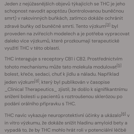
Jeden z nejúžasnějších objevů týkajících se THC je jeho
schopnost navodit apoptózu (kontrolovanou buněčnou
smrt) v rakovinných buňkách, zatímco dokáže ochránit
[3]
zdravé buňky od buněčné smrti. Tento výzkum
byl
proveden na zvířecích modelech a je potřeba vypracovat
daleko více výzkumů, které prozkoumají terapeutické
využití THC v této oblasti.
THC interaguje s receptory CB1 i CB2. Prostřednictvím
[5]
tohoto mechanismu může tato molekula modulovat
bolest, křeče, sedaci, chuť k jídlu a náladu. Například
[4]
jeden výzkum
, který byl publikován v časopise
_Clinical Therapeutics_ zjistil, že došlo k signifikantnímu
snížení bolesti u pacientů s roztroušenou sklerózou po
podání orálního přípravku s THC.
[6]
THC navíc vykazuje neuroprotektivní účinky a ukázalo
v
in vitro výzkumu, že dokáže snížit hladinu amyloid bety a
vypadá to, že by THC mohlo hrát roli v potenciální léčbě