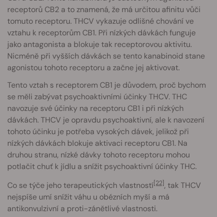
receptorů CB2 a to znamená, že má určitou afinitu vůči
tomuto receptoru. THCV vykazuje odlišné chování ve
vztahu k receptorům CB1. Při nízkých dávkách funguje
jako antagonista a blokuje tak receptorovou aktivitu.
Nicméně při vyšších dávkách se tento kanabinoid stane
agonistou tohoto receptoru a začne jej aktivovat.
Tento vztah s receptorem CB1 je důvodem, proč bychom
se měli zabývat psychoaktivními účinky THCV. THC
navozuje své účinky na receptoru CB1 i při nízkých
dávkách. THCV je opravdu psychoaktivní, ale k navození
tohoto účinku je potřeba vysokých dávek, jelikož při
nízkých dávkách blokuje aktivaci receptoru CB1. Na
druhou stranu, nízké dávky tohoto receptoru mohou
potlačit chuť k jídlu a snížit psychoaktivní účinky THC.
[22]
Co se týče jeho terapeutických vlastností
, tak THCV
nejspíše umí snížit váhu u obézních myší a má
antikonvulzivní a proti-zánětlivé vlastnosti.