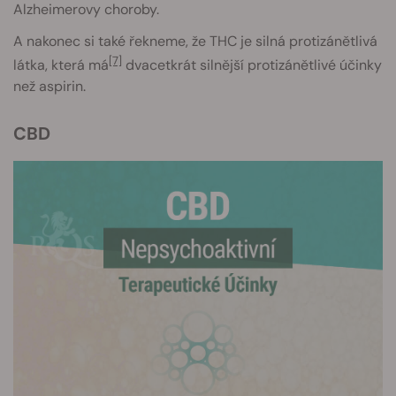
Alzheimerovy choroby.
A nakonec si také řekneme, že THC je silná protizánětlivá
[7]
látka, která má
dvacetkrát silnější protizánětlivé účinky
než aspirin.
CBD