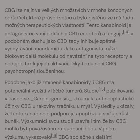
CBG lze najít ve velkých množstvích v mnoha konopných
odrůdách, které právě kvetou a bylo zjištěno, že má řadu
možných terapeutických vlastností. Tento kanabinoid je
[14]
antagonistou vaniloidních a CB1 receptorů a funguje
v
podobném duchu jako CBD, tedy inhibuje zpětné
vychytávání anandamidu. Jako antagonista může
blokovat další molekulu od navázání na tyto receptory a
nedojde tak k jejich aktivaci. Díky tomu není CBG
psychotropní sloučeninou.
Podobně jako již zmíněné kanabinoidy, i CBG má
[15]
potenciální využití v léčbě tumorů. Studie
publikovaná
v časopise _Carcinogenesis_ zkoumala antineoplastické
účinky CBG u rakoviny tračníku u myší. Výsledky ukázaly,
že tento kanabinoid podporuje apoptózu a snižuje růst
buněk. Výzkumníci svou studii uzavřeli tím, že by CBG
mohlo být považováno za budoucí léčbu. V jiném
[16]
výzkumu vykazovalo
CBG společně s dalšími