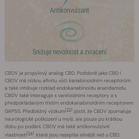
CBDV je propylový analog CBD. Podobně jako CBD i
CBDV má nízkou afinitu vůči kanabinoidním receptorům
a také inhibuje rozklad endokanabinoidu anandamidu.
CBDV také interaguje s vaniloidními receptory a s
předpokládaným třetím endokanabinoidním receptorem
[23]
GRP55. Předběžný výzkum
zjistil, že CBDV zpomaluje
neurologické poškození u myší, ale pouze po krátkou
dobu po podání. CBDV má také antikonvulzivní
[24]
vlastnosti
, které jsou nejspíše silnější než u CBD.