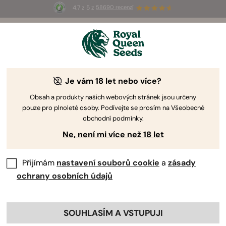
4.7 z 5 z
58690 recenzí
☀️
Summer Sales
: Až 50% slevy
na vybrané produkty! ⏤
Koupit teď
🛍️
Co Jsou To Kanabinoidy A Proč Jsou
Je vám 18 let nebo více?
Důležité?
Obsah a produkty našich webových stránek jsou určeny
pouze pro plnoleté osoby. Podívejte se prosím na Všeobecné
obchodní podmínky.
Ne, není mi více než 18 let
Přijímám
nastavení souborů cookie
a
zásady
ochrany osobních údajů
Obsah:
SOUHLASÍM A VSTUPUJI