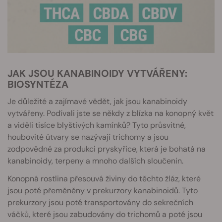
JAK JSOU KANABINOIDY VYTVÁŘENY:
BIOSYNTÉZA
Je důležité a zajímavé vědět, jak jsou kanabinoidy
vytvářeny. Podívali jste se někdy z blízka na konopný květ
a viděli tisíce blyštivých kamínků? Tyto průsvitné,
houbovité útvary se nazývají trichomy a jsou
zodpovědné za produkci pryskyřice, která je bohatá na
kanabinoidy, terpeny a mnoho dalších sloučenin.
Konopná rostlina přesouvá živiny do těchto žláz, které
jsou poté přeměněny v prekurzory kanabinoidů. Tyto
prekurzory jsou poté transportovány do sekrečních
váčků, které jsou zabudovány do trichomů a poté jsou