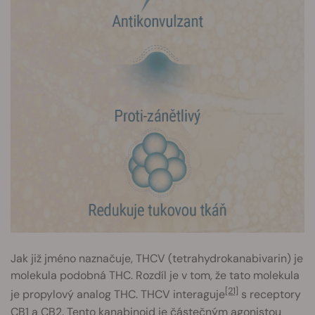
Jak již jméno naznačuje, THCV (tetrahydrokanabivarin) je
molekula podobná THC. Rozdíl je v tom, že tato molekula
[21]
je propylový analog THC. THCV interaguje
s receptory
CB1 a CB2. Tento kanabinoid je částečným agonistou