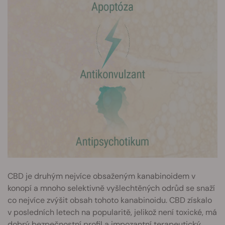
CBD je druhým nejvíce obsaženým kanabinoidem v
konopí a mnoho selektivně vyšlechtěných odrůd se snaží
co nejvíce zvýšit obsah tohoto kanabinoidu. CBD získalo
v posledních letech na popularitě, jelikož není toxické, má
dobrý bezpečnostní profil a impozantní terapeutický