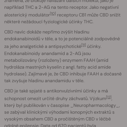
znamená, že blokuje navázání dalších molekul, jako je
například THC a 2-AG na tento receptor. Jako negativní
[10]
alosterický modulátor
receptoru CB1 může CBD snížit
některé nežádoucí fyziologické účinky THC.
CBD navíc dokáže nepřímo zvýšit hladinu
endokanabinoidů v těle, a to je potenciálně zodpovědné
[11]
za jeho analgetické a antipsychotické
účinky.
Endokanabinoidy anandamid a 2-AG jsou
metabolizovány (rozloženy) enzymem FAAH (amid
hydroláza mastných kyselin z angl. fatty acid amide
hydrolase). Zajímavé je, že CBD inhibuje FAAH a dočasně
tak zvyšuje hladinu anandamidu v těle.
CBD je také spjaté s antikonvulzivními účinky a má
[12]
schopnost omezit určité druhy záchvatů. Výzkum
,
který byl publikován v časopise _Neuropharmacology_,
se zabýval klinickými výhodami konopných extraktů s
vysokým obsahem CBD a pročištěným CBD v léčbě
odolné epilepsie. Data od 670 pacientů byla