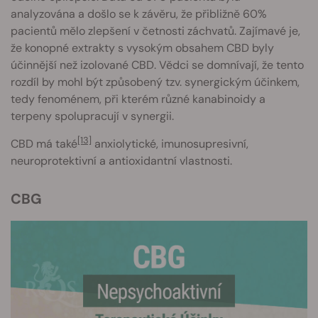
analyzována a došlo se k závěru, že přibližně 60%
pacientů mělo zlepšení v četnosti záchvatů. Zajímavé je,
že konopné extrakty s vysokým obsahem CBD byly
účinnější než izolované CBD. Vědci se domnívají, že tento
rozdíl by mohl být způsobený tzv. synergickým účinkem,
tedy fenoménem, při kterém různé kanabinoidy a
terpeny spolupracují v synergii.
[13]
CBD má také
anxiolytické, imunosupresivní,
neuroprotektivní a antioxidantní vlastnosti.
CBG