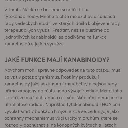
V tomto článku se budeme soustředit na
fytokanabinoidy. Mnoho těchto molekul bylo součástí
řady vědeckých studií, ve kterých došlo k objevení řady
terapeutických využití. Předtím, než se pustíme do
jednotlivých kanabinoidů, se podíváme na funkce
kanabinoidů a jejich syntézu.
JAKÉ FUNKCE MAJÍ KANABINOIDY?
Abychom mohli správně odpovědět na tuto otázku, musí
se vzít v potaz organismus.
Rostliny produkují
kanabinoidy
jako sekundární metabolity a nejsou tedy
přímo zapojeny do růstu nebo vývoje rostliny. Místo toho
se věří, že mají ochrannou roli vůči škůdcům, nemocem a
ultrafialové radiaci. Například fytokanabinoid THCA umí
vyvolat smrt v buňkách hmyzu a zdá se, že funguje jako
ochranný mechanismus vůči určitým druhům, které se
rozhodly pochutnat si na konopných květech a listech.