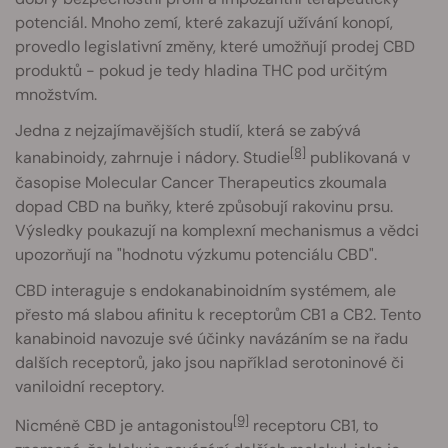
potenciál. Mnoho zemí, které zakazují užívání konopí,
provedlo legislativní změny, které umožňují prodej CBD
produktů - pokud je tedy hladina THC pod určitým
množstvím.
Jedna z nejzajímavějších studií, která se zabývá
[8]
kanabinoidy, zahrnuje i nádory. Studie
publikovaná v
časopise Molecular Cancer Therapeutics zkoumala
dopad CBD na buňky, které způsobují rakovinu prsu.
Výsledky poukazují na komplexní mechanismus a vědci
upozorňují na "hodnotu výzkumu potenciálu CBD".
CBD interaguje s endokanabinoidním systémem, ale
přesto má slabou afinitu k receptorům CB1 a CB2. Tento
kanabinoid navozuje své účinky navázáním se na řadu
dalších receptorů, jako jsou například serotoninové či
vaniloidní receptory.
[9]
Nicméně CBD je antagonistou
receptoru CB1, to