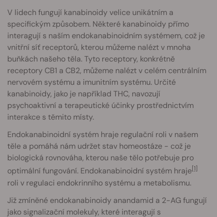
V lidech fungují kanabinoidy velice unikátním a
specifickým způsobem. Některé kanabinoidy přímo
interagují s naším endokanabinoidním systémem, což je
vnitřní síť receptorů, kterou můžeme nalézt v mnoha
buňkách našeho těla. Tyto receptory, konkrétně
receptory CB1 a CB2, můžeme nalézt v celém centrálním
nervovém systému a imunitním systému. Určité
kanabinoidy, jako je například THC, navozují
psychoaktivní a terapeutické účinky prostřednictvím
interakce s těmito místy.
Endokanabinoidní systém hraje regulační roli v našem
těle a pomáhá nám udržet stav homeostáze - což je
biologická rovnováha, kterou naše tělo potřebuje pro
[1]
optimální fungování. Endokanabinoidní systém hraje
roli v regulaci endokrinního systému a metabolismu.
Již zmíněné endokanabinoidy anandamid a 2-AG fungují
jako signalizační molekuly, které interagují s