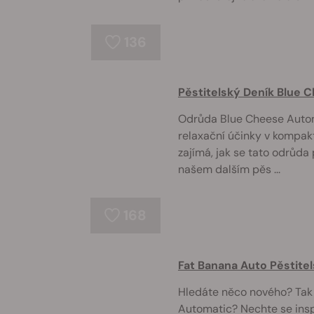
136
Pěstitelský Deník Blue 
Odrůda Blue Cheese Auto
relaxační účinky v kompak
zajímá, jak se tato odrůda
našem dalším pěs ...
168
Fat Banana Auto Pěstite
Hledáte něco nového? Tak
Automatic? Nechte se insp