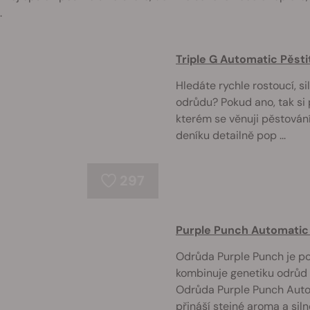
.
Triple G Automatic Pěsti
Hledáte rychle rostoucí, s
odrůdu? Pokud ano, tak si 
kterém se věnuji pěstován
deníku detailně pop ...
297
Purple Punch Automatic 
Odrůda Purple Punch je po
kombinuje genetiku odrůd
Odrůda Purple Punch Auto
přináší stejné aroma a silné 