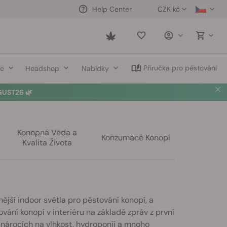
CZK kč
Help Center
Saved
items
Příručka pro pěstování
ce
Headshop
Nabídky
UST26 🌿
Konopná Věda a
Konzumace Konopí
Kvalita Života
nější indoor světla pro pěstování konopí, a
vání konopí v interiéru na základě zpráv z první
, nárocích na vlhkost, hydroponii a mnoho