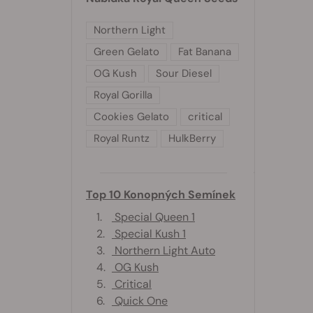
Northern Light
Green Gelato
Fat Banana
OG Kush
Sour Diesel
Royal Gorilla
Cookies Gelato
critical
Royal Runtz
HulkBerry
Top 10 Konopných Semínek
1.
Special Queen 1
2.
Special Kush 1
3.
Northern Light Auto
4.
OG Kush
5.
Critical
6.
Quick One