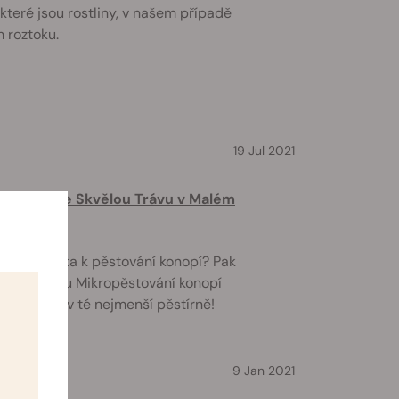
které jsou rostliny, v našem případě
 roztoku.
19 Jul 2021
Vypěstujte Skvělou Trávu v Malém
tatek místa k pěstování konopí? Pak
ší příručkou Mikropěstování konopí
u trávu i v té nejmenší pěstírně!
9 Jan 2021