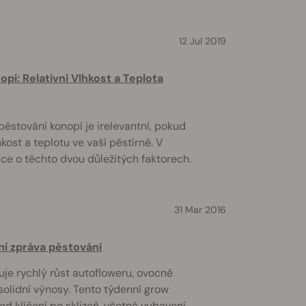
12 Jul 2019
pí: Relativní Vlhkost a Teplota
ěstování konopí je irelevantní, pokud
kost a teplotu ve vaší pěstírně. V
ce o těchto dvou důležitých faktorech.
31 Mar 2016
ní zpráva pěstování
je rychlý růst autofloweru, ovocné
solidní výnosy. Tento týdenní grow
od klíčení po sklizeň, včetně vybavení,