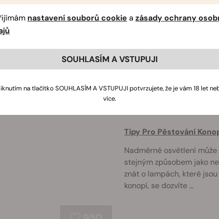
Kompletní Přehled Pěsto
řijímám
nastavení souborů cookie
a
zásady ochrany osob
Pěstování konopí v indooru
ajů
si však vyvinete potřebné 
nebudete chtít pěstovat v
SOUHLASÍM A VSTUPUJI
vybavením může i ...
liknutím na tlačítko SOUHLASÍM A VSTUPUJI potvrzujete, že je vám 18 let ne
634
více.
Tipy Pro Pěstování Konop
Nadměrné osvětlení může 
stejným způsobem jako ned
znát o lampách, které jso
konopí, se dozvíte ...
950