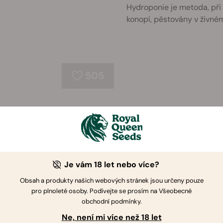
Hydroponie je metoda, při 
konopí, pěstovány v živném
505
Mikropěstování Konopí: 
Prostoru
Obáváte se, že nemáte dos
přestaňte mít strach! S na
Je vám 18 let nebo více?
dovedete vypěstovat skvělo
Obsah a produkty našich webových stránek jsou určeny pouze
...
pro plnoleté osoby. Podívejte se prosím na Všeobecné
647
obchodní podmínky.
Ne, není mi více než 18 let