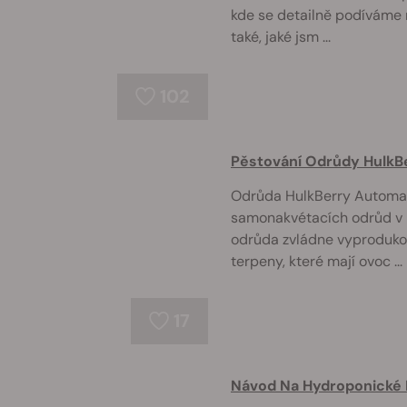
kde se detailně podíváme 
také, jaké jsm ...
102
Pěstování Odrůdy HulkB
Odrůda HulkBerry Automatic
samonakvétacích odrůd v 
odrůda zvládne vyproduko
terpeny, které mají ovoc ...
17
Návod Na Hydroponické 