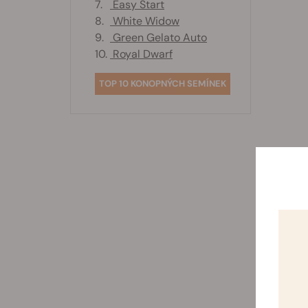
7.
Easy Start
8.
White Widow
9.
Green Gelato Auto
10.
Royal Dwarf
TOP 10 KONOPNÝCH SEMÍNEK