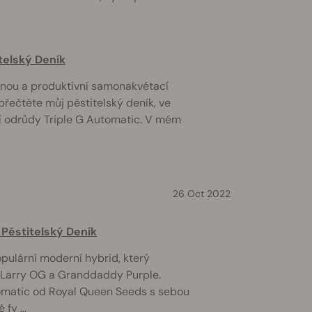
telský Deník
ilnou a produktivní samonakvétací
přečtěte můj pěstitelský deník, ve
í odrůdy Triple G Automatic. V mém
26 Oct 2022
Pěstitelský Deník
pulární moderní hybrid, který
 Larry OG a Granddaddy Purple.
matic od Royal Queen Seeds s sebou
fy ...