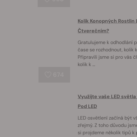
Kolik Konopných Rostlin
Čtverečním?
Gratulujeme k odhodlání pu
čase se rozhodnout, kolik 
Připravili jsme si pro vás 
kolik k ...
674
Využijte vaše LED světla
Pod LED
LED osvětlení začíná být v
zřejmý. Z toho důvodu jsme
si projdeme několik tipů k