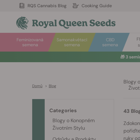
RQS Cannabis Blog
Cooking Guide
F
Feminizovaná
Samonakvétací
CBD
semena
semena
semena
🎁
3 sem
Blogy 
Domů
>
Blog
Život
Categories
43 Blo
Blogy o Konopném
Zdokona
Životním Stylu
pořiďte
ruky od
Odrůdy a Produkty