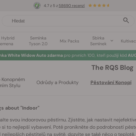
4.7 z 5 z
58690 recenzí
1 Hybrid
Semínka
Sbírka
Mix Packs
Kultiva
semena
Tyson 2.0
Semínek
ínka White Widow Auto zdarma
pro prvních 100, kteří použijí kód
AUG
The RQS Blog
o Konopném
Odrůdy a Produkty
Pěstování Konopí
ním Stylu
gs about "Indoor"
lte svou indoorovou pěstírnu. Zjistěte, jak nastavit nejefektiv
 si to nejlepší vybavení. Poté pronikněte do podrobností pěsto
 nejlepších pěstitelů na světě, dozvíte se také něco o teplotě