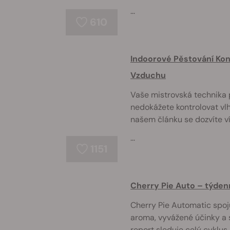
...
610
Indoorové Pěstování Kono
Vzduchu
Vaše mistrovská technika p
nedokážete kontrolovat vlh
našem článku se dozvíte ví
...
1151
Cherry Pie Auto – týden
Cherry Pie Automatic spoju
aroma, vyvážené účinky a 
report sleduje celý cyklus 