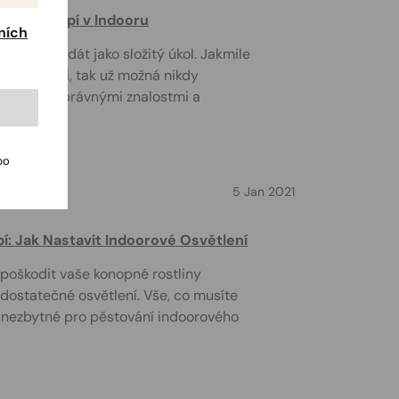
vání Konopí v Indooru
ních
 se může zdát jako složitý úkol. Jakmile
schopnosti, tak už možná nikdy
enku! Se správnými znalostmi a
bo
5 Jan 2021
í: Jak Nastavit Indoorové Osvětlení
poškodit vaše konopné rostliny
ostatečné osvětlení. Vše, co musíte
u nezbytné pro pěstování indoorového