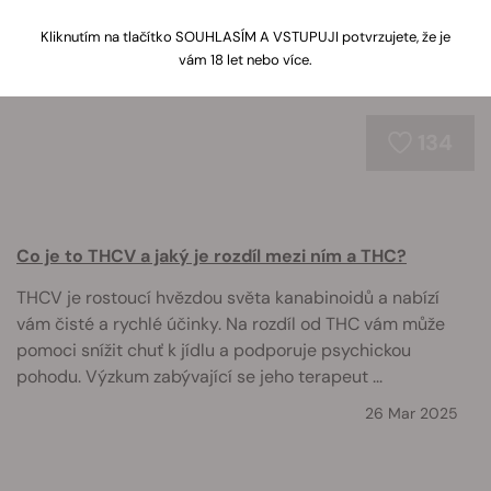
Kliknutím na tlačítko SOUHLASÍM A VSTUPUJI potvrzujete, že je
vám 18 let nebo více.
134
Co je to THCV a jaký je rozdíl mezi ním a THC?
THCV je rostoucí hvězdou světa kanabinoidů a nabízí
vám čisté a rychlé účinky. Na rozdíl od THC vám může
pomoci snížit chuť k jídlu a podporuje psychickou
pohodu. Výzkum zabývající se jeho terapeut ...
26 Mar 2025