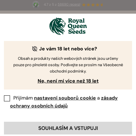
4.7 z 5 z
58690 recenzí
🎁
3 semínka White Widow Auto
ZDARMA pro
prvních 100, kteří použijí kód
AUGUST26 🌿
Je vám 18 let nebo více?
The RQS Blog
Obsah a produkty našich webových stránek jsou určeny
pouze pro plnoleté osoby. Podívejte se prosím na Všeobecné
Konopná Věda a Kvalita Života
Konzumace Kon
obchodní podmínky.
Ne, není mi více než 18 let
6 Blogs about "Kanabinoidy"
Přijímám
nastavení souborů cookie
a
zásady
Zjistěte, jak kanabinoidy ovlivňují endokanabinoidní
ochrany osobních údajů
systém a jak THC navozuje své účinky. Objevte rozdíly
mezi THC a CBD a odhalte zásobárnu nevyužitých a
nových sloučenin! Připravte se na kompletní studijní kurz
SOUHLASÍM A VSTUPUJI
ve výzkumu kanabinoidů.