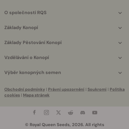
info
O společnosti RQS
Základy Konopí
Základy Pěstování Konopí
Vzdělávání o Konopí
Výběr konopných semen
Obchodní podmínky
|
Právní upozornění
|
Soukromí
|
Politika
cookies
|
Mapa stránek
© Royal Queen Seeds, 2026. All rights