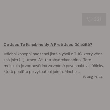
321
Co Jsou To Kanabinoidy A Proč Jsou Důležité?
Všichni konopní nadšenci jistě slyšeli o THC, který věda
zná jako (–)-trans-Δ⁹-tetrahydrokanabinol. Tato
molekula je zodpovědná za známé psychoaktivní účinky,
které pocítíte po vykouření jointa. Mnoho ...
15 Aug 2024