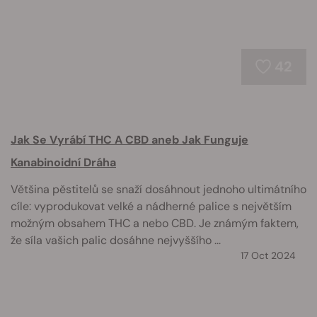
42
Jak Se Vyrábí THC A CBD aneb Jak Funguje
Kanabinoidní Dráha
Většina pěstitelů se snaží dosáhnout jednoho ultimátního
cíle: vyprodukovat velké a nádherné palice s největším
možným obsahem THC a nebo CBD. Je známým faktem,
že síla vašich palic dosáhne nejvyššího ...
17 Oct 2024