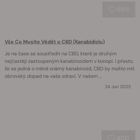
695
Vše Co Musíte Vědět o CBD (Kanabidiolu)
Je na čase se soustředit na CBD, které je druhým
nejčastěji zastoupeným kanabinoidem v konopí. I přesto,
že se jedná o méně známý kanabinoid, CBD by mohlo mít
obrovský dopad na vaše zdraví. V našem ...
24 Jun 2023
400