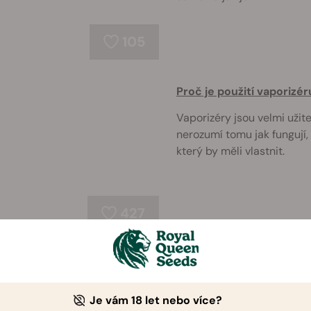
105
Proč je použití vaporizér
Vaporizéry jsou velmi uži
nerozumí tomu jak fungují,
který by měli vlastnit.
427
Je vám 18 let nebo více?