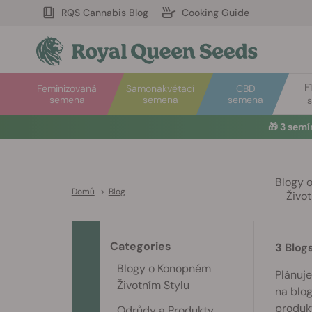
RQS Cannabis Blog
Cooking Guide
F
Feminizovaná
Samonakvétací
CBD
semena
semena
semena
🎁
3 sem
Blogy 
Domů
>
Blog
Život
Categories
3 Blog
Blogy o Konopném
Plánuje
Životním Stylu
na blog
produkt
Odrůdy a Produkty