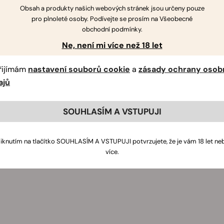
Obsah a produkty našich webových stránek jsou určeny pouze
pro plnoleté osoby. Podívejte se prosím na Všeobecné
obchodní podmínky.
Ne, není mi více než 18 let
řijímám
nastavení souborů cookie
a
zásady ochrany osob
ajů
SOUHLASÍM A VSTUPUJI
liknutím na tlačítko SOUHLASÍM A VSTUPUJI potvrzujete, že je vám 18 let ne
více.