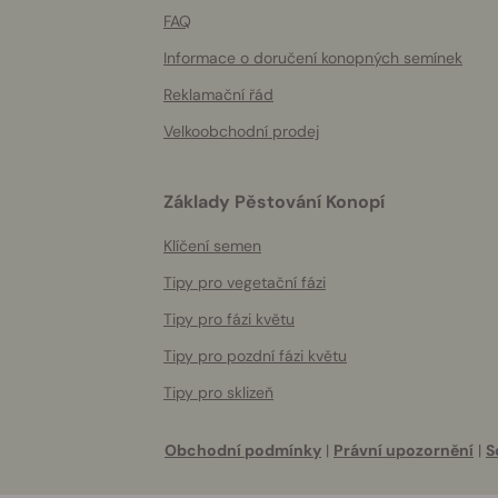
FAQ
Informace o doručení konopných semínek
Reklamační řád
Velkoobchodní prodej
Základy Pěstování Konopí
Klíčení semen
Tipy pro vegetační fázi
Tipy pro fázi květu
Tipy pro pozdní fázi květu
Tipy pro sklizeň
Obchodní podmínky
|
Právní upozornění
|
S