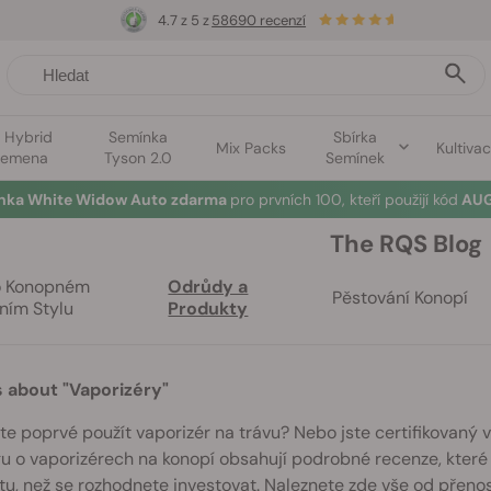
4.7 z 5 z
58690 recenzí
1 Hybrid
Semínka
Sbírka
Mix Packs
Kultiva
semena
Tyson 2.0
Semínek
ínka White Widow Auto zdarma
pro prvních 100, kteří použijí kód
AUG
The RQS Blog
o Konopném
Odrůdy a
Pěstování Konopí
ním Stylu
Produkty
s about "Vaporizéry"
te poprvé použít vaporizér na trávu? Nebo jste certifikovaný
u o vaporizérech na konopí obsahují podrobné recenze, kter
u, než se rozhodnete investovat. Naleznete zde vše od přeno