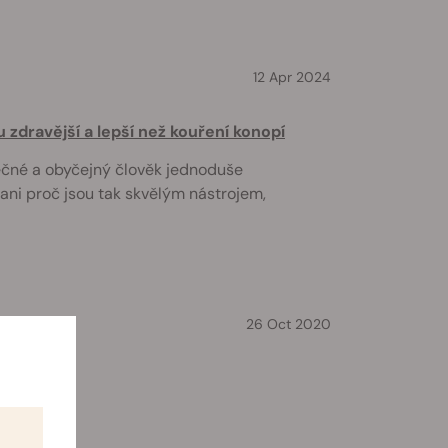
12 Apr 2024
u zdravější a lepší než kouření konopí
tečné a obyčejný člověk jednoduše
 ani proč jsou tak skvělým nástrojem,
26 Oct 2020