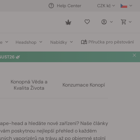
CZK kč
Help Center
Saved
items
Příručka pro pěstování
ce
Headshop
Nabídky
UST26 🌿
Konopná Věda a
Konzumace Konopí
Kvalita Života
 vape-head a hledáte nové zařízení? Naše články
é vám poskytnou nejlepší přehled o každém
sných vaporizérů na trávu až po objemné stolní