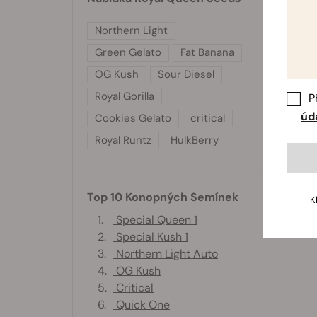
Northern Light
Green Gelato
Fat Banana
OG Kush
Sour Diesel
Royal Gorilla
P
úd
Cookies Gelato
critical
Royal Runtz
HulkBerry
Top 10 Konopných Semínek
K
1.
Special Queen 1
2.
Special Kush 1
3.
Northern Light Auto
4.
OG Kush
5.
Critical
6.
Quick One