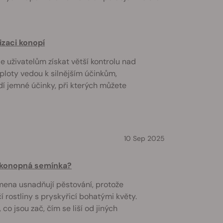
izaci konopí
 uživatelům získat větší kontrolu nad
eploty vedou k silnějším účinkům,
dí jemné účinky, při kterých můžete
10 Sep 2025
á konopná semínka?
ena usnadňují pěstování, protože
í rostliny s pryskyřicí bohatými květy.
co jsou zač, čím se liší od jiných