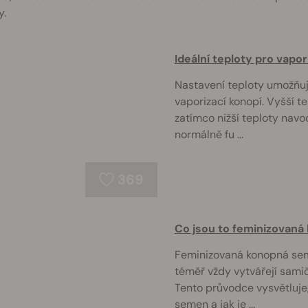
y.
Ideální teploty pro vapor
Nastavení teploty umožňuje
vaporizací konopí. Vyšší t
zatímco nižší teploty navo
normálně fu ...
369
Co jsou to feminizovan
Feminizovaná konopná sem
téměř vždy vytvářejí samič
Tento průvodce vysvětluje, 
semen a jak je ...