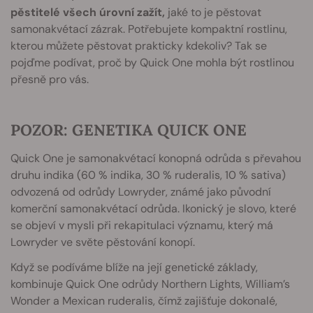
pěstitelé všech úrovní zažít,
jaké to je pěstovat
samonakvétací zázrak. Potřebujete kompaktní rostlinu,
kterou můžete pěstovat prakticky kdekoliv? Tak se
pojďme podívat, proč by Quick One mohla být rostlinou
přesně pro vás.
POZOR: GENETIKA QUICK ONE
Quick One je samonakvétací konopná odrůda s převahou
druhu indika (60 % indika, 30 % ruderalis, 10 % sativa)
odvozená od odrůdy Lowryder, známé jako původní
komerční samonakvétací odrůda. Ikonický je slovo, které
se objeví v mysli při rekapitulaci významu, který má
Lowryder ve světe pěstování konopí.
Když se podíváme blíže na její genetické základy,
kombinuje Quick One odrůdy Northern Lights, William’s
Wonder a Mexican ruderalis, čímž zajišťuje dokonalé,