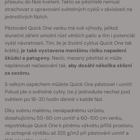
přesunu do fáze kvetení. Takto se pěstitelé nemusí
strachovat o upravování světelných cyklů v závislosti na
jednotlivých fázích.
Pěstování Quick One venku má své výhody, jelikož
sluneční záření umožní růst větších palic a tím i potenciál
vyšší návratnosti. Tím, že je životní cyklus Quick One tak
krátký,
je také vystavena menšímu riziku napadení
škůdci a patogeny.
Navíc, mazaný pěstitel si může
naplánovat načasování tak,
aby dosáhl několika sklizní
za sezónu.
S velkým úspěchem můžete Quick One pěstovat i uvnitř.
Pokud jde o světelné cykly, lze ji jednoduše nechat pod
světlem po 18-20 hodin denně v každé fázi.
Díky svému malému, nenápadnému vzrůstu,
dosahujícímu 50-60 cm uvnitř a 60-100 cm venku,
nepotřebuje Quick One k plnému výkvětu příliš prostoru.
Je schopná výtěžku až 325 g/m2 při pěstování uvnitř a