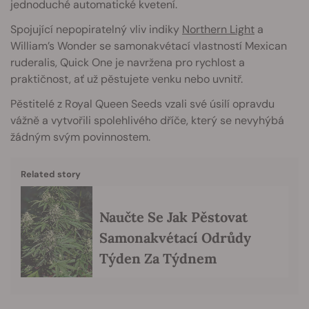
jednoduché automatické kvetení.
Spojující nepopiratelný vliv indiky
Northern Light
a
William’s Wonder se samonakvétací vlastností Mexican
ruderalis, Quick One je navržena pro rychlost a
praktičnost, ať už pěstujete venku nebo uvnitř.
Pěstitelé z Royal Queen Seeds vzali své úsilí opravdu
vážně a vytvořili spolehlivého dříče, který se nevyhýbá
žádným svým povinnostem.
Related story
Naučte Se Jak Pěstovat
Samonakvétací Odrůdy
Týden Za Týdnem