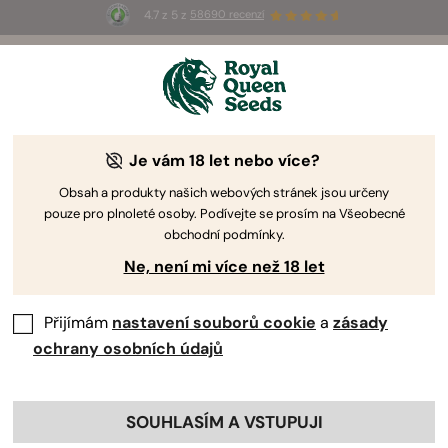
4.7 z 5 z
58690 recenzí
🎁
3 semínka White Widow Auto
ZDARMA pro
prvních 100, kteří použijí kód
AUGUST26 🌿
Je vám 18 let nebo více?
The RQS Blog
Obsah a produkty našich webových stránek jsou určeny
pouze pro plnoleté osoby. Podívejte se prosím na Všeobecné
Blogy o Konopném Životním Stylu
Odrůdy a Pro
obchodní podmínky.
Ne, není mi více než 18 let
Přijímám
nastavení souborů cookie
a
zásady
ochrany osobních údajů
SOUHLASÍM A VSTUPUJI