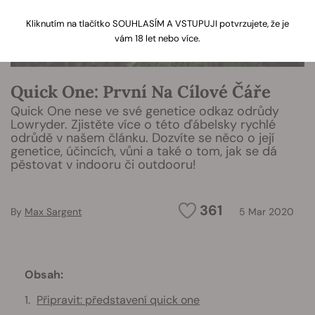
Kliknutím na tlačítko SOUHLASÍM A VSTUPUJI potvrzujete, že je
vám 18 let nebo více.
Quick One: První Na Cílové Čáře
Quick One nese ve své genetice odkaz odrůdy
Lowryder. Zjistěte více o této ďábelsky rychlé
odrůdě v našem článku. Dozvíte se něco o její
genetice, účincích, vůni a také o tom, jak se dá
pěstovat v indooru či outdooru!
361
By
Max Sargent
5 Mar 2020
Obsah:
Připravit: představení quick one