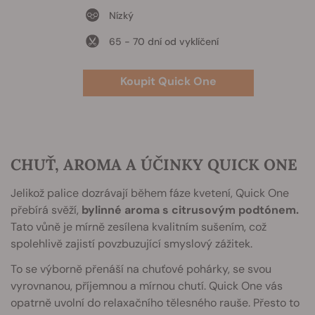
Nízký
65 - 70 dní od vyklíčení
Koupit Quick One
CHUŤ, AROMA A ÚČINKY QUICK ONE
Jelikož palice dozrávají během fáze kvetení, Quick One
přebírá svěží,
bylinné aroma s citrusovým podtónem.
Tato vůně je mírně zesílena kvalitním sušením, což
spolehlivě zajistí povzbuzující smyslový zážitek.
To se výborně přenáší na chuťové pohárky, se svou
vyrovnanou, příjemnou a mírnou chutí. Quick One vás
opatrně uvolní do relaxačního tělesného rauše. Přesto to