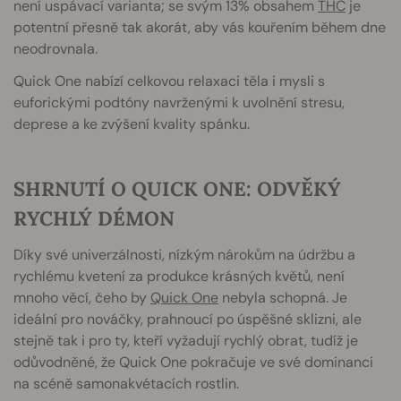
není uspávací varianta; se svým 13% obsahem
THC
je
potentní přesně tak akorát, aby vás kouřením během dne
neodrovnala.
Quick One nabízí celkovou relaxaci těla i mysli s
euforickými podtóny navrženými k uvolnění stresu,
deprese a ke zvýšení kvality spánku.
SHRNUTÍ O QUICK ONE: ODVĚKÝ
RYCHLÝ DÉMON
Díky své univerzálnosti, nízkým nárokům na údržbu a
rychlému kvetení za produkce krásných květů, není
mnoho věcí, čeho by
Quick One
nebyla schopná. Je
ideální pro nováčky, prahnoucí po úspěšné sklizni, ale
stejně tak i pro ty, kteří vyžadují rychlý obrat, tudíž je
odůvodněné, že Quick One pokračuje ve své dominanci
na scéně samonakvétacích rostlin.