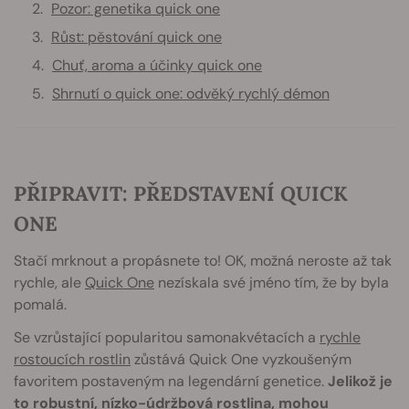
Pozor: genetika quick one
Růst: pěstování quick one
Chuť, aroma a účinky quick one
Shrnutí o quick one: odvěký rychlý démon
PŘIPRAVIT: PŘEDSTAVENÍ QUICK
ONE
Stačí mrknout a propásnete to! OK, možná neroste až tak
rychle, ale
Quick One
nezískala své jméno tím, že by byla
pomalá.
Se vzrůstající popularitou samonakvétacích a
rychle
rostoucích rostlin
zůstává Quick One vyzkoušeným
favoritem postaveným na legendární genetice.
Jelikož je
to robustní, nízko-údržbová rostlina, mohou