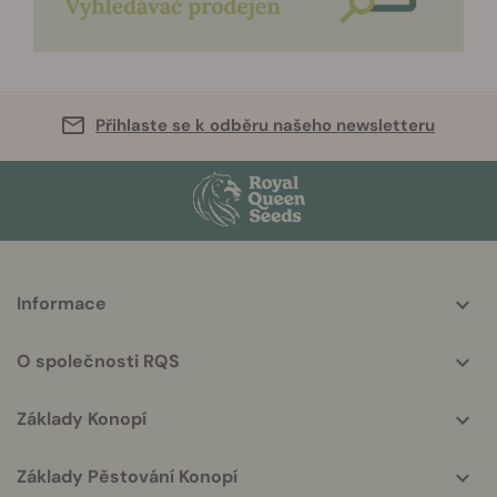
Přihlaste se k odběru našeho newsletteru
More
Informace
helpful
info
O společnosti RQS
Základy Konopí
Základy Pěstování Konopí