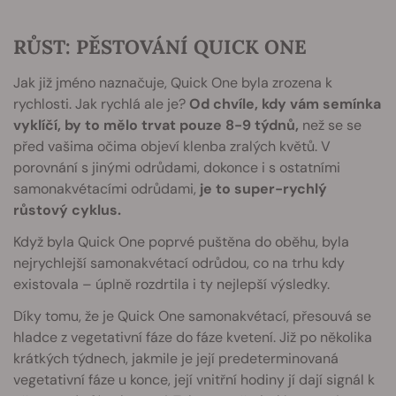
RŮST: PĚSTOVÁNÍ QUICK ONE
Jak již jméno naznačuje, Quick One byla zrozena k
rychlosti. Jak rychlá ale je?
Od chvíle, kdy vám semínka
vyklíčí, by to mělo trvat pouze 8-9 týdnů,
než se se
před vašima očima objeví klenba zralých květů. V
porovnání s jinými odrůdami, dokonce i s ostatními
samonakvétacími odrůdami,
je to super-rychlý
růstový cyklus.
Když byla Quick One poprvé puštěna do oběhu, byla
nejrychlejší samonakvétací odrůdou, co na trhu kdy
existovala – úplně rozdrtila i ty nejlepší výsledky.
Díky tomu, že je Quick One samonakvétací, přesouvá se
hladce z vegetativní fáze do fáze kvetení. Již po několika
krátkých týdnech, jakmile je její predeterminovaná
vegetativní fáze u konce, její vnitřní hodiny jí dají signál k