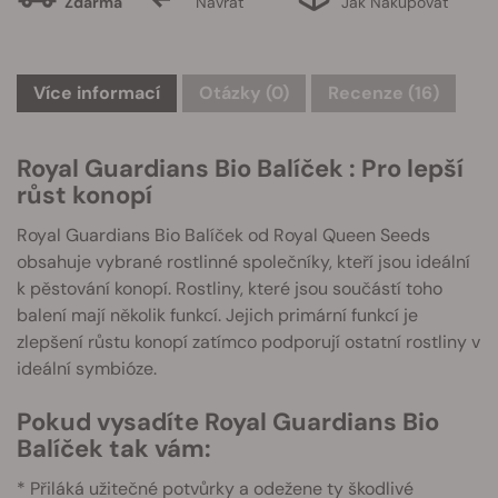
Zdarma
Návrat
Jak Nakupovat
Více informací
Otázky
(0)
Recenze (16)
Royal Guardians Bio Balíček : Pro lepší
růst konopí
Royal Guardians Bio Balíček od Royal Queen Seeds
obsahuje vybrané rostlinné společníky, kteří jsou ideální
k pěstování konopí. Rostliny, které jsou součástí toho
balení mají několik funkcí. Jejich primární funkcí je
zlepšení růstu konopí zatímco podporují ostatní rostliny v
ideální symbióze.
Pokud vysadíte Royal Guardians Bio
Balíček tak vám:
* Přiláká užitečné potvůrky a odežene ty škodlivé