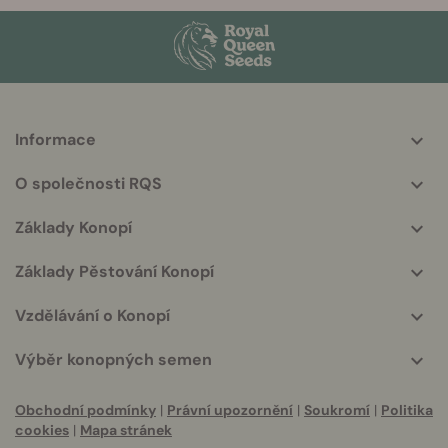
Informace
More
helpful
O společnosti RQS
info
Základy Konopí
Základy Pěstování Konopí
Vzdělávání o Konopí
Výběr konopných semen
Obchodní podmínky
|
Právní upozornění
|
Soukromí
|
Politika
cookies
|
Mapa stránek