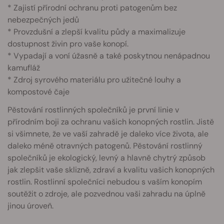
* Zajistí přírodní ochranu proti patogenům bez
nebezpečných jedů
* Provzdušní a zlepší kvalitu půdy a maximalizuje
dostupnost živin pro vaše konopí.
* Vypadají a voní úžasně a také poskytnou nenápadnou
kamufláž
* Zdroj syrového materiálu pro užitečné louhy a
kompostové čaje
Pěstování rostlinných společníků je první linie v
přírodním boji za ochranu vašich konopných rostlin. Jistě
si všimnete, že ve vaší zahradě je daleko více života, ale
daleko méně otravných patogenů. Pěstování rostlinný
společníků je ekologický, levný a hlavně chytrý způsob
jak zlepšit vaše sklizně, zdraví a kvalitu vašich konopných
rostlin. Rostlinní společníci nebudou s vaším konopím
soutěžit o zdroje, ale pozvednou vaši zahradu na úplně
jinou úroveň.