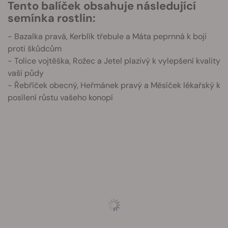
Tento balíček obsahuje následující
semínka rostlin:
- Bazalka pravá, Kerblík třebule a Máta peprnná k boji
proti škůdcům
- Tolice vojtěška, Rožec a Jetel plazivý k vylepšení kvality
vaší půdy
- Řebříček obecný, Heřmánek pravý a Měsíček lékařský k
posílení růstu vašeho konopí