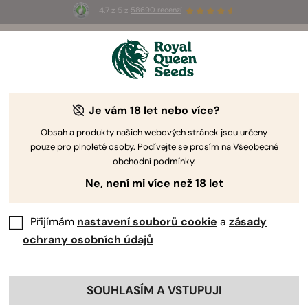
4.7 z 5 z
58690 recenzí
🎁
3 semínka White Widow Auto
ZDARMA pro
prvních 100, kteří použijí kód
AUGUST26 🌿
Je vám 18 let nebo více?
Obsah a produkty našich webových stránek jsou určeny
pouze pro plnoleté osoby. Podívejte se prosím na Všeobecné
obchodní podmínky.
Ne, není mi více než 18 let
Přijímám
nastavení souborů cookie
a
zásady
ochrany osobních údajů
SOUHLASÍM A VSTUPUJI