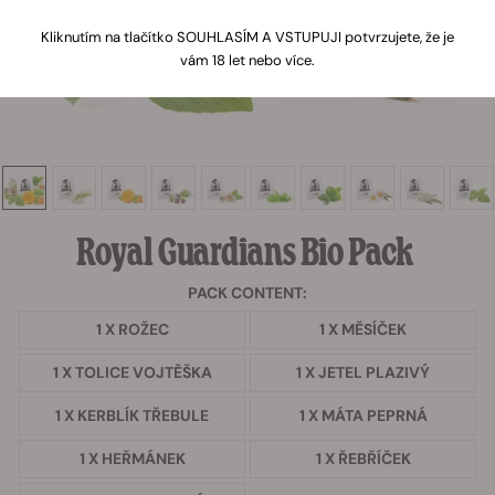
Kliknutím na tlačítko SOUHLASÍM A VSTUPUJI potvrzujete, že je
vám 18 let nebo více.
Royal Guardians Bio Pack
PACK CONTENT:
1 X ROŽEC
1 X MĚSÍČEK
1 X TOLICE VOJTĚŠKA
1 X JETEL PLAZIVÝ
1 X KERBLÍK TŘEBULE
1 X MÁTA PEPRNÁ
1 X HEŘMÁNEK
1 X ŘEBŘÍČEK