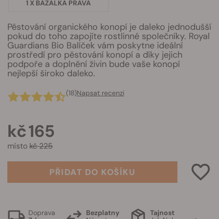
1 X BAZALKA PRAVÁ
Pěstování organického konopí je daleko jednodušší
pokud do toho zapojíte rostlinné společníky. Royal
Guardians Bio Balíček vám poskytne ideální
prostředí pro pěstování konopí a díky jejich
podpoře a doplnění živin bude vaše konopí
nejlepší široko daleko.
(18)
Napsat recenzi
kč 165
místo
kč 225
PŘIDAT DO KOŠÍKU
Doprava
Bezplatny
Tajnost