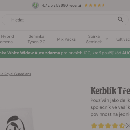
4.7 z 5 z
58690 recenzí
1 Hybrid
Semínka
Sbírka
Mix Packs
Kultiva
semena
Tyson 2.0
Semínek
ínka White Widow Auto zdarma
pro prvních 100, kteří použijí kód
AUG
ule Royal Guardians
Kerblík Tř
Používán jako delik
společník ve vaší 
povinnost na jedni
(3