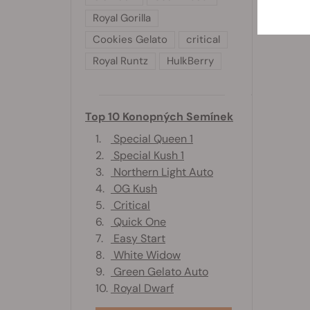
Royal Gorilla
Cookies Gelato
critical
Royal Runtz
HulkBerry
Top 10 Konopných Semínek
1.
Special Queen 1
2.
Special Kush 1
3.
Northern Light Auto
4.
OG Kush
5.
Critical
6.
Quick One
7.
Easy Start
8.
White Widow
9.
Green Gelato Auto
10.
Royal Dwarf