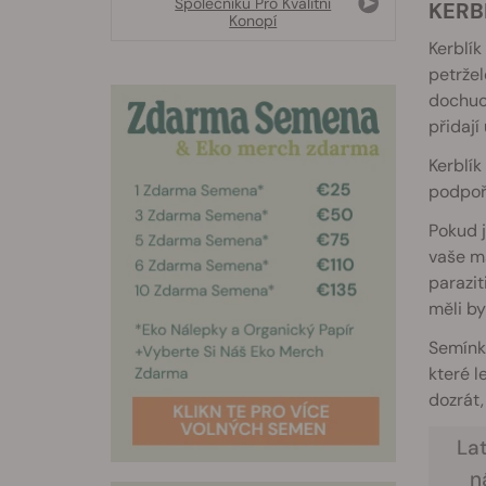
Společníků Pro Kvalitní
KERB
Konopí
Kerblík
petržel
dochuco
přidají
Kerblík
podpoři
Pokud 
vaše m
parazit
měli by
Semínk
které l
dozrát,
La
n