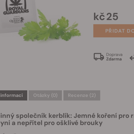
kč 25
PŘIDAT D
Doprava
Zdarma
 informací
Otázky
(0)
Recenze (2)
linný společník kerblík: Jemné koření pro
yni a nepřítel pro ošklivé brouky