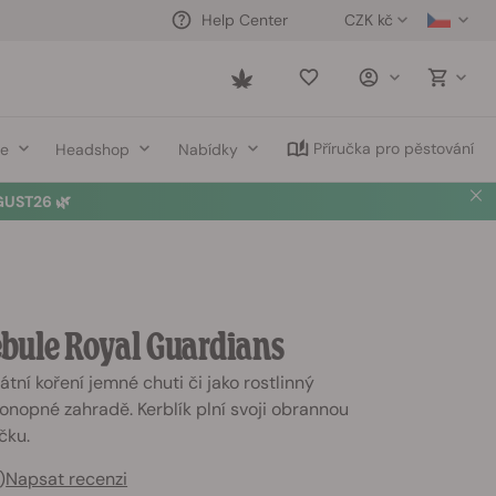
CZK kč
Help Center
Saved
items
Příručka pro pěstování
ce
Headshop
Nabídky
UST26 🌿
ebule Royal Guardians
átní koření jemné chuti či jako rostlinný
konopné zahradě. Kerblík plní svoji obrannou
čku.
)
Napsat recenzi