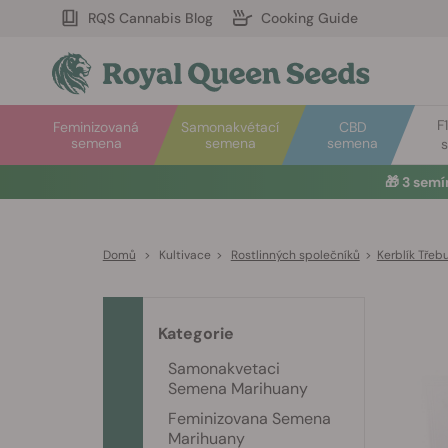
RQS Cannabis Blog
Cooking Guide
F
Feminizovaná
Samonakvétací
CBD
semena
semena
semena
🎁
3 sem
Domů
>
Kultivace
>
Rostlinných společníků
>
Kerblík Třeb
Kategorie
Samonakvetaci
Semena Marihuany
Feminizovana Semena
Marihuany