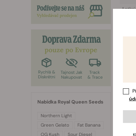
Anthri
cerefo
Prefer
7,0. Mů
mezi 5
P
úd
Nabídka Royal Queen Seeds
Northern Light
Green Gelato
Fat Banana
OG Kush
Sour Diesel
K