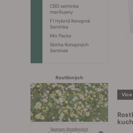
CBD seminka
marihuany
F1 Hybrid Konopná
Semínka
Mix Packs
Sbírka Konopných
Semínek
Rostlinných
Více
Rost
kuch
Seznam Rostlinných