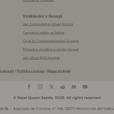
Udržitelné Freebies
Vzdělávání o Konopí
Jak Zodpovědně Užívat Konopí
Cannabis Indika vs Sativa
Co je to Endokanabinoidní Systém
Průvodce chutěmi a účinky konopí
Jak užívat RQS Hnojiva
oukromí
|
Politika cookies
|
Mapa stránek
© Royal Queen Seeds, 2026. All rights reserved
in SL
- Apartado de Correos nº 146, 08170 Montornès del Vallès