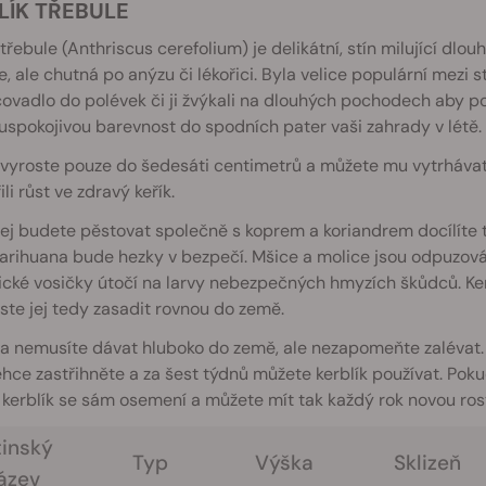
LÍK TŘEBULE
 třebule (Anthriscus cerefolium) je delikátní, stín milující dlou
e, ale chutná po anýzu či lékořici. Byla velice populární mezi s
vadlo do polévek či ji žvýkali na dlouhých pochodech aby potl
 uspokojivou barevnost do spodních pater vaši zahrady v létě.
 vyroste pouze do šedesáti centimetrů a můžete mu vytrhávat 
li růst ve zdravý keřík.
jej budete pěstovat společně s koprem a koriandrem docílíte
arihuana bude hezky v bezpečí. Mšice a molice jsou odpuzová
ické vosičky útočí na larvy nebezpečných hmyzích škůdců. Ker
ste jej tedy zasadit rovnou do země.
a nemusíte dávat hluboko do země, ale nezapomeňte zalévat
ehce zastřihněte a za šest týdnů můžete kerblík používat. Pok
 kerblík se sám osemení a můžete mít tak každý rok novou rost
tinský
Typ
Výška
Sklizeň
ázev