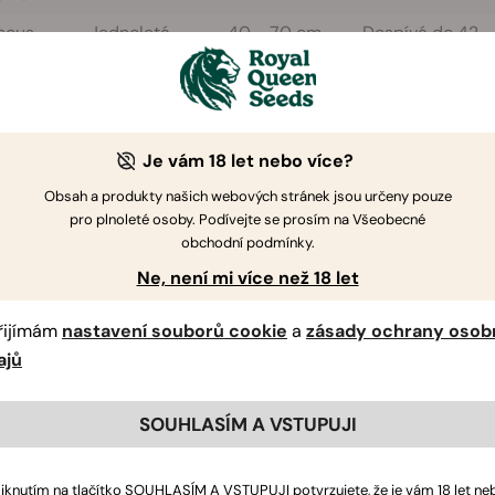
scus
Jednoletá
40 - 70 cm
Dospívá do 42 -
lium
bylina.
56 dní / květen-
Říjen
Je vám 18 let nebo více?
Obsah a produkty našich webových stránek jsou určeny pouze
pH
Půda
Klíčení
Řádkován
pro plnoleté osoby. Podívejte se prosím na Všeobecné
obchodní podmínky.
uje 5,5 až
Má ráda
7 - 14 dní / 13°C, k
25 - 30 cm 
že růst i
bohatou půdu
naklíčení
sebe..
Ne, není mi více než 18 let
,0 a 8,2.
se spoustou
potřebuje světlo.
kompostu.
řijímám
nastavení souborů cookie
a
zásady ochrany osob
ajů
SOUHLASÍM A VSTUPUJI
liknutím na tlačítko SOUHLASÍM A VSTUPUJI potvrzujete, že je vám 18 let ne