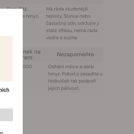
Kamufláž,
Má ráda studenější
repeluje hmyz.
teploty, Slunce nebo
částečný stín, udržujte ji
stále vlhkou, nemá ráda
vedra a sucha.
Semínek na
í
Nezapomeňte
gram
od
400 až 500
Odhání mšice a další
hmyz. Pokud ji zasadíte u
ředkviček tak podpoří
jejich pálivost.
ních
bo