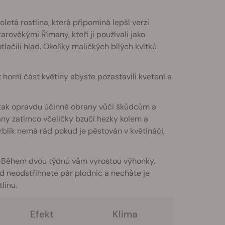
holetá rostlina, která připomíná lepší verzi
tarověkými Římany, kteří ji používali jako
ačili hlad. Okolíky maličkých bílých kvítků
horní část květiny abyste pozastavili kvetení a
 tak opravdu účinné obrany vůči škůdcům a
ny zatímco včeličky bzučí hezky kolem a
blík nemá rád pokud je pěstován v květináči,
. Během dvou týdnů vám vyrostou výhonky,
ud neodstřihnete pár plodnic a necháte je
linu.
Efekt
Klima