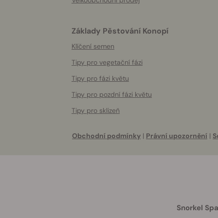
Velkoobchodní prodej
Základy Pěstování Konopí
Klíčení semen
Tipy pro vegetační fázi
Tipy pro fázi květu
Tipy pro pozdní fázi květu
Tipy pro sklizeň
Obchodní podmínky
|
Právní upozornění
|
S
Snorkel Spa