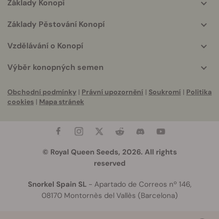
Základy Konopí
Základy Pěstování Konopí
Vzdělávání o Konopí
Výběr konopných semen
Obchodní podmínky
|
Právní upozornění
|
Soukromí
|
Politika
cookies
|
Mapa stránek
© Royal Queen Seeds, 2026. All rights
reserved
Snorkel Spain SL
- Apartado de Correos nº 146,
08170 Montornès del Vallès (Barcelona)