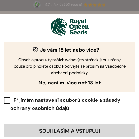
4.7 z 5 z
58653 recenzí
☀️
Summer Sales
: Až 50% slevy
na vybrané produkty! ⏤
Koupit teď
🛍️
Je vám 18 let nebo více?
-40%
Obsah a produkty našich webových stránek jsou určeny
pouze pro plnoleté osoby. Podívejte se prosím na Všeobecné
obchodní podmínky.
Ne, není mi více než 18 let
Přijímám
nastavení souborů cookie
a
zásady
ochrany osobních údajů
SOUHLASÍM A VSTUPUJI