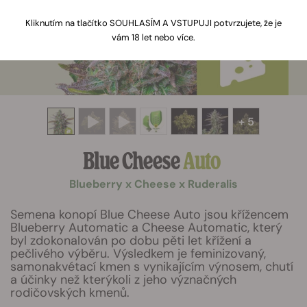
Kliknutím na tlačítko SOUHLASÍM A VSTUPUJI potvrzujete, že je
vám 18 let nebo více.
+ 5
Blue Cheese
Auto
Blueberry x Cheese x Ruderalis
Semena konopí Blue Cheese Auto jsou křížencem
Blueberry Automatic a Cheese Automatic, který
byl zdokonalován po dobu pěti let křížení a
pečlivého výběru. Výsledkem je feminizovaný,
samonakvétací kmen s vynikajícím výnosem, chutí
a účinky než kterýkoli z jeho význačných
rodičovských kmenů.