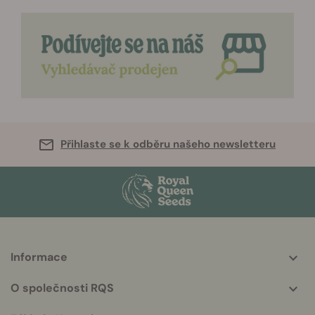
Přihlaste se k odběru našeho newsletteru
Informace
More
helpful
O společnosti RQS
info