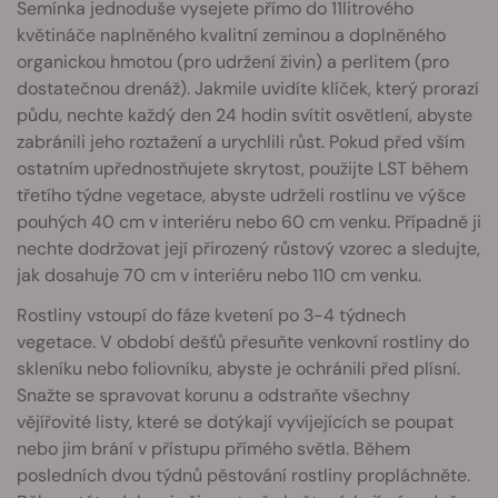
Semínka jednoduše vysejete přímo do 11litrového
květináče naplněného kvalitní zeminou a doplněného
organickou hmotou (pro udržení živin) a perlitem (pro
dostatečnou drenáž). Jakmile uvidíte klíček, který prorazí
půdu, nechte každý den 24 hodin svítit osvětlení, abyste
zabránili jeho roztažení a urychlili růst. Pokud před vším
ostatním upřednostňujete skrytost, použijte LST během
třetího týdne vegetace, abyste udrželi rostlinu ve výšce
pouhých 40 cm v interiéru nebo 60 cm venku. Případně ji
nechte dodržovat její přirozený růstový vzorec a sledujte,
jak dosahuje 70 cm v interiéru nebo 110 cm venku.
Rostliny vstoupí do fáze kvetení po 3-4 týdnech
vegetace. V období dešťů přesuňte venkovní rostliny do
skleníku nebo foliovníku, abyste je ochránili před plísní.
Snažte se spravovat korunu a odstraňte všechny
vějířovité listy, které se dotýkají vyvíjejících se poupat
nebo jim brání v přístupu přímého světla. Během
posledních dvou týdnů pěstování rostliny propláchněte.