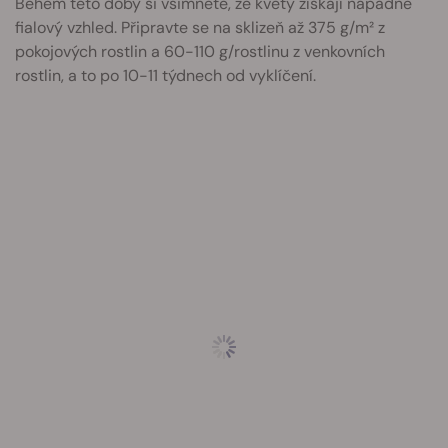
Během této doby si všimnete, že květy získají nápadně
fialový vzhled. Připravte se na sklizeň až 375 g/m² z
pokojových rostlin a 60-110 g/rostlinu z venkovních
rostlin, a to po 10-11 týdnech od vyklíčení.