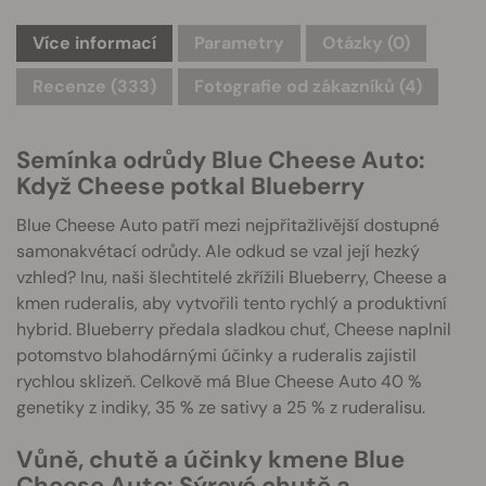
Více informací
Parametry
Otázky
(0)
Recenze (333)
Fotografie od zákazníků (4)
Semínka odrůdy Blue Cheese Auto:
Když Cheese potkal Blueberry
Blue Cheese Auto patří mezi nejpřitažlivější dostupné
samonakvétací odrůdy. Ale odkud se vzal její hezký
vzhled? Inu, naši šlechtitelé zkřížili Blueberry, Cheese a
kmen ruderalis, aby vytvořili tento rychlý a produktivní
hybrid. Blueberry předala sladkou chuť, Cheese naplnil
potomstvo blahodárnými účinky a ruderalis zajistil
rychlou sklizeň. Celkově má Blue Cheese Auto 40 %
genetiky z indiky, 35 % ze sativy a 25 % z ruderalisu.
Vůně, chutě a účinky kmene Blue
Cheese Auto: Sýrové chutě a