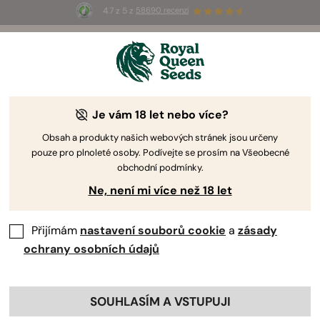
4.7 z 5 z
58690 recenzí
🎁
3 semínka White Widow Auto
ZDARMA pro
prvních 100, kteří použijí kód
AUGUST26 🌿
Je vám 18 let nebo více?
Obsah a produkty našich webových stránek jsou určeny
pouze pro plnoleté osoby. Podívejte se prosím na Všeobecné
obchodní podmínky.
Ne, není mi více než 18 let
Přijímám
nastavení souborů cookie
a
zásady
ochrany osobních údajů
SOUHLASÍM A VSTUPUJI