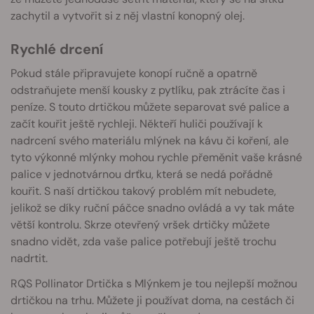
zachytil a vytvořit si z něj vlastní konopný olej.
Rychlé drcení
Pokud stále připravujete konopí ručně a opatrně
odstraňujete menší kousky z pytlíku, pak ztrácíte čas i
peníze. S touto drtičkou můžete separovat své palice a
začít kouřit ještě rychleji. Někteří huliči používají k
nadrcení svého materiálu mlýnek na kávu či koření, ale
tyto výkonné mlýnky mohou rychle přeměnit vaše krásné
palice v jednotvárnou drťku, která se nedá pořádně
kouřit. S naší drtičkou takový problém mít nebudete,
jelikož se díky ruční páčce snadno ovládá a vy tak máte
větší kontrolu. Skrze otevřený vršek drtičky můžete
snadno vidět, zda vaše palice potřebují ještě trochu
nadrtit.
RQS Pollinator Drtička s Mlýnkem je tou nejlepší možnou
drtičkou na trhu. Můžete ji používat doma, na cestách či