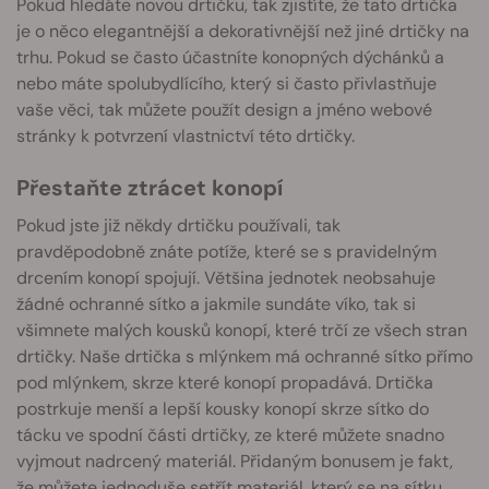
Pokud hledáte novou drtičku, tak zjistíte, že tato drtička
je o něco elegantnější a dekorativnější než jiné drtičky na
trhu. Pokud se často účastníte konopných dýchánků a
nebo máte spolubydlícího, který si často přivlastňuje
vaše věci, tak můžete použít design a jméno webové
stránky k potvrzení vlastnictví této drtičky.
Přestaňte ztrácet konopí
Pokud jste již někdy drtičku používali, tak
pravděpodobně znáte potíže, které se s pravidelným
drcením konopí spojují. Většina jednotek neobsahuje
žádné ochranné sítko a jakmile sundáte víko, tak si
všimnete malých kousků konopí, které trčí ze všech stran
drtičky. Naše drtička s mlýnkem má ochranné sítko přímo
pod mlýnkem, skrze které konopí propadává. Drtička
postrkuje menší a lepší kousky konopí skrze sítko do
tácku ve spodní části drtičky, ze které můžete snadno
vyjmout nadrcený materiál. Přidaným bonusem je fakt,
že můžete jednoduše setřít materiál, který se na sítku