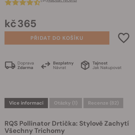
(91)
Napsat recenzi
kč 365
PŘIDAT DO KOŠÍKU
Doprava
Bezplatny
Tajnost
Zdarma
Návrat
Jak Nakupovat
Více informací
Otázky
(1)
Recenze (82)
RQS Pollinator Drtička: Stylově Zachytí
Všechny Trichomy