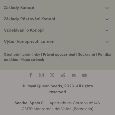
Základy Konopí
Základy Pěstování Konopí
Vzdělávání o Konopí
Výběr konopných semen
Obchodní podmínky
|
Právní upozornění
|
Soukromí
|
Politika
cookies
|
Mapa stránek
© Royal Queen Seeds, 2026. All rights
reserved
Snorkel Spain SL
- Apartado de Correos nº 146,
08170 Montornès del Vallès (Barcelona)