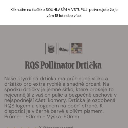
Kliknutím na tlačítko SOUHLASÍM A VSTUPUJI potvrzujete, že je
vám 18 let nebo více.
RQS Pollinator Drtička
Naše čtyřdílná drtička má průhledné víčko a
držátko pro extra rychlé a snadné drcení. Na
spodku drtičky je jemné sítko, které proseje to
nejcennější z vašich palic a bezpečné uschová v
nejspodnější části komory. Drtička je ozdobená
RQS logem a sloganem na boční straně. K
dispozici je v černé barvě s bílým písmem.
Průměr: 60mm - Výška: 60mm