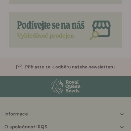
Přihlaste se k odběru našeho newsletteru
Informace
More
helpful
O společnosti RQS
info