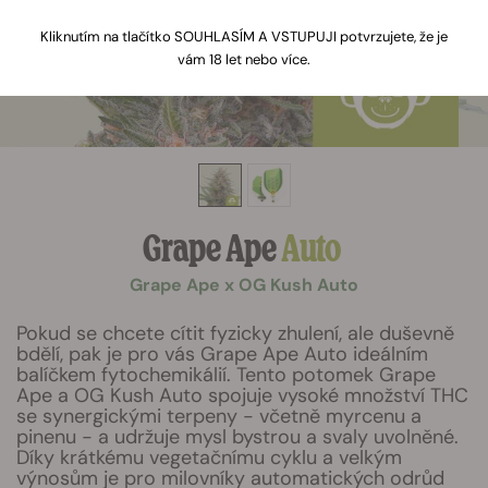
Kliknutím na tlačítko SOUHLASÍM A VSTUPUJI potvrzujete, že je
vám 18 let nebo více.
Grape Ape
Auto
Grape Ape x OG Kush Auto
Pokud se chcete cítit fyzicky zhulení, ale duševně
bdělí, pak je pro vás Grape Ape Auto ideálním
balíčkem fytochemikálií. Tento potomek Grape
Ape a OG Kush Auto spojuje vysoké množství THC
se synergickými terpeny - včetně myrcenu a
pinenu - a udržuje mysl bystrou a svaly uvolněné.
Díky krátkému vegetačnímu cyklu a velkým
výnosům je pro milovníky automatických odrůd