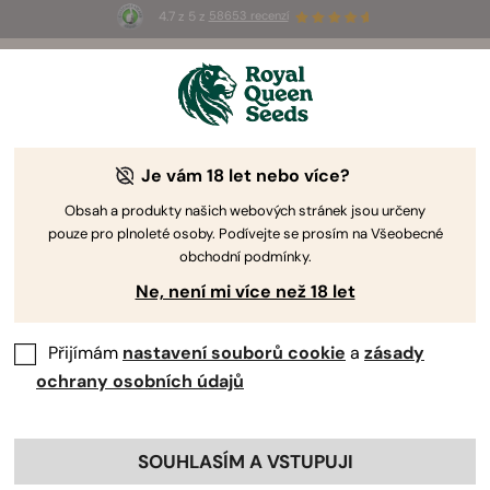
4.7 z 5 z
58653 recenzí
☀️
Summer Sales
: Až 50% slevy
na vybrané produkty! ⏤
Koupit teď
🛍️
Je vám 18 let nebo více?
-30%
Obsah a produkty našich webových stránek jsou určeny
pouze pro plnoleté osoby. Podívejte se prosím na Všeobecné
obchodní podmínky.
Ne, není mi více než 18 let
Přijímám
nastavení souborů cookie
a
zásady
ochrany osobních údajů
SOUHLASÍM A VSTUPUJI