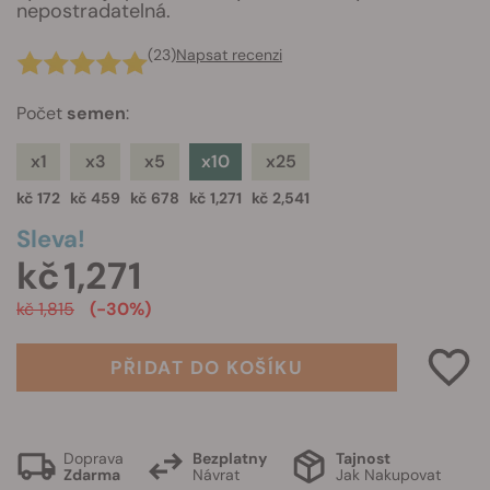
nepostradatelná.
(23)
Napsat recenzi
Počet
semen
:
x1
x3
x5
x10
x25
kč 172
kč 459
kč 678
kč 1,271
kč 2,541
Sleva!
kč 1,271
kč 1,815
(-30%)
PŘIDAT DO KOŠÍKU
Doprava
Bezplatny
Tajnost
Zdarma
Návrat
Jak Nakupovat