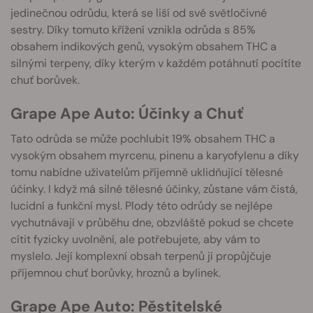
jedinečnou odrůdu, která se liší od své světločivné
sestry. Díky tomuto křížení vznikla odrůda s 85%
obsahem indikových genů, vysokým obsahem THC a
silnými terpeny, díky kterým v každém potáhnutí pocítíte
chuť borůvek.
Grape Ape Auto: Účinky a Chuť
Tato odrůda se může pochlubit 19% obsahem THC a
vysokým obsahem myrcenu, pinenu a karyofylenu a díky
tomu nabídne uživatelům příjemně uklidňující tělesné
účinky. I když má silné tělesné účinky, zůstane vám čistá,
lucidní a funkční mysl. Plody této odrůdy se nejlépe
vychutnávají v průběhu dne, obzvláště pokud se chcete
cítit fyzicky uvolnění, ale potřebujete, aby vám to
myslelo. Její komplexní obsah terpenů jí propůjčuje
příjemnou chuť borůvky, hroznů a bylinek.
Grape Ape Auto: Pěstitelské