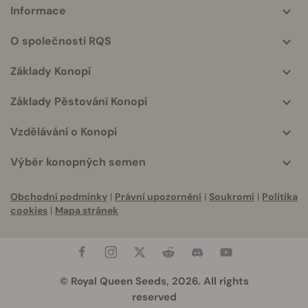
Informace
More
helpful
O společnosti RQS
info
Základy Konopí
Základy Pěstování Konopí
Vzdělávání o Konopí
Výběr konopných semen
Obchodní podmínky
|
Právní upozornění
|
Soukromí
|
Politika
cookies
|
Mapa stránek
© Royal Queen Seeds, 2026. All rights
reserved