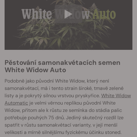
Pěstování samonakvétacích semen
White Widow Auto
Podobně jako původní White Widow, který není
samonakvétací, má i tento strain široké, tmavě zelené
listy a je pokrytý silnou vrstvou pryskyřice.
White Widow
Automatic
je velmi věrnou replikou původní White
Widow, přitom ale k růstu ze semínka do stádia palic
potřebuje pouhých 75 dnů. Jediný skutečný rozdíl lze
spatřit v růstu samonakvétací varianty, v její menší
velikosti a mírně silnějšímu fyzickému účinku stoned.