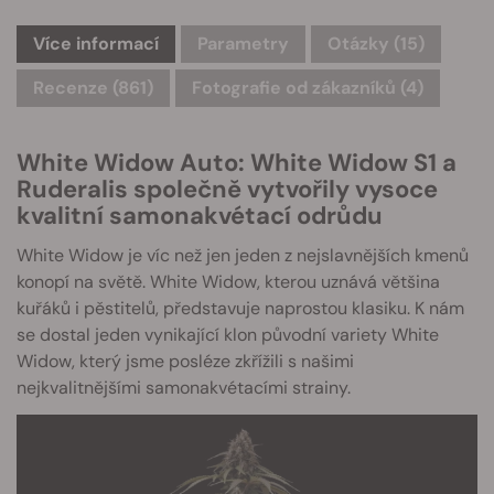
Více informací
Parametry
Otázky
(15)
Recenze (861)
Fotografie od zákazníků (4)
White Widow Auto: White Widow S1 a
Ruderalis společně vytvořily vysoce
kvalitní samonakvétací odrůdu
White Widow je víc než jen jeden z nejslavnějších kmenů
konopí na světě. White Widow, kterou uznává většina
kuřáků i pěstitelů, představuje naprostou klasiku. K nám
se dostal jeden vynikající klon původní variety White
Widow, který jsme posléze zkřížili s našimi
nejkvalitnějšími samonakvétacími strainy.