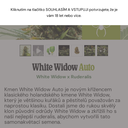
Kliknutím na tlačítko SOUHLASÍM A VSTUPUJI potvrzujete, že je
vám 18 let nebo více.
+ 7
White Widow
Auto
White Widow x Ruderalis
Kmen White Widow Auto je novým křížencem
klasického holandského kmene White Widow,
který je většinou kuřáků a pěstitelů považován za
naprostou klasiku. Dostali jsme do rukou skvělý
klon původní odrůdy White Widow a zkřížili ho s
naší nejlepší ruderalis, abychom vytvořili tato
samonakvétací semena.