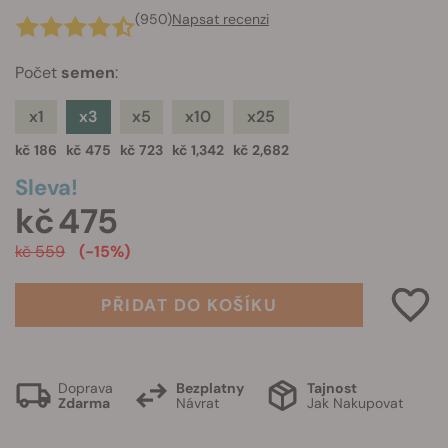
(950)
Napsat recenzi
Počet
semen
:
x1
x3
x5
x10
x25
kč 186
kč 475
kč 723
kč 1,342
kč 2,682
Sleva!
kč 475
kč 559
(-15%)
PŘIDAT DO KOŠÍKU
Doprava
Bezplatny
Tajnost
Zdarma
Návrat
Jak Nakupovat