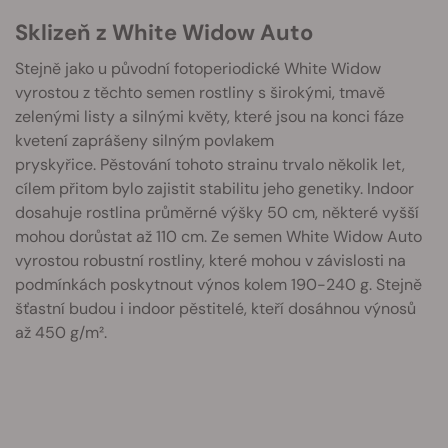
Sklizeň z White Widow Auto
Stejně jako u původní fotoperiodické White Widow
vyrostou z těchto semen rostliny s širokými, tmavě
zelenými listy a silnými květy, které jsou na konci fáze
kvetení zaprášeny silným povlakem
pryskyřice. Pěstování tohoto strainu trvalo několik let,
cílem přitom bylo zajistit stabilitu jeho genetiky. Indoor
dosahuje rostlina průměrné výšky 50 cm, některé vyšší
mohou dorůstat až 110 cm. Ze semen White Widow Auto
vyrostou robustní rostliny, které mohou v závislosti na
podmínkách poskytnout výnos kolem 190-240 g. Stejně
šťastní budou i indoor pěstitelé, kteří dosáhnou výnosů
až 450 g/m².