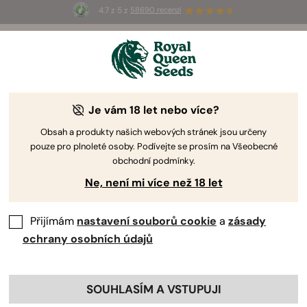
4.7 z 5 z
58690 recenzí
⏳
1+1
-
Pouze po omezenou dobu!
1d 6h 12m 17s
🌱
Je vám 18 let nebo více?
-15%
Obsah a produkty našich webových stránek jsou určeny
pouze pro plnoleté osoby. Podívejte se prosím na Všeobecné
obchodní podmínky.
Ne, není mi více než 18 let
Přijímám
nastavení souborů cookie
a
zásady
ochrany osobních údajů
SOUHLASÍM A VSTUPUJI