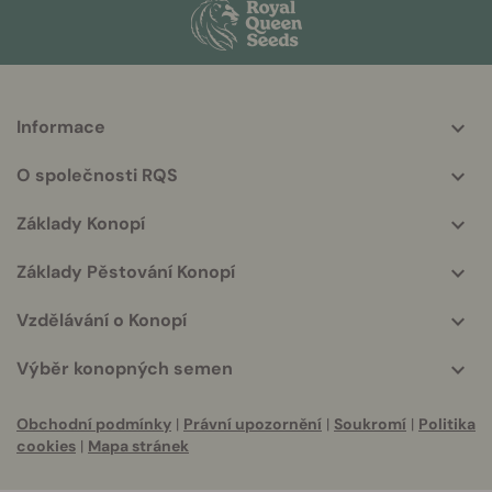
Informace
More
helpful
O společnosti RQS
info
Základy Konopí
Základy Pěstování Konopí
Vzdělávání o Konopí
Výběr konopných semen
Obchodní podmínky
|
Právní upozornění
|
Soukromí
|
Politika
cookies
|
Mapa stránek