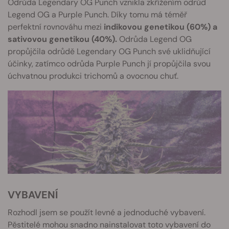
Odrůda Legendary OG Punch vznikla zkřížením odrůd
Legend OG a Purple Punch. Díky tomu má téměř
perfektní rovnováhu mezi
indikovou genetikou (60%) a
sativovou genetikou (40%).
Odrůda Legend OG
propůjčila odrůdě Legendary OG Punch své uklidňující
účinky, zatímco odrůda Purple Punch jí propůjčila svou
úchvatnou produkci trichomů a ovocnou chuť.
VYBAVENÍ
Rozhodl jsem se použít levné a jednoduché vybavení.
Pěstitelé mohou snadno nainstalovat toto vybavení do