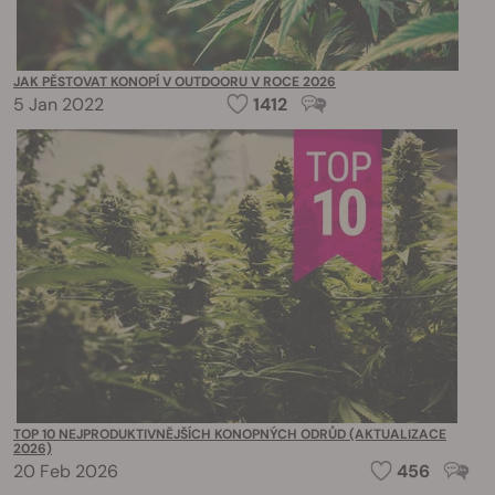
JAK PĚSTOVAT KONOPÍ V OUTDOORU V ROCE 2026
5 Jan 2022
1412
TOP 10 NEJPRODUKTIVNĚJŠÍCH KONOPNÝCH ODRŮD (AKTUALIZACE
2026)
20 Feb 2026
456