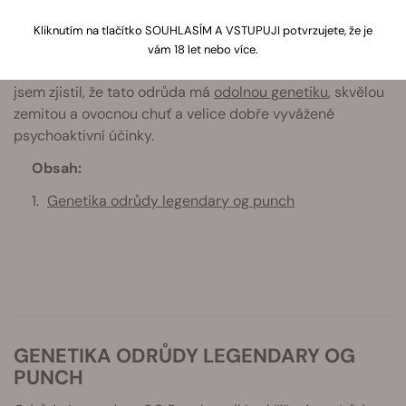
Tento pěstitelský deník dokumentuje moji zkušenost s
pěstováním odrůdy
Legendary OG Punch
. Snažil jsem se
Kliknutím na tlačítko SOUHLASÍM A VSTUPUJI potvrzujete, že je
použít relativně jednoduché a levné vybavení, ve snaze
vám 18 let nebo více.
zjistit, jakých výsledků budu schopen docílit. Celkově
jsem zjistil, že tato odrůda má
odolnou genetiku
, skvělou
zemitou a ovocnou chuť a velice dobře vyvážené
psychoaktivní účinky.
Obsah:
Genetika odrůdy legendary og punch
GENETIKA ODRŮDY LEGENDARY OG
PUNCH