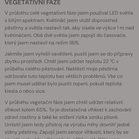
VEGETATIVNÍ FÁZE
V průběhu celé vegetativní fáze jsem používal LED světla
s bílým spektrem. Květináč jsem vložil doprostřed
pěstírny a světla nastavil tak, aby visela ve výšce 1 m nad
květináčem. Obě dvě světla jsem zapojil do časovače,
který jsem nastavil na režim 18/6.
Jakmile jsem vyřešil osvětlení, pustil jsem se do přípravy
zbytku prostředí. Chtěl jsem udržet teplotu 22 °C v
průběhu celého pěstování. Naštěstí moje pěstírna
udržovala tuto teplotu bez větších problémů. Vše co
jsem musel udělat bylo pustit topení, pokud teplota
klesla o něco více.
V průběhu vegetační fáze jsem chtěl udržet relativní
vlhkost kolem 65%. To je dostatečná vlhkost k zachování
zdraví rostliny a také ke snížení rizika vzniku plísně.
Umístil jsem tedy přístroj na výrobu mlhy dovnitř jedné
stěny pěstírny. Zapojil jsem senzor vlhkosti, který by se