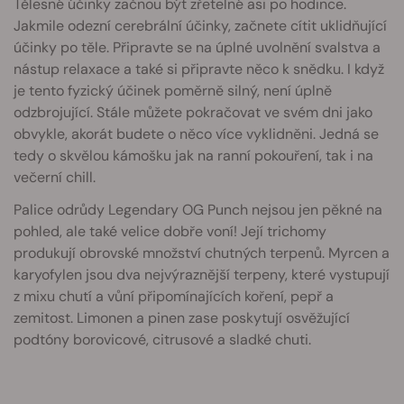
Tělesné účinky začnou být zřetelné asi po hodince.
Jakmile odezní cerebrální účinky, začnete cítit uklidňující
účinky po těle. Připravte se na úplné uvolnění svalstva a
nástup relaxace a také si připravte něco k snědku. I když
je tento fyzický účinek poměrně silný, není úplně
odzbrojující. Stále můžete pokračovat ve svém dni jako
obvykle, akorát budete o něco více vyklidněni. Jedná se
tedy o skvělou kámošku jak na ranní pokouření, tak i na
večerní chill.
Palice odrůdy Legendary OG Punch nejsou jen pěkné na
pohled, ale také velice dobře voní! Její trichomy
produkují obrovské množství chutných terpenů. Myrcen a
karyofylen jsou dva nejvýraznější terpeny, které vystupují
z mixu chutí a vůní připomínajících koření, pepř a
zemitost. Limonen a pinen zase poskytují osvěžující
podtóny borovicové, citrusové a sladké chuti.