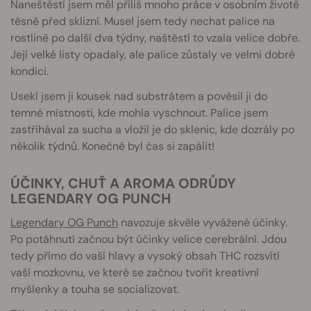
Naneštěstí jsem měl příliš mnoho práce v osobním životě
těsně před sklizní. Musel jsem tedy nechat palice na
rostlině po další dva týdny, naštěstí to vzala velice dobře.
Její velké listy opadaly, ale palice zůstaly ve velmi dobré
kondici.
Usekl jsem ji kousek nad substrátem a pověsil ji do
temné místnosti, kde mohla vyschnout. Palice jsem
zastřihával za sucha a vložil je do sklenic, kde dozrály po
několik týdnů. Konečně byl čas si zapálit!
ÚČINKY, CHUŤ A AROMA ODRŮDY
LEGENDARY OG PUNCH
Legendary OG Punch
navozuje skvěle vyvážené účinky.
Po potáhnutí začnou být účinky velice cerebrální. Jdou
tedy přímo do vaší hlavy a vysoký obsah THC rozsvítí
vaší mozkovnu, ve které se začnou tvořit kreativní
myšlenky a touha se socializovat.