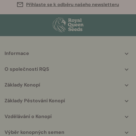
Přihlaste se k odběru našeho newsletteru
More
Informace
helpful
info
O společnosti RQS
Základy Konopí
Základy Pěstování Konopí
Vzdělávání o Konopí
Výběr konopných semen