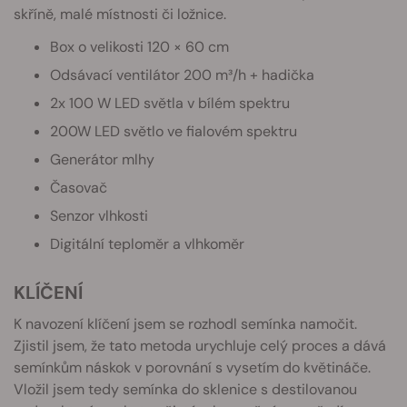
skříně, malé místnosti či ložnice.
Box o velikosti 120 × 60 cm
Odsávací ventilátor 200 m³/h + hadička
2x 100 W LED světla v bílém spektru
200W LED světlo ve fialovém spektru
Generátor mlhy
Časovač
Senzor vlhkosti
Digitální teploměr a vlhkoměr
KLÍČENÍ
K navození klíčení jsem se rozhodl semínka namočit.
Zjistil jsem, že tato metoda urychluje celý proces a dává
semínkům náskok v porovnání s vysetím do květináče.
Vložil jsem tedy semínka do sklenice s destilovanou