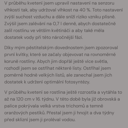
V průběhu kvetení jsem upravil nastavení na senzoru
vlhkosti tak, aby udržoval vlhkost na 40 %. Toto nastavení
zvýší suchost vzduchu a dále sníží riziko vzniku plísně.
Zvýšil jsem zalévání na 0,7 l denně, abych dostatečně
zalil rostlinu ve větším květináči a aby také měla
dostatek vody při této náročnější fázi.
Díky mým pěstitelským dovednostem jsem zpozoroval
první kvítky, které se začaly objevovat na rovnoměrné
koruně rostliny. Abych jim dopřál ještě více světla,
rozhodl jsem se ostříhat některé listy. Ostříhal jsem
poměrně hodně velkých listů, ale zanechal jsem jich
dostatek k udržení optimální fotosyntézy.
V průběhu kvetení se rostlina ještě rozrostla a vytáhla to
až na 120 cm v 16. týdnu. V této době byla již obrovská a
palice pokrývala velká vrstva trichomů a temně
oranžových pestíků. Přestal jsem ji hnojit a dva týdny
před sklizní jsem ji proléval vodou.