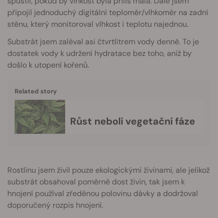
spustil, pokud by vlhkost byla příliš malá. Dále jsem
připojil jednoduchý digitální teploměr/vlhkoměr na zadní
stěnu, který monitoroval vlhkost i teplotu najednou.
Substrát jsem zaléval asi čtvrtlitrem vody denně. To je
dostatek vody k udržení hydratace bez toho, aniž by
došlo k utopení kořenů.
Related story
Růst neboli vegetační fáze
Rostlinu jsem živil pouze ekologickými živinami, ale jelikož
substrát obsahoval poměrně dost živin, tak jsem k
hnojení používal zředěnou polovinu dávky a dodržoval
doporučený rozpis hnojení.