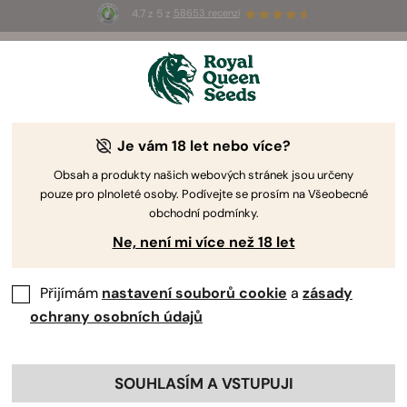
4.7 z 5 z
58653 recenzí
☀️
Summer Sales
: Až 50% slevy
na vybrané produkty! ⏤
Koupit teď
🛍️
Legendary OG Punch Pěstitelský Deník
Je vám 18 let nebo více?
Obsah a produkty našich webových stránek jsou určeny
pouze pro plnoleté osoby. Podívejte se prosím na Všeobecné
obchodní podmínky.
Ne, není mi více než 18 let
Přijímám
nastavení souborů cookie
a
zásady
ochrany osobních údajů
SOUHLASÍM A VSTUPUJI