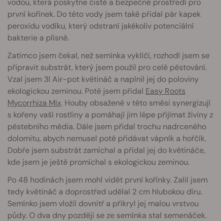
vodou, která poskytne čisté a bezpečné prostředí pro
první kořínek. Do této vody jsem také přidal pár kapek
peroxidu vodíku, který odstraní jakékoliv potenciální
bakterie a plísně.
Zatímco jsem čekal, než semínka vyklíčí, rozhodl jsem se
připravit substrát, který jsem použil pro celé pěstování.
Vzal jsem 3l Air-pot květináč a naplnil jej do poloviny
ekologickou zeminou. Poté jsem přidal
Easy Roots
Mycorrhiza Mix
. Houby obsažené v této směsi synergizují
s kořeny vaší rostliny a pomáhají jim lépe přijímat živiny z
pěstebního média. Dále jsem přidal trochu nadrceného
dolomitu, abych nemusel poté přidávat vápník a hořčík.
Dobře jsem substrát zamíchal a přidal jej do květináče,
kde jsem je ještě promíchal s ekologickou zeminou.
Po 48 hodinách jsem mohl vidět první kořínky. Zalil jsem
tedy květináč a doprostřed udělal 2 cm hlubokou díru.
Semínko jsem vložil dovnitř a přikryl jej malou vrstvou
půdy. O dva dny později se ze semínka stal semenáček.