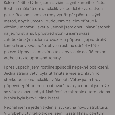
Kolem třetího týdne jsem si všiml signifikantního růstu.
Rostlina měla 15 cm a několik velice dobře vzrostlých
pater. Rozhodl jsem se tedy využít pár pěstitelských
metod, abych umožnil budoucím palicím přístup k
většímu množství světla. Jemně jsem ohnul hlavní stonek
na jednu stranu. Uprostřed stonku jsem uvázal
zahrádkářským uzlem provázek a připevnil jej na druhý
konec hrany květináče, abych rostlinu udržel v této
poloze. Upravil jsem světlo tak, aby viselo asi 95 cm od
vrcholu takto upravené koruny.
I přes úspěch jsem rostlině způsobil nepěkné poškození.
Jedna strana větví byla utrhnutá a visela z hlavního
stonku pouze na několika vláknech. Větev jsem tedy
připevnil zpět pomocí roubovací pásky a doufal jsem, že
se větev znovu uchytí. Naštěstí se tak stalo a tato odolná
kráska byla brzy v plné kráse!
Nechal jsem ji jeden týden si zvykat na novou strukturu.
V průběhu čtvrtého týdne jsem ji zastřihl nad čtvrtým