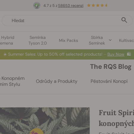
4.7 z 5 z
58653 recenzí
1 Hybrid
Semínka
Sbírka
Mix Packs
Kultiva
semena
Tyson 2.0
Semínek
☀️
Summer Sales: Up to 50% off selected products! ⏤
Buy Now
🛍️
The RQS Blog
o Konopném
Odrůdy a Produkty
Pěstování Konopí
ním Stylu
Fruit Spi
konopnýc