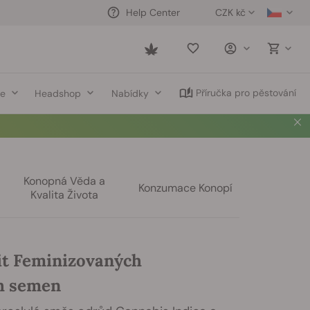
CZK kč
Help Center
Saved
items
Příručka pro pěstování
ce
Headshop
Nabídky
Konopná Věda a
Konzumace Konopí
Kvalita Života
rit Feminizovaných
h semen