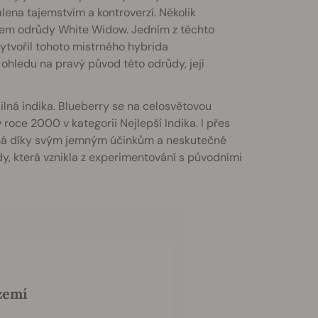
lena tajemstvím a kontroverzí. Několik
vznikem odrůdy White Widow. Jedním z těchto
vytvořil tohoto mistrného hybrida
 ohledu na pravý původ této odrůdy, její
ilná indika. Blueberry se na celosvětovou
oce 2000 v kategorii Nejlepší Indika. I přes
íbená díky svým jemným účinkům a neskutečné
dy, která vznikla z experimentování s původními
zemí