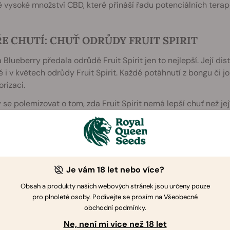
 vysoké množství CBD, které přináší řadu potenciálních terap
E CHUTÍ: CHUŤ ODRŮDY FRUIT SPIRIT
Blueberry předala odrůdě Fruit Spirit jen to nejlepší. Její dis
é i v květech odrůdy Fruit Spirit. Každé potáhnutí z bongu či joi
orizaci.
 se polemizovat o tom, zda Fruit Spirit nemá lepší chuť než jej
 chuť, kterou si budete chtít užívat pořád dokola. Pokud jste
avě skvělých brownies a sušenek.
Je vám 18 let nebo více?
Obsah a produkty našich webových stránek jsou určeny pouze
pro plnoleté osoby. Podívejte se prosím na Všeobecné
obchodní podmínky.
Ne, není mi více než 18 let