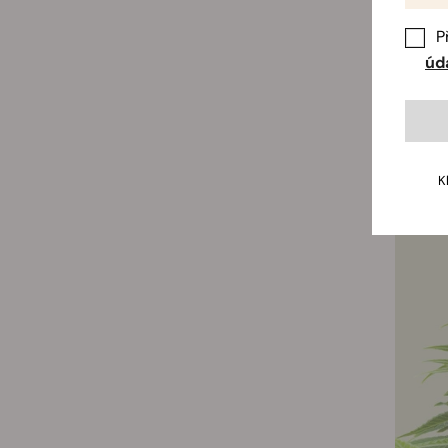
P
úd
K