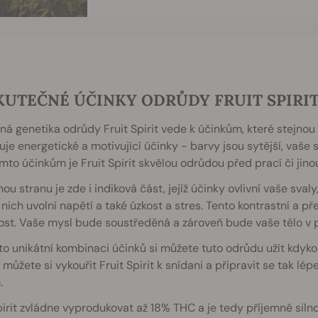
KUTEČNÉ ÚČINKY ODRŮDY FRUIT SPIRI
á genetika odrůdy Fruit Spirit vede k účinkům, které stejnou 
uje energetické a motivující účinky - barvy jsou sytější, vaše
mto účinkům je Fruit Spirit skvělou odrůdou před prací či jinou
ou stranu je zde i indiková část, jejíž účinky ovlivní vaše sval
v nich uvolní napětí a také úzkost a stres. Tento kontrastní a p
ost. Vaše mysl bude soustředěná a zároveň bude vaše tělo v 
to unikátní kombinaci účinků si můžete tuto odrůdu užít kdyk
 můžete si vykouřit Fruit Spirit k snídani a připravit se tak lé
.
pirit zvládne vyprodukovat až 18% THC a je tedy příjemně silno