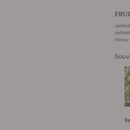
FRUI
Jakékol
delikát
kterou 
Souvi
Re