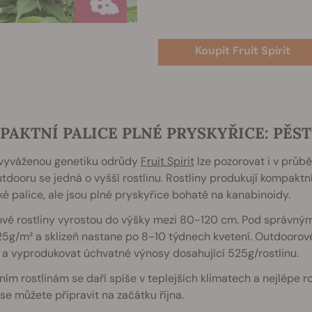
Koupit Fruit Spirit
AKTNÍ PALICE PLNÉ PRYSKYŘICE: PĚST
vyváženou genetiku odrůdy
Fruit Spirit
lze pozorovat i v průbě
utdooru se jedná o vyšší rostlinu. Rostliny produkují kompakt
é palice, ale jsou plné pryskyřice bohaté na kanabinoidy.
ové rostliny vyrostou do výšky mezi 80-120 cm. Pod správný
5g/m² a sklizeň nastane po 8-10 týdnech kvetení. Outdoorové
a vyprodukovat úchvatné výnosy dosahující 525g/rostlinu.
ím rostlinám se daří spíše v teplejších klimatech a nejlépe ros
 se můžete připravit na začátku října.