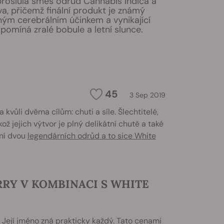
e proslulá směs odrůd Cannabis Indica a
a, přičemž finální produkt je známý
ým cerebrálním účinkem a vynikající
řipomíná zralé bobule a letní slunce.
45
3 Sep 2019
kvůli dvěma cílům: chuti a síle. Šlechtitelé,
kož jejich výtvor je plný delikátní chutě a také
ení dvou
legendárních odrůd a to sice White
RY V KOMBINACI S WHITE
Její jméno zná prakticky každý. Tato cenami