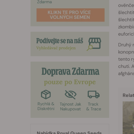
ověnčen
šlechti
šlechti
zkombin
euforic
Druhý 
konopno
tento r
chuti. 
afghán
Rela
Nabídka Royal Queen Seeds