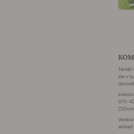
KOMP
Téměř 
ale v o
obrovsk
Indoor
375-42
220cm 
Venkovn
sklizeň