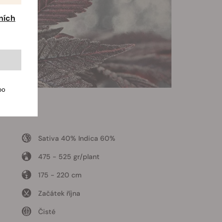
ních
bo
Sativa 40% Indica 60%
475 - 525 gr/plant
175 - 220 cm
Začátek října
Čisté