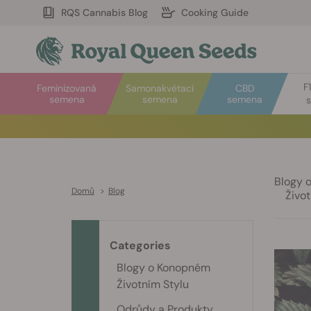
RQS Cannabis Blog
Cooking Guide
F
Feminizovaná
Samonakvétací
CBD
semena
semena
semena
Blogy 
Domů
>
Blog
Život
Categories
Blogy o Konopném
Životním Stylu
Odrůdy a Produkty