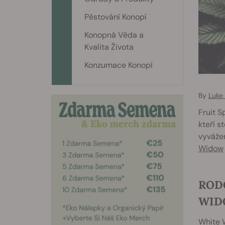
Pěstování Konopí
Konopná Věda a
Kvalita Života
Konzumace Konopí
By
Luke
Fruit S
kteří s
vyvážen
Widow
ROD
WID
White W