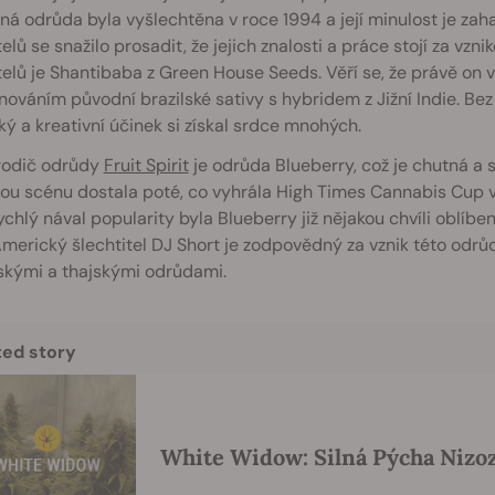
á odrůda byla vyšlechtěna v roce 1994 a její minulost je zaha
telů se snažilo prosadit, že jejich znalosti a práce stojí za 
telů je Shantibaba z Green House Seeds. Věří se, že právě on 
ováním původní brazilské sativy s hybridem z Jižní Indie. Bez
ký a kreativní účinek si získal srdce mnohých.
rodič odrůdy
Fruit Spirit
je odrůda Blueberry, což je chutná a s
u scénu dostala poté, co vyhrála High Times Cannabis Cup v r
ychlý nával popularity byla Blueberry již nějakou chvíli obl
Americký šlechtitel DJ Short je zodpovědný za vznik této odrů
skými a thajskými odrůdami.
ted story
White Widow: Silná Pýcha Nizo