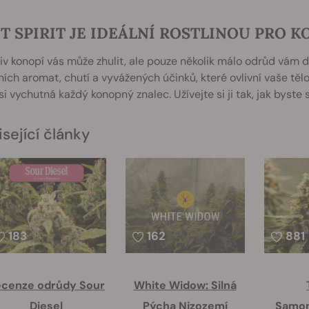
T SPIRIT JE IDEÁLNÍ ROSTLINOU PRO 
iv konopí vás může zhulit, ale pouze několik málo odrůd vám 
ních aromat, chutí a vyvážených účinků, které ovlivní vaše tělo
si vychutná každý konopný znalec. Užívejte si ji tak, jak byste si
sející články
183
162
881
cenze odrůdy Sour
White Widow: Silná
Diesel
Pýcha Nizozemí
Samon