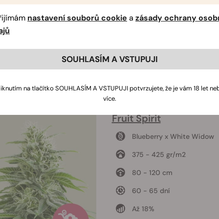
řijímám
nastavení souborů cookie
a
zásady ochrany osob
ajů
SOUHLASÍM A VSTUPUJI
liknutím na tlačítko SOUHLASÍM A VSTUPUJI potvrzujete, že je vám 18 let ne
více.
Fruit Spirit
Blueberry x White Widow
375 - 425 gr/m2
80 - 120 cm
60 - 65 dní
Až 18%