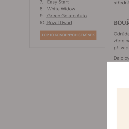
7.
Easy Start
středně
8.
White Widow
9.
Green Gelato Auto
BOUŘ
10.
Royal Dwarf
Odrůda 
TOP 10 KONOPNÝCH SEMÍNEK
zřeteln
při vap
Dalo by
sladkou
k přípr