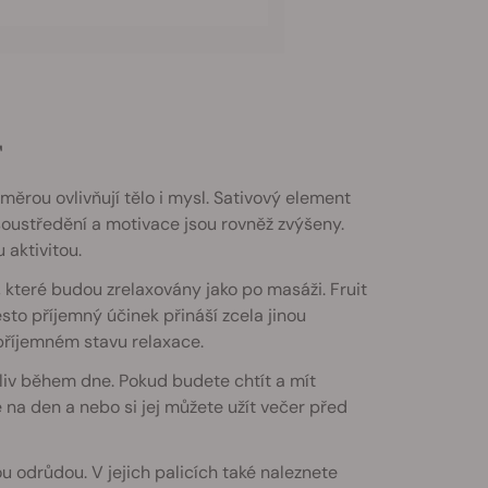
T
měrou ovlivňují tělo i mysl. Sativový element
 soustředění a motivace jsou rovněž zvýšeny.
 aktivitou.
y, které budou zrelaxovány jako po masáži. Fruit
řesto příjemný účinek přináší zcela jinou
příjemném stavu relaxace.
oliv během dne. Pokud budete chtít a mít
pe na den a nebo si jej můžete užít večer před
u odrůdou. V jejich palicích také naleznete