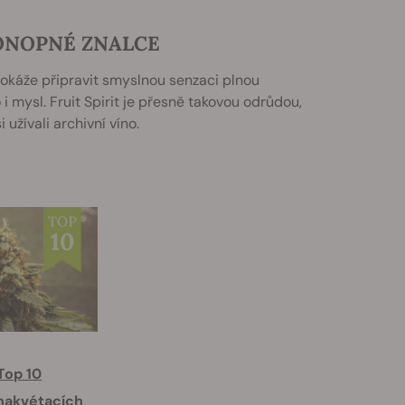
KONOPNÉ ZNALCE
dokáže připravit smyslnou senzaci plnou
 i mysl. Fruit Spirit je přesně takovou odrůdou,
 užívali archivní víno.
Top 10
akvétacích