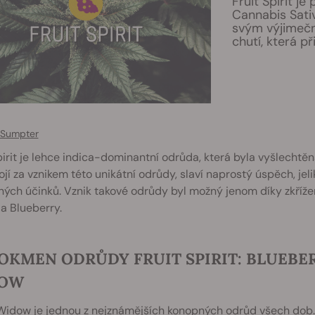
Fruit Spirit j
Cannabis Sativ
svým výjimečn
chutí, která p
 Sumpter
pirit je lehce indica-dominantní odrůda, která byla vyšlechtěna 
tojí za vznikem této unikátní odrůdy, slaví naprostý úspěch, jeli
ých účinků. Vznik takové odrůdy byl možný jenom díky zkříž
a Blueberry.
OKMEN ODRŮDY FRUIT SPIRIT: BLUEBER
OW
idow je jednou z nejznámějších konopných odrůd všech dob. 