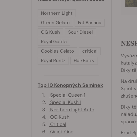
Northern Light
Green Gelato
Fat Banana
OG Kush
Sour Diesel
Royal Gorilla
NES
Cookies Gelato
critical
Vyvážen
Royal Runtz
HulkBerry
katalyz
Díky tě
Na druh
Top 10 Konopných Semínek
Spirit 
1.
Special Queen 1
zkušen
2.
Special Kush 1
Díky té
3.
Northern Light Auto
náladu,
4.
OG Kush
spaním
5.
Critical
6.
Quick One
Fruit S