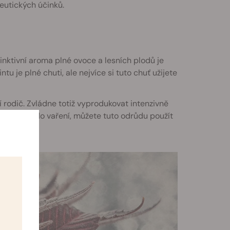
eutických účinků.
tinktivní aroma plné ovoce a lesních plodů je
ntu je plné chuti, ale nejvíce si tuto chuť užijete
í rodič. Zvládne totiž vyprodukovat intenzivně
 nadšenec do vaření, můžete tuto odrůdu použít