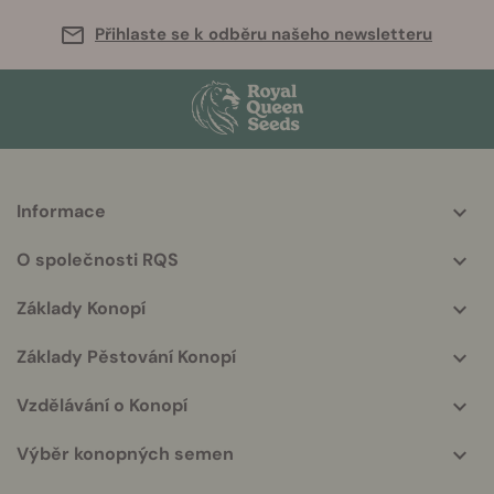
Přihlaste se k odběru našeho newsletteru
Informace
More
helpful
O společnosti RQS
info
Základy Konopí
Základy Pěstování Konopí
Vzdělávání o Konopí
Výběr konopných semen