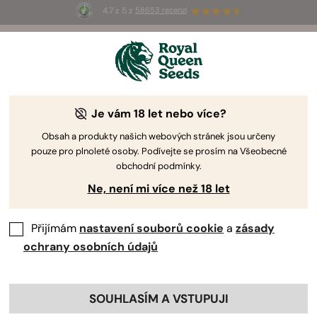
4.7 z 5 z
58653 recenzí
☀️
Summer Sales
: Až 50% slevy
na vybrané produkty! ⏤
Koupit teď
🛍️
Je vám 18 let nebo více?
Obsah a produkty našich webových stránek jsou určeny
pouze pro plnoleté osoby. Podívejte se prosím na Všeobecné
obchodní podmínky.
Ne, není mi více než 18 let
Přijímám
nastavení souborů cookie
a
zásady
ochrany osobních údajů
SOUHLASÍM A VSTUPUJI