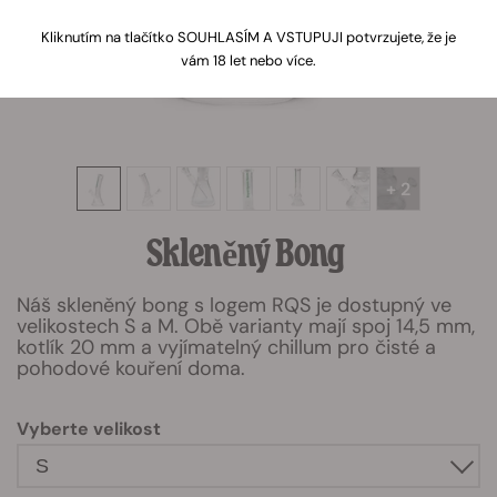
Kliknutím na tlačítko SOUHLASÍM A VSTUPUJI potvrzujete, že je
vám 18 let nebo více.
+ 2
Skleněný Bong
Náš skleněný bong s logem RQS je dostupný ve
velikostech S a M. Obě varianty mají spoj 14,5 mm,
kotlík 20 mm a vyjímatelný chillum pro čisté a
pohodové kouření doma.
Vyberte velikost