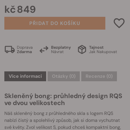
kč 849
PŘIDAT DO KOŠÍKU
Doprava
Bezplatny
Tajnost
Zdarma
Návrat
Jak Nakupovat
Více informací
Otázky
(0)
Recenze (0)
Skleněný bong: průhledný design RQS
ve dvou velikostech
Náš skleněný bong z průhledného skla s logem RQS
nabízí čistý a spolehlivý způsob, jak si doma vychutnat
své květy. Zvol velikost S, pokud chceš kompaktní bong,