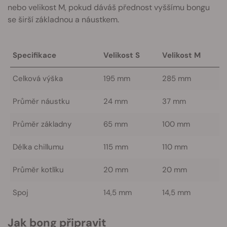
nebo velikost M, pokud dáváš přednost vyššímu bongu
se širší základnou a náustkem.
Specifikace
Velikost S
Velikost M
Celková výška
195 mm
285 mm
Průměr náustku
24 mm
37 mm
Průměr základny
65 mm
100 mm
Délka chillumu
115 mm
110 mm
Průměr kotlíku
20 mm
20 mm
Spoj
14,5 mm
14,5 mm
Jak bong připravit