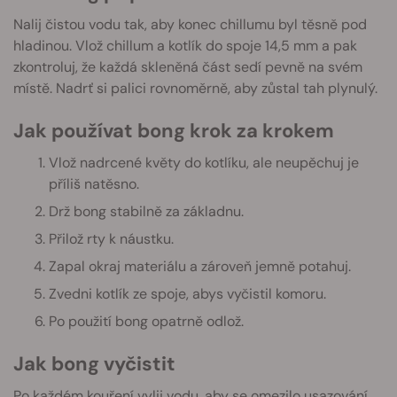
Nalij čistou vodu tak, aby konec chillumu byl těsně pod
hladinou. Vlož chillum a kotlík do spoje 14,5 mm a pak
zkontroluj, že každá skleněná část sedí pevně na svém
místě. Nadrť si palici rovnoměrně, aby zůstal tah plynulý.
Jak používat bong krok za krokem
Vlož nadrcené květy do kotlíku, ale neupěchuj je
příliš natěsno.
Drž bong stabilně za základnu.
Přilož rty k náustku.
Zapal okraj materiálu a zároveň jemně potahuj.
Zvedni kotlík ze spoje, abys vyčistil komoru.
Po použití bong opatrně odlož.
Jak bong vyčistit
Po každém kouření vylij vodu, aby se omezilo usazování