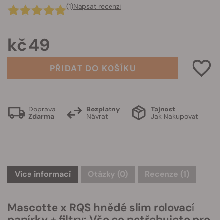
(1)
Napsat recenzi
kč 49
PŘIDAT DO KOŠÍKU
Doprava
Bezplatny
Tajnost
Zdarma
Návrat
Jak Nakupovat
Více informací
Otázky
(0)
Recenze (1)
Mascotte x RQS hnědé slim rolovací
papírky + filtry: Vše co potřebujete pro