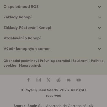
helpful
O společnosti RQS
info
Základy Konopí
Základy Pěstování Konopí
Vzdělávání o Konopí
Výběr konopných semen
Obchodní podmínky
|
Právní upozornění
|
Soukromí
|
Politika
cookies
|
Mapa stránek
© Royal Queen Seeds, 2026. All rights
reserved
Snorkel Spain SL
- Apartado de Correos nº 146,