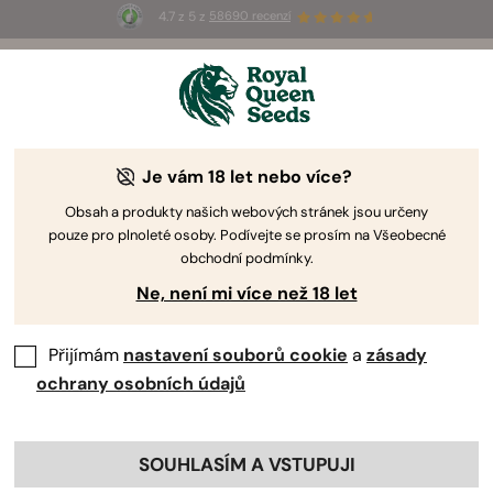
4.7 z 5 z
58690 recenzí
🎁
3 semínka White Widow Auto
ZDARMA pro
prvních 100, kteří použijí kód
AUGUST26 🌿
Je vám 18 let nebo více?
Obsah a produkty našich webových stránek jsou určeny
pouze pro plnoleté osoby. Podívejte se prosím na Všeobecné
obchodní podmínky.
Ne, není mi více než 18 let
Přijímám
nastavení souborů cookie
a
zásady
ochrany osobních údajů
SOUHLASÍM A VSTUPUJI