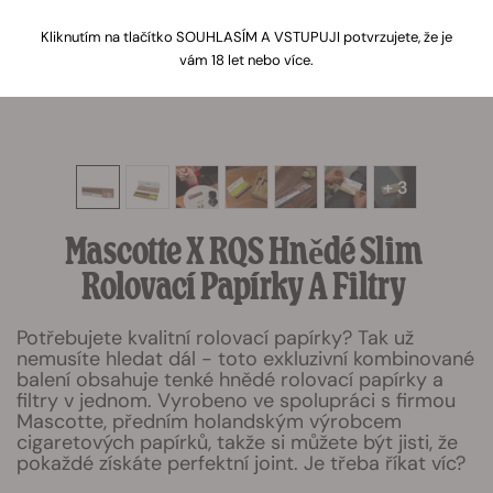
Kliknutím na tlačítko SOUHLASÍM A VSTUPUJI potvrzujete, že je
vám 18 let nebo více.
+ 3
Mascotte X RQS Hnědé Slim
Rolovací Papírky A Filtry
Potřebujete kvalitní rolovací papírky? Tak už
nemusíte hledat dál - toto exkluzivní kombinované
balení obsahuje tenké hnědé rolovací papírky a
filtry v jednom. Vyrobeno ve spolupráci s firmou
Mascotte, předním holandským výrobcem
cigaretových papírků, takže si můžete být jisti, že
pokaždé získáte perfektní joint. Je třeba říkat víc?