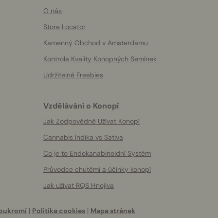
O nás
Store Locator
Kamenný Obchod v Amsterdamu
Kontrola Kvality Konopných Semínek
Udržitelné Freebies
Vzdělávání o Konopí
Jak Zodpovědně Užívat Konopí
Cannabis Indika vs Sativa
Co je to Endokanabinoidní Systém
Průvodce chutěmi a účinky konopí
Jak užívat RQS Hnojiva
oukromí
|
Politika cookies
|
Mapa stránek