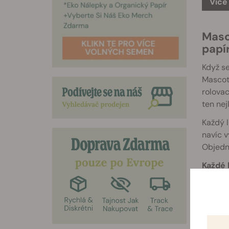
Více
Masc
papí
Když se
Mascott
rolovac
ten nej
Každý l
navíc v
Objedne
Každé 