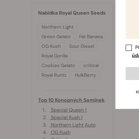
Nabídka Royal Queen Seeds
Northern Light
Green Gelato
Fat Banana
OG Kush
Sour Diesel
P
úd
Royal Gorilla
Cookies Gelato
critical
Royal Runtz
HulkBerry
K
Top 10 Konopných Semínek
1.
Special Queen 1
2.
Special Kush 1
3.
Northern Light Auto
4.
OG Kush