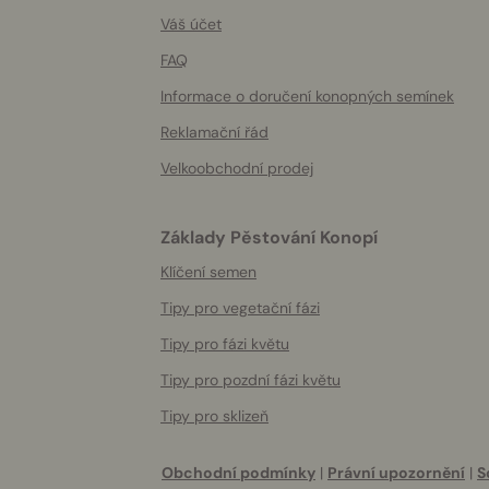
More
helpful
Váš účet
info
FAQ
Informace o doručení konopných semínek
Reklamační řád
Velkoobchodní prodej
Základy Pěstování Konopí
Klíčení semen
Tipy pro vegetační fázi
Tipy pro fázi květu
Tipy pro pozdní fázi květu
Tipy pro sklizeň
Obchodní podmínky
|
Právní upozornění
|
S