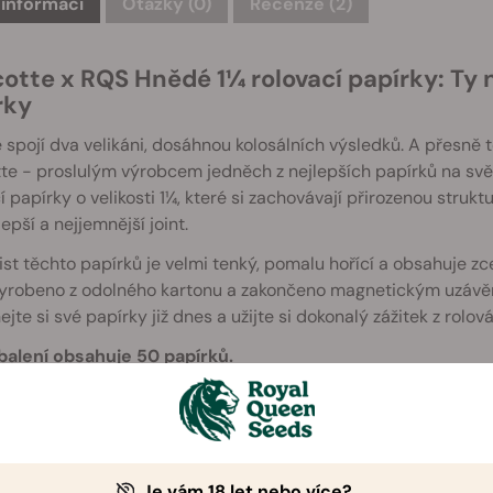
 informací
Otázky
(0)
Recenze (2)
otte x RQS Hnědé 1¼ rolovací papírky: Ty n
rky
 spojí dva velikáni, dosáhnou kolosálních výsledků. A přesně to
e - proslulým výrobcem jedněch z nejlepších papírků na svět
í papírky o velikosti 1¼, které si zachovávají přirozenou strukt
lepší a nejjemnější joint.
ist těchto papírků je velmi tenký, pomalu hořící a obsahuje zc
yrobeno z odolného kartonu a zakončeno magnetickým uzávěrem
jte si své papírky již dnes a užijte si dokonalý zážitek z rolová
balení obsahuje 50 papírků.
Je vám 18 let nebo více?