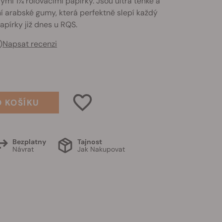
dými 1¼ rolovacími papírky. Jsou ultra tenké a
í arabské gumy, která perfektně slepí každý
papírky již dnes u RQS.
)
Napsat recenzi
O KOŠÍKU
Bezplatny
Tajnost
Návrat
Jak Nakupovat