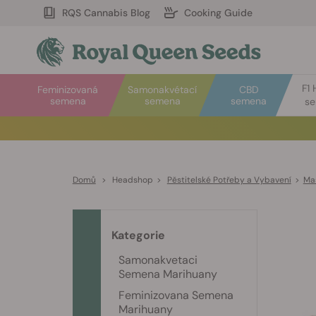
RQS Cannabis Blog
Cooking Guide
F1 
Feminizovaná
Samonakvétací
CBD
semena
semena
semena
s
Domů
>
Headshop
>
Pěstitelské Potřeby a Vybavení
>
Mas
Kategorie
Samonakvetaci
Semena Marihuany
Feminizovana Semena
Marihuany