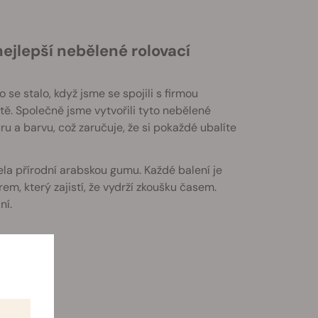
ejlepší nebělené rolovací
 se stalo, když jsme se spojili s firmou
ě. Společně jsme vytvořili tyto nebělené
uru a barvu, což zaručuje, že si pokaždé ubalíte
ela přírodní arabskou gumu. Každé balení je
, který zajistí, že vydrží zkoušku časem.
ní.