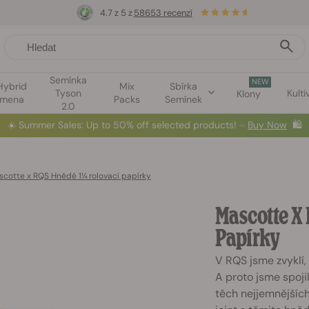
4.7 z 5 z
58653 recenzí
Semínka
NEW
Hybrid
Mix
Sbírka
Tyson
Kulti
Klony
emena
Packs
Semínek
2.0
☀️
Summer Sales: Up to 50% off selected products! ⏤
Buy Now
🛍️
cotte x RQS Hnědé 1¼ rolovací papírky
Mascotte X
Papírky
V RQS jsme zvyklí,
A proto jsme spoji
těch nejjemnějších