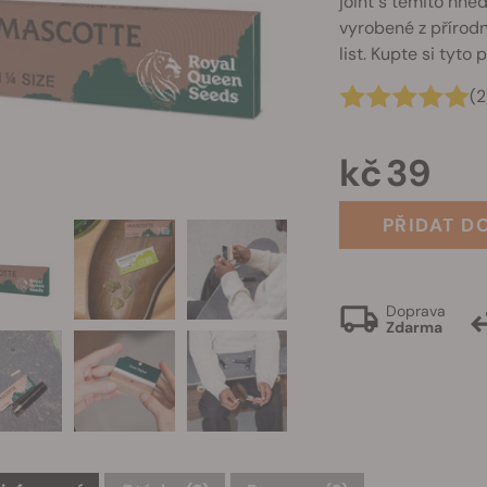
joint s těmito hně
vyrobené z přírodn
list. Kupte si tyto 
(2
kč 39
PŘIDAT D
Doprava
Zdarma