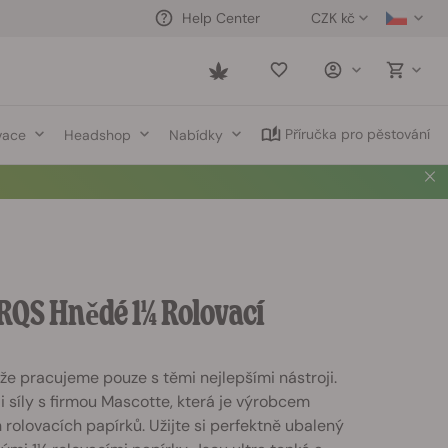
CZK kč
Help Center
Saved
items
Příručka pro pěstování
vace
Headshop
Nabídky
 RQS Hnědé 1¼ Rolovací
 že pracujeme pouze s těmi nejlepšími nástroji.
li síly s firmou Mascotte, která je výrobcem
 rolovacích papírků. Užijte si perfektně ubalený