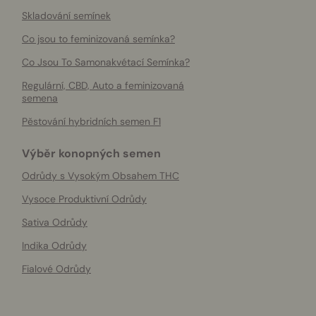
Skladování semínek
Co jsou to feminizovaná semínka?
Co Jsou To Samonakvétací Semínka?
Regulární, CBD, Auto a feminizovaná
semena
Pěstování hybridních semen F1
Výběr konopných semen
Odrůdy s Vysokým Obsahem THC
Vysoce Produktivní Odrůdy
Sativa Odrůdy
Indika Odrůdy
Fialové Odrůdy