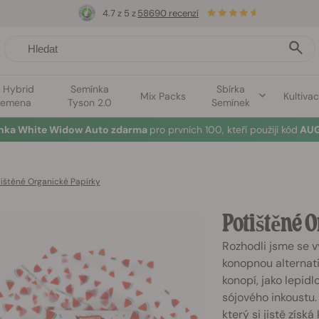
4.7 z 5 z
58690 recenzí
1 Hybrid
Semínka
Sbírka
Mix Packs
Kultiva
semena
Tyson 2.0
Semínek
ínka White Widow Auto zdarma
pro prvních 100, kteří použijí kód
AUG
ištěné Organické Papírky
Potištěné 
Rozhodli jsme se v
konopnou alternati
konopí, jako lepid
sójového inkoustu.
který si jistě získ