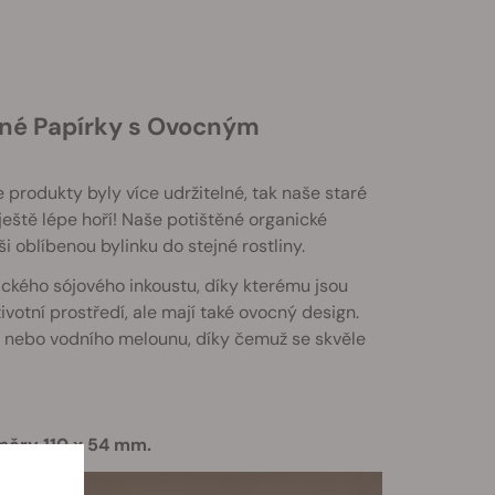
pné Papírky s Ovocným
produkty byly více udržitelné, tak naše staré
eště lépe hoří! Naše potištěné organické
i oblíbenou bylinku do stejné rostliny.
xického sójového inkoustu, díky kterému jsou
votní prostředí, ale mají také ovocný design.
a nebo vodního melounu, díky čemuž se skvěle
měry 110 x 54 mm.