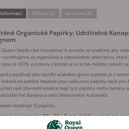
 informací
Otázky
(0)
Recenze (6)
štěné Organické Papírky: Udržitelné Kono
ignem
 Queen Seeds rádi inovujeme! A protože se snažíme, aby naše 
 vyměňujeme za organickou a odpovědnou alternativu, která j
 jsou ze 100% vyrobeny z konopí a vy si tak můžete zabalit vaš
pírky používají jako lepidlo arabskou gumu a potisk je z neto
 krásné na pohled. Nejenže jsou naše nové papírky lepší pro ži
učást naší šťavnaté kolekce mají tyto papírky motiv banánu 
 odrůdám Fat Banana a nebo Watermelon Automatic.
alení obsahuje 12 papírku.
balení má rozměry 114 × 55 × 5 mm. Každý papírek má roz