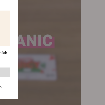
ních
bo