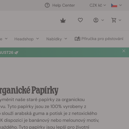
CZK kč
Help Center
Saved
items
Příručka pro pěstování
ce
Headshop
Nabídky
UST26 🌿
Organické Papírky
yměnit naše staré papírky za organickou
vu. Tyto papírky jsou ze 100% vyrobeny z
lo slouží arabská guma a potisk je z netoxického
 K dispozici je banánový nebo melounový motiv,
á každého. Tyto papírky jsou lepší pro životní