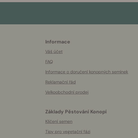
Informace
More
helpful
Váš účet
info
FAQ
Informace o doručení konopných semínek
Reklamační řád
Velkoobchodní prodej
Základy Pěstování Konopí
Klíčení semen
Tipy pro vegetační fázi