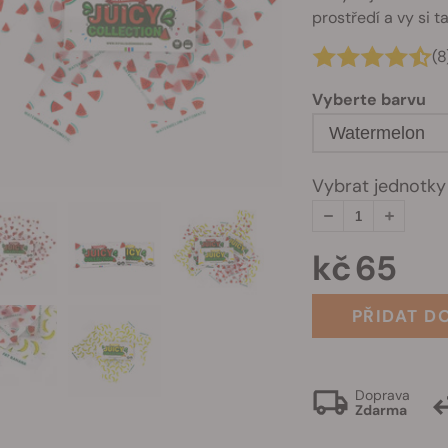
prostředí a vy si 
(8
Vyberte barvu
Watermelon
Vybrat jednotky
kč 65
PŘIDAT D
Doprava
Zdarma