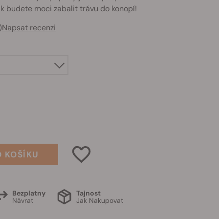
tak budete moci zabalit trávu do konopí!
)
Napsat recenzi
O KOŠÍKU
Bezplatny
Tajnost
Návrat
Jak Nakupovat