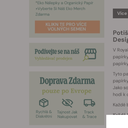
Více
Poti
Des
V Royal
papírky
papírky
Tyto pa
papírky
Jako so
hodí k
Každé b
Každé 