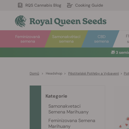
RQS Cannabis Blog
Cooking Guide
F
Feminizovaná
Samonakvétací
CBD
semena
semena
semena
🎁
3 sem
Domů
>
Headshop
>
Pěstitelské Potřeby a Vybavení
>
Pot
Kategorie
Samonakvetaci
Semena Marihuany
Feminizovana Semena
Marihuany