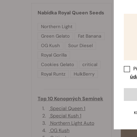
Nabídka Royal Queen Seeds
Northern Light
Green Gelato
Fat Banana
OG Kush
Sour Diesel
Royal Gorilla
Cookies Gelato
critical
P
Royal Runtz
HulkBerry
úd
Top 10 Konopných Semínek
1.
Special Queen 1
K
2.
Special Kush 1
3.
Northern Light Auto
4.
OG Kush