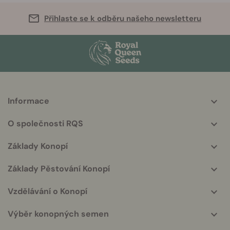
Přihlaste se k odběru našeho newsletteru
Informace
More
helpful
O společnosti RQS
info
Základy Konopí
Základy Pěstování Konopí
Vzdělávání o Konopí
Výběr konopných semen