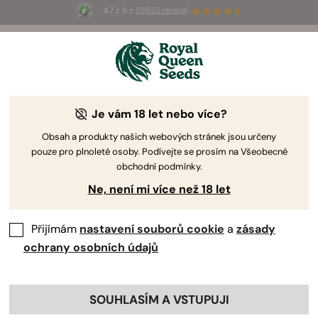
4.7 z 5 z
58653 recenzí
☀️
Summer Sales
: Až 50% slevy
na vybrané produkty! ⏤
Koupit teď
🛍️
Je vám 18 let nebo více?
Obsah a produkty našich webových stránek jsou určeny
pouze pro plnoleté osoby. Podívejte se prosím na Všeobecné
obchodní podmínky.
Ne, není mi více než 18 let
Přijímám
nastavení souborů cookie
a
zásady
ochrany osobních údajů
SOUHLASÍM A VSTUPUJI