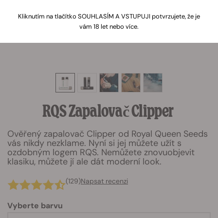
Kliknutím na tlačítko SOUHLASÍM A VSTUPUJI potvrzujete, že je
vám 18 let nebo více.
RQS Zapalovač Clipper
Ověřený zapalovač Clipper od Royal Queen Seeds
vás nikdy nezklame. Nyní si jej můžete užít s
ozdobným logem RQS. Nemůžete znovuobjevit
klasiku, můžete jí ale dát moderní look.
(129)
Napsat recenzi
Vyberte barvu