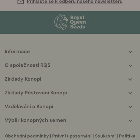
Přihlaste se k odběru našeho newsletteru
Informace
More
helpful
O společnosti RQS
info
Základy Konopí
Základy Pěstování Konopí
Vzdělávání o Konopí
Výběr konopných semen
Obchodní podmínky
|
Právní upozornění
|
Soukromí
|
Politika