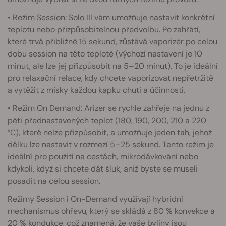
• Režim Session: Solo III vám umožňuje nastavit konkrétní
teplotu nebo přizpůsobitelnou předvolbu. Po zahřátí,
které trvá přibližně 15 sekund, zůstává vaporizér po celou
dobu session na této teplotě (výchozí nastavení je 10
minut, ale lze jej přizpůsobit na 5–20 minut). To je ideální
pro relaxační relace, kdy chcete vaporizovat nepřetržitě
a vytěžit z misky každou kapku chuti a účinnosti.
• Režim On Demand: Arizer se rychle zahřeje na jednu z
pěti přednastavených teplot (180, 190, 200, 210 a 220
°C), které nelze přizpůsobit, a umožňuje jeden tah, jehož
délku lze nastavit v rozmezí 5–25 sekund. Tento režim je
ideální pro použití na cestách, mikrodávkování nebo
kdykoli, když si chcete dát šluk, aniž byste se museli
posadit na celou session.
Režimy Session i On-Demand využívají hybridní
mechanismus ohřevu, který se skládá z 80 % konvekce a
20 % kondukce, což znamená, že vaše byliny jsou