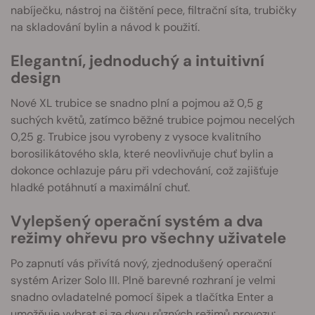
nabíječku, nástroj na čištění pece, filtrační síta, trubičky
na skladování bylin a návod k použití.
Elegantní, jednoduchý a intuitivní
design
Nové XL trubice se snadno plní a pojmou až 0,5 g
suchých květů, zatímco běžné trubice pojmou necelých
0,25 g. Trubice jsou vyrobeny z vysoce kvalitního
borosilikátového skla, které neovlivňuje chuť bylin a
dokonce ochlazuje páru při vdechování, což zajišťuje
hladké potáhnutí a maximální chuť.
Vylepšený operační systém a dva
režimy ohřevu pro všechny uživatele
Po zapnutí vás přivítá nový, zjednodušený operační
systém Arizer Solo III. Plně barevné rozhraní je velmi
snadno ovladatelné pomocí šipek a tlačítka Enter a
umožňuje vybrat si ze dvou různých režimů provozu: