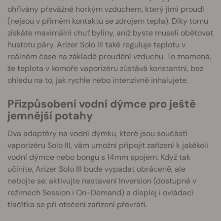
ohřívány převážně horkým vzduchem, který jimi proudí
(nejsou v přímém kontaktu se zdrojem tepla). Díky tomu
získáte maximální chuť byliny, aniž byste museli obětovat
hustotu páry. Arizer Solo III také reguluje teplotu v
reálném čase na základě proudění vzduchu. To znamená,
že teplota v komoře vaporizéru zůstává konstantní, bez
ohledu na to, jak rychle nebo intenzivně inhalujete.
Přizpůsobení vodní dýmce pro ještě
jemnější potahy
Dva adaptéry na vodní dýmku, které jsou součástí
vaporizéru Solo III, vám umožní připojit zařízení k jakékoli
vodní dýmce nebo bongu s 14mm spojem. Když tak
učiníte, Arizer Solo III bude vypadat obráceně, ale
nebojte se: aktivujte nastavení Inversion (dostupné v
režimech Session i On-Demand) a displej i ovládací
tlačítka se při otočení zařízení převrátí.