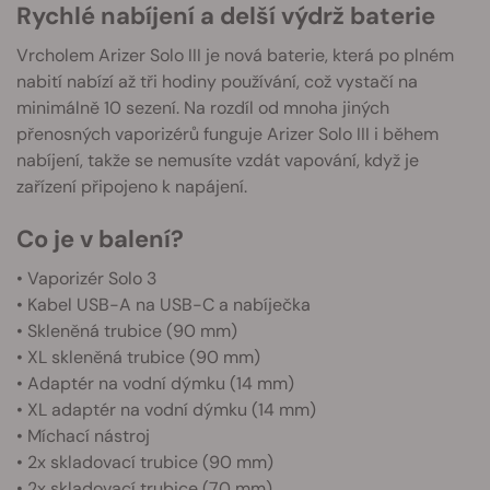
Rychlé nabíjení a delší výdrž baterie
Vrcholem Arizer Solo III je nová baterie, která po plném
nabití nabízí až tři hodiny používání, což vystačí na
minimálně 10 sezení. Na rozdíl od mnoha jiných
přenosných vaporizérů funguje Arizer Solo III i během
nabíjení, takže se nemusíte vzdát vapování, když je
zařízení připojeno k napájení.
Co je v balení?
• Vaporizér Solo 3
• Kabel USB-A na USB-C a nabíječka
• Skleněná trubice (90 mm)
• XL skleněná trubice (90 mm)
• Adaptér na vodní dýmku (14 mm)
• XL adaptér na vodní dýmku (14 mm)
• Míchací nástroj
• 2x skladovací trubice (90 mm)
• 2x skladovací trubice (70 mm)