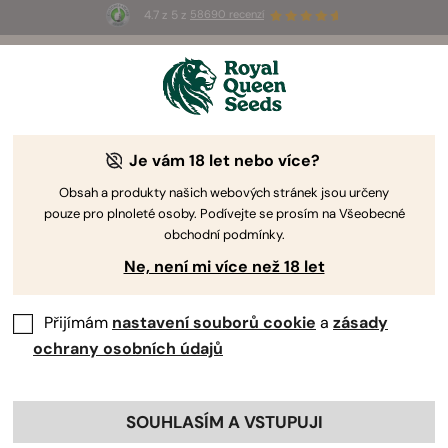
4.7 z 5 z
58690 recenzí
☀️
Summer Sales
: Až 50% slevy
na vybrané produkty! ⏤
Koupit teď
🛍️
Je vám 18 let nebo více?
Obsah a produkty našich webových stránek jsou určeny
pouze pro plnoleté osoby. Podívejte se prosím na Všeobecné
obchodní podmínky.
Ne, není mi více než 18 let
Přijímám
nastavení souborů cookie
a
zásady
ochrany osobních údajů
SOUHLASÍM A VSTUPUJI