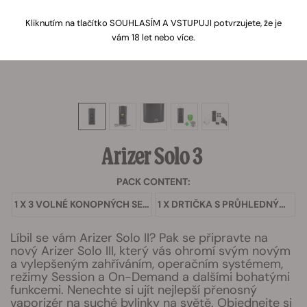
Kliknutím na tlačítko SOUHLASÍM A VSTUPUJI potvrzujete, že je
vám 18 let nebo více.
Arizer Solo 3
PACK CONTENT:
1 X 3 VOLNÉ KONOPNÝCH SEMEN
1 X DRTIČKA S PRŮHLEDNÝM VÍČKEM
Líbil se vám Arizer Solo II? Pak se připravte na
nový Arizer Solo III, který vás ohromí svým novým
a vylepšeným zahříváním, operačním systémem,
režimy Session a On-Demand a dalšími bohatými
funkcemi. Nenechte si ujít nejlepší přenosný
vaporizér na suché bylinky na světě. Objednejte si