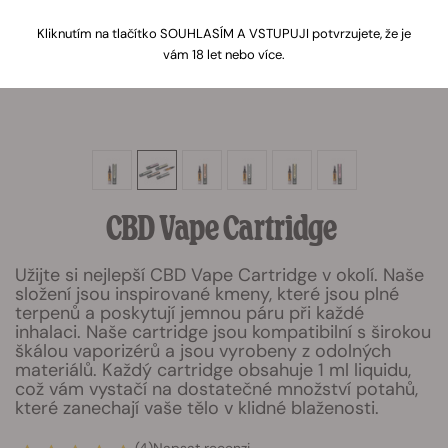
Kliknutím na tlačítko SOUHLASÍM A VSTUPUJI potvrzujete, že je
vám 18 let nebo více.
CBD
Vape Cartridge
Užijte si nejlepší CBD Vape Cartridge v okolí. Naše
složení jsou inspirované kmeny, které jsou plné
terpenů a poskytují jemnou páru při každé
inhalaci. Naše cartridge jsou kompatibilní s širokou
škálou vaporizérů a jsou vyrobeny z odolných
materiálů. Každý cartridge obsahuje 1 ml liquidu,
což vám vystačí na dostatečné množství potahů,
které zanechají vaše tělo v klidné blaženosti.