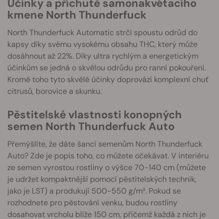
Účinky a příchutě samonakvétacího
kmene North Thunderfuck
North Thunderfuck Automatic strčí spoustu odrůd do
kapsy díky svému vysokému obsahu THC, který může
dosáhnout až 22%. Díky ultra rychlým a energetickým
účinkům se jedná o skvělou odrůdu pro ranní pokouření.
Kromě toho tyto skvělé účinky doprovází komplexní chuť
citrusů, borovice a skunku.
Pěstitelské vlastnosti konopných
semen North Thunderfuck Auto
Přemýšlíte, že dáte šanci semenům North Thunderfuck
Auto? Zde je popis toho, co můžete očekávat. V interiéru
ze semen vyrostou rostliny o výšce 70-140 cm (můžete
je udržet kompaktnější pomocí pěstitelských technik,
jako je LST) a produkují 500-550 g/m². Pokud se
rozhodnete pro pěstování venku, budou rostliny
dosahovat vrcholu blíže 150 cm, přičemž každá z nich je