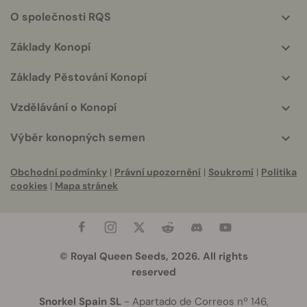
helpful
O společnosti RQS
info
Základy Konopí
Základy Pěstování Konopí
Vzdělávání o Konopí
Výběr konopných semen
Obchodní podmínky
|
Právní upozornění
|
Soukromí
|
Politika
cookies
|
Mapa stránek
© Royal Queen Seeds, 2026. All rights
reserved
Snorkel Spain SL
- Apartado de Correos nº 146,