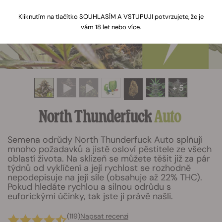
Kliknutím na tlačítko SOUHLASÍM A VSTUPUJI potvrzujete, že je
vám 18 let nebo více.
+ 5
North Thunderfuck
Auto
Semena odrůdy North Thunderfuck Auto splňují
mnoho požadavků a jistě osloví pěstitele ze všech
oblastí života. Na sklizeň se můžete těšit již za pár
týdnů od vyklíčení a její rychlost se rozhodně
nepodepisuje na její síle (obsahuje až 22% THC).
Pokud hledáte rychlou a silnou odrůdu s
euforickými účinky, tak jste ji právě našli.
(119)
Napsat recenzi