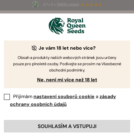
4.7 z 5 z
58690 recenzí
🎁
3 semínka White Widow Auto
ZDARMA pro
prvních 100, kteří použijí kód
AUGUST26 🌿
Je vám 18 let nebo více?
Obsah a produkty našich webových stránek jsou určeny
pouze pro plnoleté osoby. Podívejte se prosím na Všeobecné
obchodní podmínky.
Ne, není mi více než 18 let
Přijímám
nastavení souborů cookie
a
zásady
ochrany osobních údajů
SOUHLASÍM A VSTUPUJI