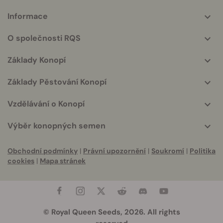
Informace
More
helpful
O společnosti RQS
info
Základy Konopí
Základy Pěstování Konopí
Vzdělávání o Konopí
Výběr konopných semen
Obchodní podmínky
|
Právní upozornění
|
Soukromí
|
Politika
cookies
|
Mapa stránek
© Royal Queen Seeds, 2026. All rights