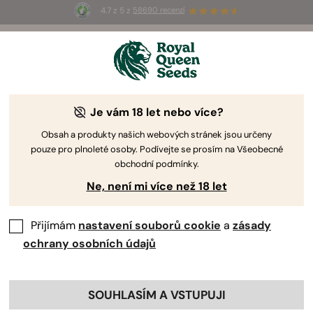
4.7 z 5 z
58690 recenzí
🎁
3 semínka White Widow Auto
ZDARMA pro
prvních 100, kteří použijí kód
AUGUST26 🌿
Je vám 18 let nebo více?
Obsah a produkty našich webových stránek jsou určeny
pouze pro plnoleté osoby. Podívejte se prosím na Všeobecné
obchodní podmínky.
Ne, není mi více než 18 let
Přijímám
nastavení souborů cookie
a
zásady
ochrany osobních údajů
SOUHLASÍM A VSTUPUJI