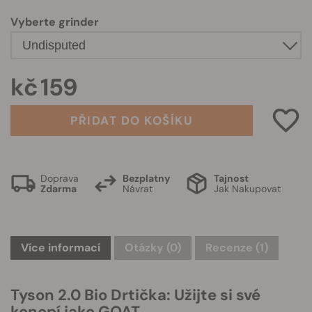
Vyberte grinder
kč 159
PŘIDAT DO KOŠÍKU
Doprava
Bezplatny
Tajnost
Zdarma
Návrat
Jak Nakupovat
Více informací
Otázky
(0)
Recenze (1)
Tyson 2.0 Bio Drtička: Užijte si své
konopí jako GOAT