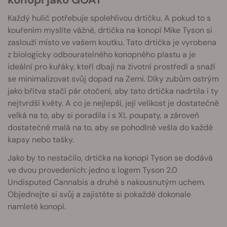
Každý hulič potřebuje spolehlivou drtičku. A pokud to s
kouřením myslíte vážně, drtička na konopí Mike Tyson si
zaslouží místo ve vašem koutku. Tato drtička je vyrobena
z biologicky odbouratelného konopného plastu a je
ideální pro kuřáky, kteří dbají na životní prostředí a snaží
se minimalizovat svůj dopad na Zemi. Díky zubům ostrým
jako břitva stačí pár otočení, aby tato drtička nadrtila i ty
nejtvrdší květy. A co je nejlepší, její velikost je dostatečně
velká na to, aby si poradila i s XL poupaty, a zároveň
dostatečně malá na to, aby se pohodlně vešla do každé
kapsy nebo tašky.
Jako by to nestačilo, drtička na konopí Tyson se dodává
ve dvou provedeních: jedno s logem Tyson 2.0
Undisputed Cannabis a druhé s nakousnutým uchem.
Objednejte si svůj a zajistěte si pokaždé dokonale
namleté konopí.