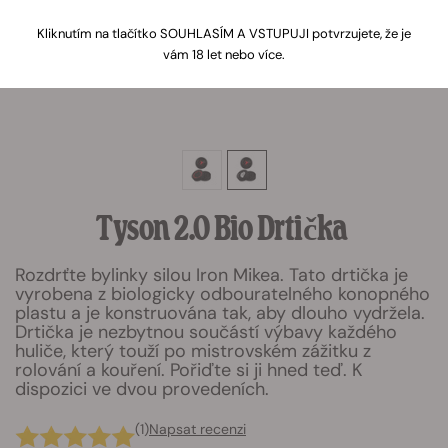
Kliknutím na tlačítko SOUHLASÍM A VSTUPUJI potvrzujete, že je
vám 18 let nebo více.
Tyson 2.0 Bio Drtička
Rozdrťte bylinky silou Iron Mikea. Tato drtička je
vyrobena z biologicky odbouratelného konopného
plastu a je konstruována tak, aby dlouho vydržela.
Drtička je nezbytnou součástí výbavy každého
huliče, který touží po mistrovském zážitku z
rolování a kouření. Pořiďte si ji hned teď. K
dispozici ve dvou provedeních.
(1)
Napsat recenzi