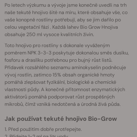
Po letech výzkumu a vývoje jsme konečně uvedli na trh
naše tekuté hnojivo šité na míru, které obsahuje vše, co
vaše konopné rostliny potřebují, aby se jim dařilo po
celou vegetační fázi . Každá lahev Bio Grow Hnojiva
obsahuje 250 ml vysoce kvalitních živin.
Toto hnojivo pro rostliny s dokonale vyváženým
poměrem NPK 3-3-3 poskytuje dokonalou směs dusíku,
fosforu a draslíku potřebnou pro bujný růst listů.
Přídavek rozsáhlého seznamu aminokyselin podněcuje
vývoj rostlin, zatímco 15% obsah organické hmoty
pomáhá zlepšovat fyzikální, biologické a chemické
vlastnosti půdy. A konečně přítomnost enzymatických
aktivátorů pomáhá podporovat růst prospěšných
mikrobů, čímž vzniká nedotčená a úrodná živá půda.
Jak používat tekuté hnojivo Bio-Grow
1. Před použitím dobře protřepejte.
2. Přidejte 1-2 ml na litr vody.