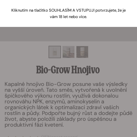
Kliknutím na tlačítko SOUHLASÍM A VSTUPUJI potvrzujete, že je
vám 18 let nebo více.
Bio-Grow Hnojivo
Kapalné hnojivo Bio-Grow posune vaše výsledky
na vyšší úroveň. Tato směs, vytvořená k uvolnění
špičkového výkonu rostlin, využívá dokonalou
rovnováhu NPK, enzymů, aminokyselin a
organických látek k optimalizaci zdraví vašich
rostlin a půdy. Podpořte bujný růst a dodejte půdě
život, abyste položili základy pro úspěšnou a
produktivní fázi kvetení.