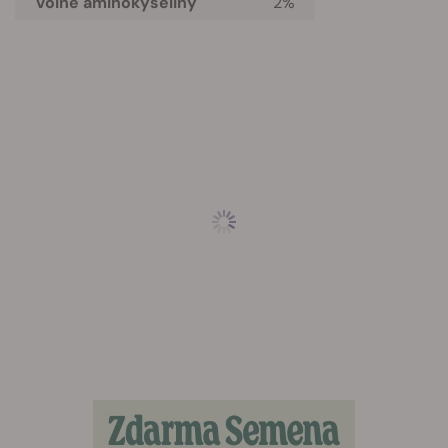
Volné aminokyseliny
2%