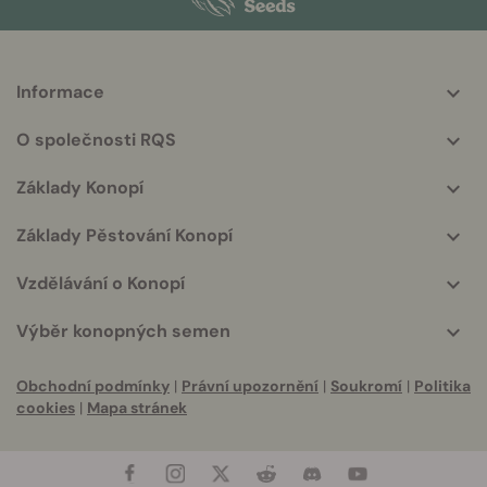
Informace
More
helpful
O společnosti RQS
info
Základy Konopí
Základy Pěstování Konopí
Vzdělávání o Konopí
Výběr konopných semen
Obchodní podmínky
|
Právní upozornění
|
Soukromí
|
Politika
cookies
|
Mapa stránek