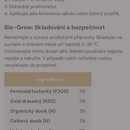
3. Důkladně promíchejte.
4. Aplikujte jako kořenovou zálivku nebo listový postřik.
Bio-Grow: Skladování a bezpečnost
Nemíchejte s vysoce acidickými přípravky. Skladujte na
suchém a tmavém místě při teplotě 5-35 °C.
Uchovávejte mimo dosah dětí. Během používání nejezte,
nepijte a nekuřte. V případě rozlití vyčistěte vodou;
nevylévejte do prostředí.
Ingredients
Pentoxid fosforitý (P2O5)
3%
Oxid draselný (K2O)
3%
Organický dusík (N)
3%
Celkový dusík (N)
3%