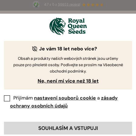
4.7 z 5 z
58653 recenzí
☀️
Summer Sales
: Až 50% slevy
na vybrané produkty! ⏤
Koupit teď
🛍️
Je vám 18 let nebo více?
Obsah a produkty našich webových stránek jsou určeny
pouze pro plnoleté osoby. Podívejte se prosím na Všeobecné
obchodní podmínky.
Ne, není mi více než 18 let
Přijímám
nastavení souborů cookie
a
zásady
ochrany osobních údajů
SOUHLASÍM A VSTUPUJI