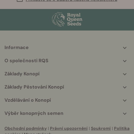
Informace
More
helpful
O společnosti RQS
info
Základy Konopí
Základy Pěstování Konopí
Vzdělávání o Konopí
Výběr konopných semen
Obchodní podmínky
|
Právní upozornění
|
Soukromí
|
Politika