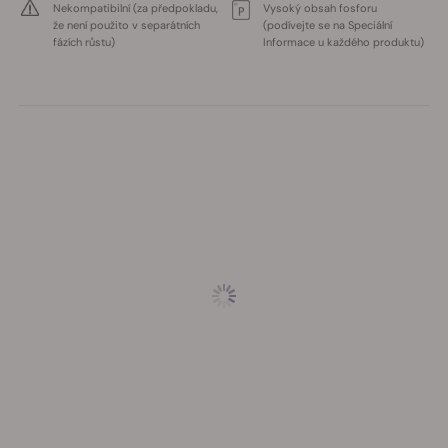
Nekompatibilní (za předpokladu,
Vysoký obsah fosforu
že není použito v separátních
(podívejte se na Speciální
fázích růstu)
Informace u každého produktu)