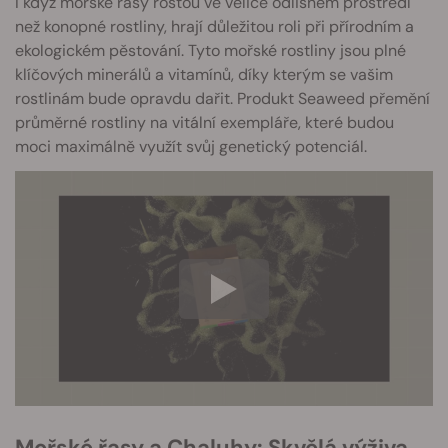
I když mořské řasy rostou ve velice odlišném prostředí
než konopné rostliny, hrají důležitou roli při přírodním a
ekologickém pěstování. Tyto mořské rostliny jsou plné
klíčových minerálů a vitamínů, díky kterým se vašim
rostlinám bude opravdu dařit. Produkt Seaweed přemění
průměrné rostliny na vitální exempláře, které budou
moci maximálně využít svůj genetický potenciál.
Mořské řasy a Chaluhy: Skvělá výživa