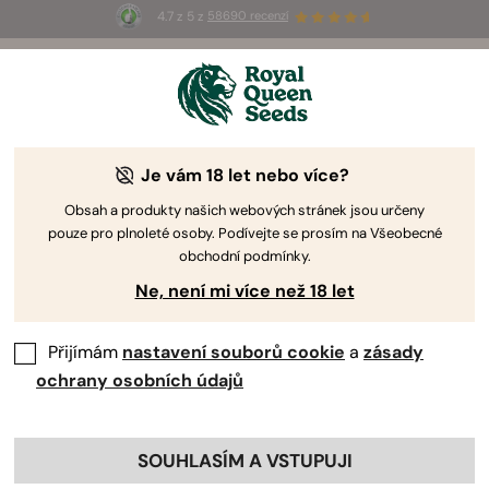
4.7 z 5 z
58690 recenzí
🎁
3 semínka White Widow Auto
ZDARMA pro
prvních 100, kteří použijí kód
AUGUST26 🌿
Je vám 18 let nebo více?
Obsah a produkty našich webových stránek jsou určeny
pouze pro plnoleté osoby. Podívejte se prosím na Všeobecné
obchodní podmínky.
Ne, není mi více než 18 let
Přijímám
nastavení souborů cookie
a
zásady
ochrany osobních údajů
SOUHLASÍM A VSTUPUJI