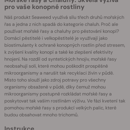
pro vaše konopné rostliny
Náš produkt Seaweed využívá sílu třech druhů mořských
řas a jedna z nich spadá do kategorie chaluh. Proč ale
používat mořské řasy a chaluhy pro pěstování konopí?
Domácí pěstitelé i velkopěstitelé je využívají jako
biostimulanty k ochraně konopných rostlin před stresem,
k zvýšení kvality konopí a také ke zlepšení efektivity
hnojení. Na rozdíl od syntetických hnojiv, mořské řasy
neobsahují soli, které mohou poškodit prospěšné
mikroorganismy a narušit tak recyklaci živin v půdě.
Místo toho slouží jako zdroj potravy pro všechny
organismy obsažené v půdě, díky čemuž mohou
mikroorganismy postupně rozkládat mořské řasy a
poskytovat tak vašim rostlinám výživu. Ve fázi kvetení tak
pomohou mořské řasy s produkcí velkých palic, které
budou obsahovat mnoho trichomů.
Instrukce