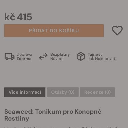
kč 415
PŘIDAT DO KOŠÍKU
Doprava
Bezplatny
Tajnost
Zdarma
Návrat
Jak Nakupovat
Více informací
Otázky
(0)
Recenze (8)
Seaweed: Tonikum pro Konopné
Rostliny