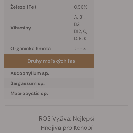
Železo (Fe)
0.96%
A, B1,
B2,
Vitamíny
B12, C,
D, E, K
Organická hmota
<55%
Druhy mořských řas
Ascophyllum sp.
Sargassum sp.
Macrocystis sp.
RQS Výživa: Nejlepší
Hnojiva pro Konopí