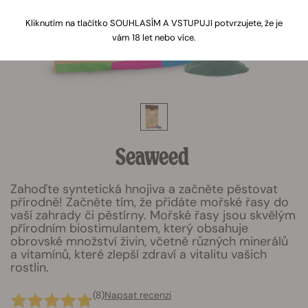
Kliknutím na tlačítko SOUHLASÍM A VSTUPUJI potvrzujete, že je
vám 18 let nebo více.
Seaweed
Zahoďte syntetická hnojiva a začněte pěstovat
přírodně! Začněte tím, že přidáte mořské řasy do
vaší zahrady či pěstírny. Mořské řasy jsou skvělým
přírodním biostimulantem, který obsahuje
obrovské množství živin, včetně různých minerálů
a vitamínů, které zlepší zdraví a vitalitu vašich
rostlin.
(8)
Napsat recenzi