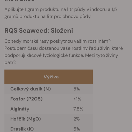
Aplikujte 1 gram produktu na litr půdy v indooru a 1,5
gramů produktu na litr pro obnovu půdy.
RQS Seaweed: Složení
Co tedy mořské řasy poskytnou vašim rostlinám?
Postupem času dostanou vaše rostliny řadu živin, které
podporují klíčové fyziologické funkce. Mezi tyto živiny
patří:
Výživa
Celkový dusík (N)
5%
Fosfor (P2O5)
>1%
Algináty
7.8%
Hořčík (MgO)
2%
Draslík (K)
6%