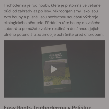
Trichoderma je rod houby, která je přítomná ve většině
půd, od zahrady až po lesy. Mikroorganismy, jako jsou
tyto houby a plísně, jsou nezbytnou součástí výzbroje
ekologického pěstitele. Přidáním této houby do vašeho
substrátu pomůžete vašim rostlinám dosáhnout jejich
plného potenciálu, zatímco je ochráníte před chorobami.
Easy Roots Trichoderma v Prášku: