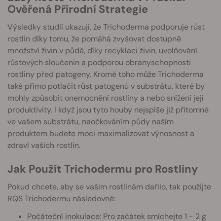
Ověřená Přírodní Strategie
Výsledky studií ukazují, že Trichoderma podporuje růst
rostlin díky tomu, že pomáhá zvyšovat dostupné
množství živin v půdě, díky recyklaci živin, uvolňování
růstových sloučenin a podporou obranyschopnosti
rostliny před patogeny. Kromě toho může Trichoderma
také přímo potlačit růst patogenů v substrátu, které by
mohly způsobit onemocnění rostliny a nebo snížení její
produktivity. I když jsou tyto houby nejspíše již přítomné
ve vašem substrátu, naočkováním půdy naším
produktem budete moci maximalizovat výnosnost a
zdraví vašich rostlin.
Jak Použít Trichodermu pro Rostliny
Pokud chcete, aby se vašim rostlinám dařilo, tak použijte
RQS Trichodermu následovně:
Počáteční inokulace: Pro začátek smíchejte 1 - 2 g