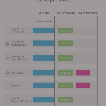
KLÍČENÍ
VEGETATIVNÍ
F
ÁZE KVETENÍ
(
příprava půdy
)
Easy Roots
přesazení
Rhizobacter
Easy Roots
přesazení
Trichoderma
Easy Roots
přesazení
Mycorrhiza Mix
Bat Guano
přesazení
Seaweed
přesazení
Easy Boost
přesazení
Organic Nutrition