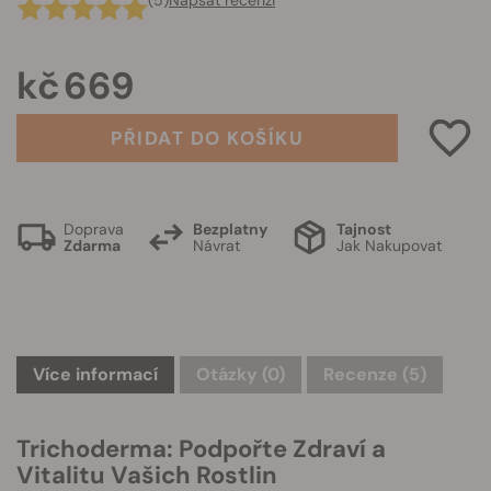
(5)
Napsat recenzi
kč 669
PŘIDAT DO KOŠÍKU
Doprava
Bezplatny
Tajnost
Zdarma
Návrat
Jak Nakupovat
Více informací
Otázky
(0)
Recenze (5)
Trichoderma: Podpořte Zdraví a
Vitalitu Vašich Rostlin