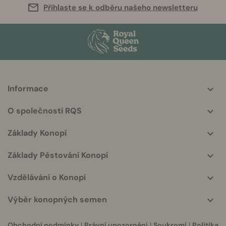
Přihlaste se k odběru našeho newsletteru
Informace
More
helpful
O společnosti RQS
info
Základy Konopí
Základy Pěstování Konopí
Vzdělávání o Konopí
Výběr konopných semen
Obchodní podmínky
|
Právní upozornění
|
Soukromí
|
Politika