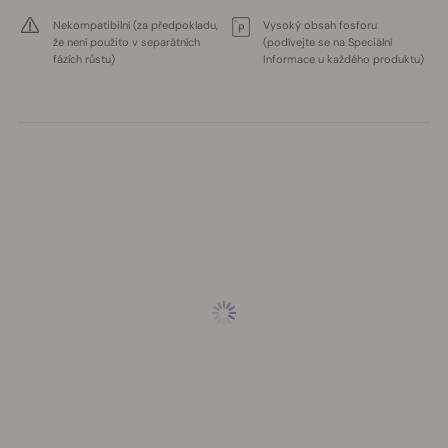
Nekompatibilní (za předpokladu,
Vysoký obsah fosforu
že není použito v separátních
(podívejte se na Speciální
fázích růstu)
Informace u každého produktu)