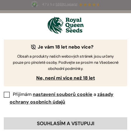
4.7 z 5 z
58690 recenzí
🎁
3 semínka White Widow Auto
ZDARMA pro
prvních 100, kteří použijí kód
AUGUST26 🌿
Je vám 18 let nebo více?
Obsah a produkty našich webových stránek jsou určeny
pouze pro plnoleté osoby. Podívejte se prosím na Všeobecné
obchodní podmínky.
Ne, není mi více než 18 let
Přijímám
nastavení souborů cookie
a
zásady
ochrany osobních údajů
SOUHLASÍM A VSTUPUJI