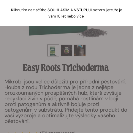
Kliknutím na tlačítko SOUHLASÍM A VSTUPUJI potvrzujete, že je
vám 18 let nebo více.
Easy Roots Trichoderma
Mikrobi jsou velice důležití pro přírodní pěstování.
Houba z rodu Trichoderma je jedna z nejlépe
prozkoumaných prospěšných hub, která zvyšuje
recyklaci živin v půdě, pomáhá rostlinám v boji
proti patogenům a aktivně bojuje proti
patogenům v substrátu. Přidejte tento produkt do
vaší výzbroje a optimalizujte výsledky vašeho
pěstování.