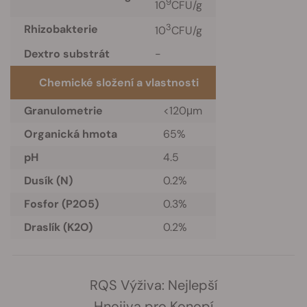
9
10
CFU/g
3
Rhizobakterie
10
CFU/g
Dextro substrát
-
Chemické složení a vlastnosti
Granulometrie
<120μm
Organická hmota
65%
pH
4.5
Dusík (N)
0.2%
Fosfor (P2O5)
0.3%
Draslík (K2O)
0.2%
RQS Výživa: Nejlepší
Hnojiva pro Konopí