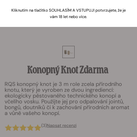
Kliknutím na tlačítko SOUHLASÍM A VSTUPUJI potvrzujete, že je
vám 18 let nebo více.
Konopný Knot Zdarma
RQS konopný knot je 3 m role zcela přírodního
knotu, který je vyroben ze dvou ingrediencí:
ekologicky pěstovaného technického konopí a
včelího vosku. Použijte jej pro odpalování jointů,
bongů, doutníků či k zachování přírodních aromat
a vůně vašeho konopí.
(3)
Napsat recenzi