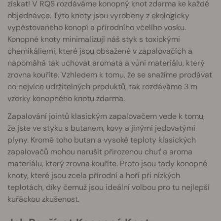
získat! V RQS rozdáváme konopný knot zdarma ke každé
objednávce. Tyto knoty jsou vyrobeny z ekologicky
vypěstovaného konopí a přírodního včelího vosku.
Konopné knoty minimalizují náš styk s toxickými
chemikáliemi, které jsou obsažené v zapalovačích a
napomáhá tak uchovat aromata a vůni materiálu, který
zrovna kouříte. Vzhledem k tomu, že se snažíme prodávat
co nejvíce udržitelných produktů, tak rozdáváme 3 m
vzorky konopného knotu zdarma.
Zapalování jointů klasickým zapalovačem vede k tomu,
že jste ve styku s butanem, kovy a jinými jedovatými
plyny. Kromě toho butan a vysoké teploty klasických
zapalovačů mohou narušit přirozenou chuť a aroma
materiálu, který zrovna kouříte. Proto jsou tady konopné
knoty, které jsou zcela přírodní a hoří při nízkých
teplotách, díky čemuž jsou ideální volbou pro tu nejlepší
kuřáckou zkušenost.