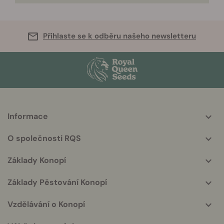
Přihlaste se k odběru našeho newsletteru
Informace
More
helpful
O společnosti RQS
info
Základy Konopí
Základy Pěstování Konopí
Vzdělávání o Konopí