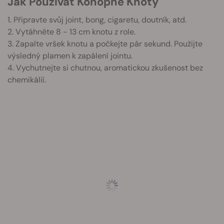
Jak Používat Konopné Knoty
1. Připravte svůj joint, bong, cigaretu, doutník, atd.
2. Vytáhněte 8 - 13 cm knotu z role.
3. Zapalte vršek knotu a počkejte pár sekund. Použijte
výsledný plamen k zapálení jointu.
4. Vychutnejte si chutnou, aromatickou zkušenost bez
chemikálií.