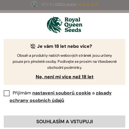
4.7 z 5 z
58653 recenzí
⏳
1+1
-
Pouze po omezenou dobu!
2d 17h 41m 44s
🌱
Je vám 18 let nebo více?
Obsah a produkty našich webových stránek jsou určeny
pouze pro plnoleté osoby. Podívejte se prosím na Všeobecné
obchodní podmínky.
Ne, není mi více než 18 let
Přijímám
nastavení souborů cookie
a
zásady
ochrany osobních údajů
SOUHLASÍM A VSTUPUJI