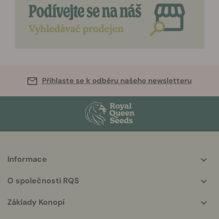
Přihlaste se k odběru našeho newsletteru
Informace
More
helpful
O společnosti RQS
info
Základy Konopí