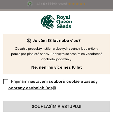
4.7 z 5 z
58690 recenzí
🎁
3 semínka White Widow Auto
ZDARMA pro
prvních 100, kteří použijí kód
AUGUST26 🌿
Je vám 18 let nebo více?
Obsah a produkty našich webových stránek jsou určeny
pouze pro plnoleté osoby. Podívejte se prosím na Všeobecné
obchodní podmínky.
Ne, není mi více než 18 let
Přijímám
nastavení souborů cookie
a
zásady
ochrany osobních údajů
SOUHLASÍM A VSTUPUJI