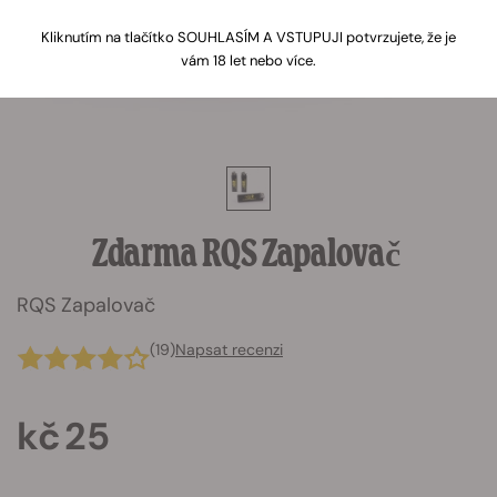
Kliknutím na tlačítko SOUHLASÍM A VSTUPUJI potvrzujete, že je
vám 18 let nebo více.
Zdarma RQS Zapalovač
RQS Zapalovač
(19)
Napsat recenzi
kč 25