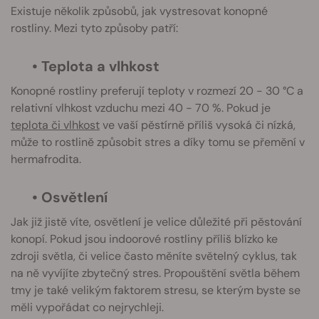
Existuje několik způsobů, jak vystresovat konopné
rostliny. Mezi tyto způsoby patří:
• Teplota a vlhkost
Konopné rostliny preferují teploty v rozmezí 20 - 30 °C a
relativní vlhkost vzduchu mezi 40 - 70 %. Pokud je
teplota či vlhkost
ve vaší pěstírně příliš vysoká či nízká,
může to rostlině způsobit stres a díky tomu se přemění v
hermafrodita.
• Osvětlení
Jak již jistě víte, osvětlení je velice důležité při pěstování
konopí. Pokud jsou indoorové rostliny příliš blízko ke
zdroji světla, či velice často měníte světelný cyklus, tak
na ně vyvíjíte zbytečný stres. Propouštění světla během
tmy je také velikým faktorem stresu, se kterým byste se
měli vypořádat co nejrychleji.