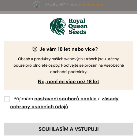
4.7 z 5 z
58744 recenzí
🎁
3 semínka White Widow Auto
ZDARMA pro
prvních 100, kteří použijí kód
AUGUST26 🌿
By
Luke Sumpter
Je vám 18 let nebo více?
Reviewed by:
Silvia Maroto
Obsah a produkty našich webových stránek jsou určeny
Konopí a Hermafroditismus: Co to je a
pouze pro plnoleté osoby. Podívejte se prosím na Všeobecné
jak se s tímto problémem vypořádat?
obchodní podmínky.
Ne, není mi více než 18 let
Přijímám
nastavení souborů cookie
a
zásady
ochrany osobních údajů
SOUHLASÍM A VSTUPUJI