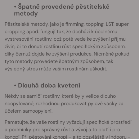
• Špatně provedené pěstitelské
metody
Pěstitelské metody, jako je fimming, topping, LST, super
cropping apod. fungují tak, že dochází k účelnému
vystresování rostliny, což poté vede ke zvýšení příjmu
živin, či to donutí rostlinu růst specifickým způsobem,
díky čemuž dojde ke zvýšení produkce. Nicméně pokud
tyto metody provedete špatným způsobem, tak
výsledný stres může vašim rostlinám uškodit.
• Dlouhá doba kvetení
Někdy se samičí rostliny, které byly velice dlouho
neopylované, rozhodnou produkovat pylové váčky za
účelem samoopylení.
Pamatujte, že vaše rostliny vyžadují specifické prostředí
a podmínky pro správný růst a vývoj a to platí i pro
konopí. Při pěstování konopí - a to obzvláště v indooru -