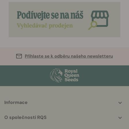
Přihlaste se k odběru našeho newsletteru
More
Informace
helpful
info
O společnosti RQS