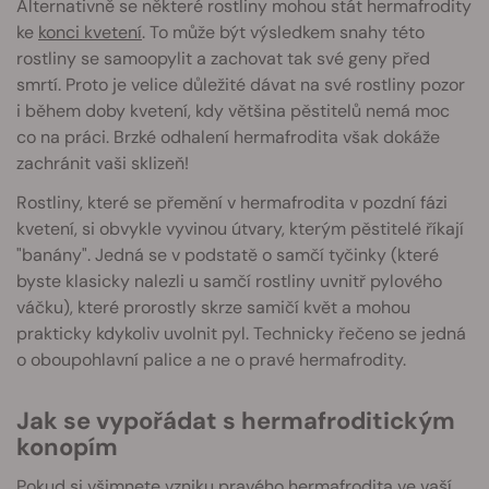
Alternativně se některé rostliny mohou stát hermafrodity
ke
konci kvetení
. To může být výsledkem snahy této
rostliny se samoopylit a zachovat tak své geny před
smrtí. Proto je velice důležité dávat na své rostliny pozor
i během doby kvetení, kdy většina pěstitelů nemá moc
co na práci. Brzké odhalení hermafrodita však dokáže
zachránit vaši sklizeň!
Rostliny, které se přemění v hermafrodita v pozdní fázi
kvetení, si obvykle vyvinou útvary, kterým pěstitelé říkají
"banány". Jedná se v podstatě o samčí tyčinky (které
byste klasicky nalezli u samčí rostliny uvnitř pylového
váčku), které prorostly skrze samičí květ a mohou
prakticky kdykoliv uvolnit pyl. Technicky řečeno se jedná
o oboupohlavní palice a ne o pravé hermafrodity.
Jak se vypořádat s hermafroditickým
konopím
Pokud si všimnete vzniku pravého hermafrodita ve vaší