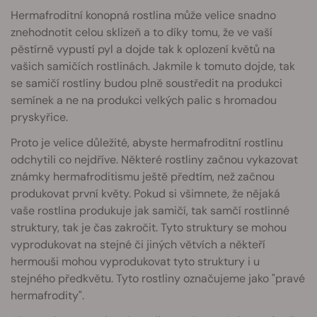
Hermafroditní konopná rostlina může velice snadno
znehodnotit celou sklizeň a to díky tomu, že ve vaší
pěstírně vypustí pyl a dojde tak k oplození květů na
vašich samičích rostlinách. Jakmile k tomuto dojde, tak
se samičí rostliny budou plně soustředit na produkci
semínek a ne na produkci velkých palic s hromadou
pryskyřice.
Proto je velice důležité, abyste hermafroditní rostlinu
odchytili co nejdříve. Některé rostliny začnou vykazovat
známky hermafroditismu ještě předtím, než začnou
produkovat první květy. Pokud si všimnete, že nějaká
vaše rostlina produkuje jak samičí, tak samčí rostlinné
struktury, tak je čas zakročit. Tyto struktury se mohou
vyprodukovat na stejné či jiných větvích a někteří
hermouši mohou vyprodukovat tyto struktury i u
stejného předkvětu. Tyto rostliny označujeme jako "pravé
hermafrodity".