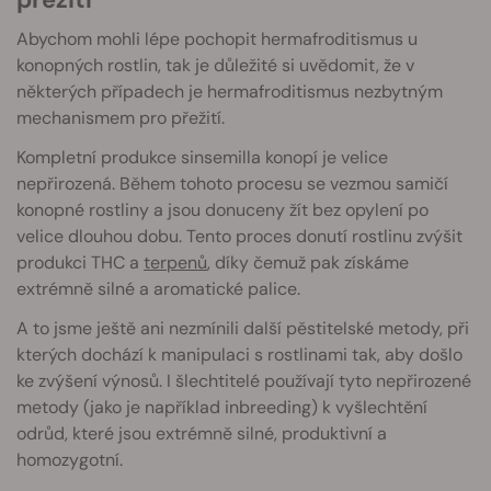
Abychom mohli lépe pochopit hermafroditismus u
konopných rostlin, tak je důležité si uvědomit, že v
některých případech je hermafroditismus nezbytným
mechanismem pro přežití.
Kompletní produkce sinsemilla konopí je velice
nepřirozená. Během tohoto procesu se vezmou samičí
konopné rostliny a jsou donuceny žít bez opylení po
velice dlouhou dobu. Tento proces donutí rostlinu zvýšit
produkci THC a
terpenů
, díky čemuž pak získáme
extrémně silné a aromatické palice.
A to jsme ještě ani nezmínili další pěstitelské metody, při
kterých dochází k manipulaci s rostlinami tak, aby došlo
ke zvýšení výnosů. I šlechtitelé používají tyto nepřirozené
metody (jako je například inbreeding) k vyšlechtění
odrůd, které jsou extrémně silné, produktivní a
homozygotní.