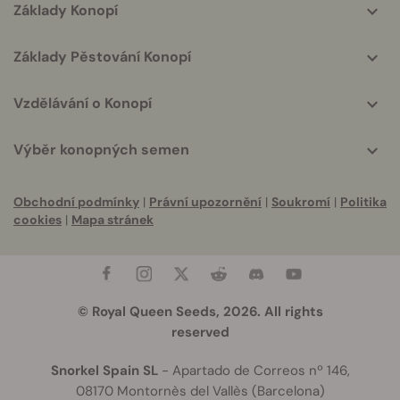
Základy Konopí
Základy Pěstování Konopí
Vzdělávání o Konopí
Výběr konopných semen
Obchodní podmínky
|
Právní upozornění
|
Soukromí
|
Politika
cookies
|
Mapa stránek
© Royal Queen Seeds, 2026. All rights
reserved
Snorkel Spain SL
- Apartado de Correos nº 146,
08170 Montornès del Vallès (Barcelona)