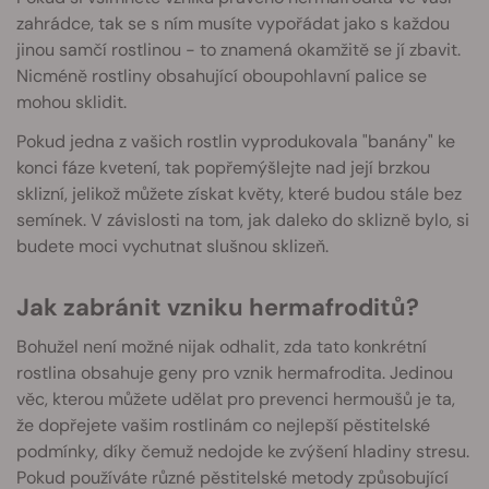
zahrádce, tak se s ním musíte vypořádat jako s každou
jinou samčí rostlinou - to znamená okamžitě se jí zbavit.
Nicméně rostliny obsahující oboupohlavní palice se
mohou sklidit.
Pokud jedna z vašich rostlin vyprodukovala "banány" ke
konci fáze kvetení, tak popřemýšlejte nad její brzkou
sklizní, jelikož můžete získat květy, které budou stále bez
semínek. V závislosti na tom, jak daleko do sklizně bylo, si
budete moci vychutnat slušnou sklizeň.
Jak zabránit vzniku hermafroditů?
Bohužel není možné nijak odhalit, zda tato konkrétní
rostlina obsahuje geny pro vznik hermafrodita. Jedinou
věc, kterou můžete udělat pro prevenci hermoušů je ta,
že dopřejete vašim rostlinám co nejlepší pěstitelské
podmínky, díky čemuž nedojde ke zvýšení hladiny stresu.
Pokud používáte různé pěstitelské metody způsobující