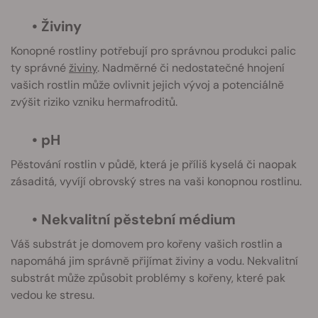
• Živiny
Konopné rostliny potřebují pro správnou produkci palic
ty správné
živiny
. Nadměrné či nedostatečné hnojení
vašich rostlin může ovlivnit jejich vývoj a potenciálně
zvýšit riziko vzniku hermafroditů.
• pH
Pěstování rostlin v půdě, která je příliš kyselá či naopak
zásaditá, vyvíjí obrovský stres na vaši konopnou rostlinu.
• Nekvalitní pěstební médium
Váš substrát je domovem pro kořeny vašich rostlin a
napomáhá jim správně přijímat živiny a vodu. Nekvalitní
substrát může způsobit problémy s kořeny, které pak
vedou ke stresu.