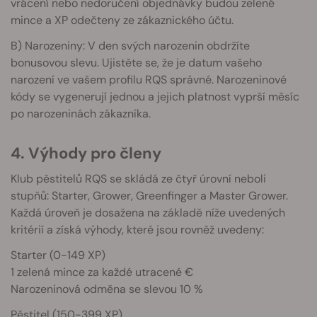
vrácení nebo nedoručení objednávky budou zelené
mince a XP odečteny ze zákaznického účtu.
B) Narozeniny: V den svých narozenin obdržíte
bonusovou slevu. Ujistěte se, že je datum vašeho
narození ve vašem profilu RQS správné. Narozeninové
kódy se vygenerují jednou a jejich platnost vyprší měsíc
po narozeninách zákazníka.
4. Výhody pro členy
Klub pěstitelů RQS se skládá ze čtyř úrovní neboli
stupňů: Starter, Grower, Greenfinger a Master Grower.
Každá úroveň je dosažena na základě níže uvedených
kritérií a získá výhody, které jsou rovněž uvedeny:
Starter (0-149 XP)
1 zelená mince za každé utracené €
Narozeninová odměna se slevou 10 %
Pěstitel (150-399 XP)