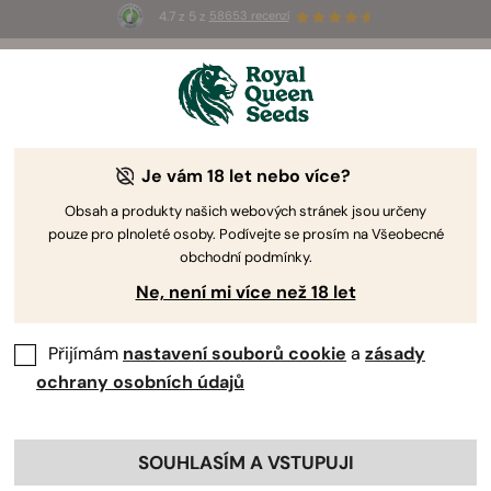
4.7 z 5 z
58653 recenzí
☀️
Summer Sales
: Až 50% slevy
na vybrané produkty! ⏤
Koupit teď
🛍️
PODMÍNKY
Je vám 18 let nebo více?
Obsah a produkty našich webových stránek jsou určeny
1. Přehled
pouze pro plnoleté osoby. Podívejte se prosím na Všeobecné
obchodní podmínky.
RQS Growers Club je věrnostní program, který byl
Ne, není mi více než 18 let
spuštěn pro všechny zákazníky společnosti Royal Queen
Seeds. Všichni zákazníci, kteří mají profil u RQS, budou po
Přijímám
nastavení souborů cookie
a
zásady
dokončení nákupu na www.royalqueenseeds.com
ochrany osobních údajů
zařazeni do RQS Growers Clubu. V rámci tohoto
programu budou zákazníci získávat zelené mince a XP
(zkušenostní body) za všechny online nákupy
uskutečněné na www.royalqueenseeds.com. Zákazníci
SOUHLASÍM A VSTUPUJI
neobdrží zelené mince ani XP za nákupy uskutečněné ve