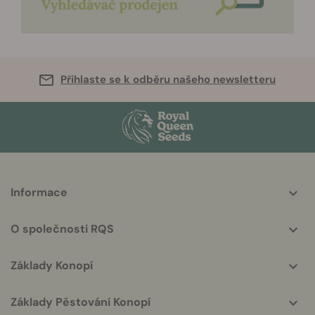
Přihlaste se k odběru našeho newsletteru
More
Informace
helpful
info
O společnosti RQS
Základy Konopí
Základy Pěstování Konopí