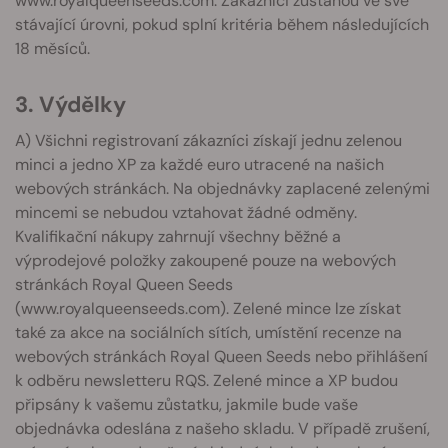
www.royalqueenseeds.com. Zákazníci zůstanou ve své
stávající úrovni, pokud splní kritéria během následujících
18 měsíců.
3. Výdělky
A) Všichni registrovaní zákazníci získají jednu zelenou
minci a jedno XP za každé euro utracené na našich
webových stránkách. Na objednávky zaplacené zelenými
mincemi se nebudou vztahovat žádné odměny.
Kvalifikační nákupy zahrnují všechny běžné a
výprodejové položky zakoupené pouze na webových
stránkách Royal Queen Seeds
(www.royalqueenseeds.com). Zelené mince lze získat
také za akce na sociálních sítích, umístění recenze na
webových stránkách Royal Queen Seeds nebo přihlášení
k odběru newsletteru RQS. Zelené mince a XP budou
připsány k vašemu zůstatku, jakmile bude vaše
objednávka odeslána z našeho skladu. V případě zrušení,