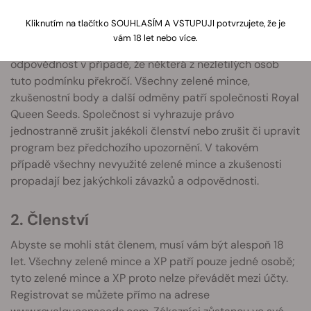
fyzických maloobchodních prodejnách Royal Queen
Kliknutím na tlačítko SOUHLASÍM A VSTUPUJI potvrzujete, že je
Seeds. Jedinou podmínkou pro vstup do Klubu pěstitelů
vám 18 let nebo více.
RQS je věk 18+. Společnost Royal Queen Seeds nepřebírá
odpovědnost v případě, že některá z nezletilých osob
tuto podmínku překročí. Všechny zelené mince,
zkušenostní body a další odměny patří společnosti Royal
Queen Seeds. Společnost si vyhrazuje právo
jednostranně zrušit jakékoli členství nebo zrušit či upravit
program bez předchozího upozornění. V takovém
případě všechny nevyužité zelené mince a zkušenosti
propadají bez jakýchkoli závazků a odpovědnosti.
2. Členství
Abyste se mohli stát členem, musí vám být alespoň 18
let. Všechny zelené mince a XP patří pouze jedné osobě;
tyto zelené mince a XP proto nelze převádět mezi účty.
Registrovat se můžete přímo na adrese