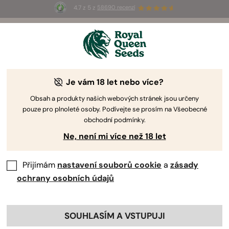
4.7 z 5 z
58690 recenzí
☀️
Summer Sales
: Až 50% slevy
na vybrané produkty! ⏤
Koupit teď
🛍️
Je vám 18 let nebo více?
By
Luke Sumpter
A nejzlejší Banana kush: Fat Banana
Obsah a produkty našich webových stránek jsou určeny
pouze pro plnoleté osoby. Podívejte se prosím na Všeobecné
obchodní podmínky.
Ne, není mi více než 18 let
Přijímám
nastavení souborů cookie
a
zásady
ochrany osobních údajů
Obsah:
SOUHLASÍM A VSTUPUJI