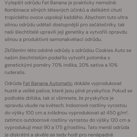
Vylepšit odrůdu Fat Banana je prakticky nemožné.
Kombinace silných tělesných účinků a delikátní chuti
tropického ovoce uspokojí každého. Abychom tuto ultra
silnou odrůdu udělali dostupnější pro začátečníky, tak
naši šlechtitelé upravili její genetiky a vytvořili opravdu
silnou a produktivní samonakvétací odrůdu.
Zkřížením této odolné odrůdy s odrůdou Cookies Auto se
našim šlechtitelům podařilo vytvořit potomka s
genetickými poměry 70% indika, 20% sativa a 10%
ruderalis.
Odrůda
Fat Banana Automatic
dokáže vyprodukovat
husté a veliké palice, které jsou plné pryskyřice. Pokud se
podíváte zblízka, tak si všimnete, že pryskyřice je
opravdu všude na květech. Indoorové rostliny vyrostou
do výšky 100 cm a zvládnou vyprodukovat až 450 g/m²,
zatímco outdoorové rostliny vyrostou do výšky 120 cm a
vyprodukují mezi 90 a 175 g/rostlinu. Tato menší odrůda
je diskrétní a skvěle se tedy hodí pro nenápadné