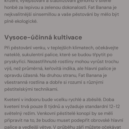
křížení, vylepšování a stabilizování genomu v šílené
honbě za lepivou a zelenou dokonalostí. Fat Banana je
nejkvalitnější sinsemillou a vaše pěstování by mělo být
plně ekologické.
Vysoce-účinná kultivace
Při pěstování venku, v teplejších klimatech, očekávejte
nateklé, sukulentní palice, které se budou třpytit po
pryskyřici. Nezastřihnuté rostliny mohou vyrůst trochu
výš, než průměrná, keřovitá indika, ale hlavní palice je
opravdu úžasná. Na druhou stranu, Fat Banana je
všestranná rostlina a dobře si rozumí s různými
pěstitelskými technikami.
Kvetení v indooru bude vcelku rychlé a zběsilé. Doba
kvetení trvá pouze 8 týdnů a vyžaduje standardní 12-12
světelný režim. Venkovní pěstitelé konopí by se měli
připravit na to, že budou muset podepřít obrovské hlavní
palice a vedlejší větve. V průběhu září můžete očekávat