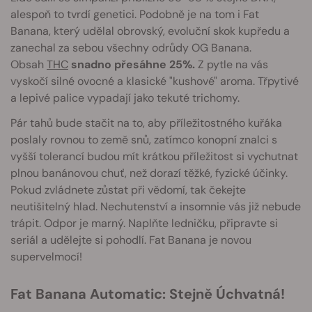
alespoň to tvrdí genetici. Podobně je na tom i Fat
Banana, který udělal obrovský, evoluční skok kupředu a
zanechal za sebou všechny odrůdy OG Banana.
Obsah
THC
snadno přesáhne 25%.
Z pytle na vás
vyskočí silné ovocné a klasické "kushové" aroma. Třpytivé
a lepivé palice vypadají jako tekuté trichomy.
Pár tahů bude stačit na to, aby příležitostného kuřáka
poslaly rovnou to země snů, zatímco konopní znalci s
vyšší tolerancí budou mít krátkou příležitost si vychutnat
plnou banánovou chuť, než dorazí těžké, fyzické účinky.
Pokud zvládnete zůstat při vědomí, tak čekejte
neutišitelný hlad. Nechutenství a insomnie vás již nebude
trápit. Odpor je marný. Naplňte ledničku, připravte si
seriál a udělejte si pohodlí. Fat Banana je novou
supervelmocí!
Fat Banana Automatic: Stejně Úchvatná!