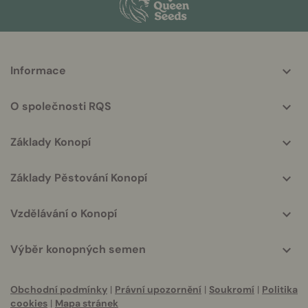
More
Informace
helpful
info
O společnosti RQS
Základy Konopí
Základy Pěstování Konopí
Vzdělávání o Konopí
Výběr konopných semen
Obchodní podmínky
|
Právní upozornění
|
Soukromí
|
Politika
cookies
|
Mapa stránek