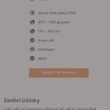
Sativa 30% Indica 70%
450 - 500 gr/plant
170 - 200 cm
Konec září
Uklidňující
Nízký
Koupit Fat Banana
Zevlící účinky
Lidé sdílí se šimpanzi přibližně 95-98 % stejné DNA,