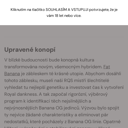
Upravené konopí
Vysoce-účinná kultivace
Kliknutím na tlačítko SOUHLASÍM A VSTUPUJI potvrzujete, že je
vám 18 let nebo více.
Zevlící účinky
Upravené konopí
V blízké budoucnosti bude konopná kultura
transformována novým, všemocným hybridem.
Fat
Banana
je zábleskem té krásné utopie. Abychom dosáhli
tohoto záblesku, museli naši RQS mistři šlechtitelé
vyhledat tu nejlepší genetiku a investovat čas k vytvoření
Royal dankness. A tak započal rigorózní, výběrový
program k identifikaci těch nejsilnějších a
nejvýnosnějších Banana OG jedinců. Výzvou bylo spojit
ty nejvíce žádané charakteristiky a eliminovat pár
nedostatků, které pocházely z Banana OG linie. Opatrné