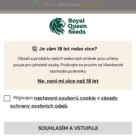
4.7 z 5 z
58690 recenzí
🎁
3 semínka White Widow Auto
ZDARMA pro
prvních 100, kteří použijí kód
AUGUST26 🌿
Je vám 18 let nebo více?
RQS Recenzent
Ředitel Společnosti Visionary
Hydroponocis
Obsah a produkty našich webových stránek jsou určeny
pouze pro plnoleté osoby. Podívejte se prosím na Všeobecné
Mitchell Gorgichuk
obchodní podmínky.
Ne, není mi více než 18 let
Expert v: Deep Water Culture a
Hydroponie
Přijímám
nastavení souborů cookie
a
zásady
ochrany osobních údajů
Profesionální Profily:
SOUHLASÍM A VSTUPUJI
Mitchell Gorgichuk