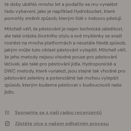
té doby uběhlo mnoho let a podařilo se mu vynalézt
řadu vybavení, jako je například Hydrobucket, které
pomohly změnit způsob, kterým lidé v indooru pěstují.
Mitchell věří, že pěstování je nejen technická záležitost,
ale také otázka životního stylu a své myšlenky se snaží
roznést na mnoha platformách a neustále hledá způsob,
jakým může tuto oblast pěstování vylepšit. Mitchell věří,
že jeho metody nejsou vhodné pouze pro pěstování
léčivek, ale také pro pěstování jídla. Hydroponické a
DWC metody, které vynalezl, jsou stejně tak vhodné pro
pěstování zeleniny a potenciálně tak mohou vylepšit
způsob, kterým budeme pěstovat v budoucnosti naše
jídlo.
Seznamte se s naší radou recenzentů
Zjistěte více o našem editačním procesu