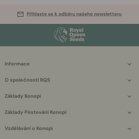
Přihlaste se k odběru našeho newsletteru
More
Informace
helpful
info
O společnosti RQS
Základy Konopí
Základy Pěstování Konopí
Vzdělávání o Konopí