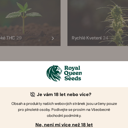
oké THC
29
Rychlé Kvetení
24
Doporučeno RQS
Je vám 18 let nebo více?
Samonakvetaci
Feminizovana
CBD
Obsah a produkty našich webových stránek jsou určeny pouze
pro plnoleté osoby. Podívejte se prosím na Všeobecné
obchodní podmínky.
Ne, není mi více než 18 let