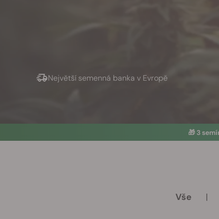
Největší semenná banka v Evropě
🎁
3 sem
Vše