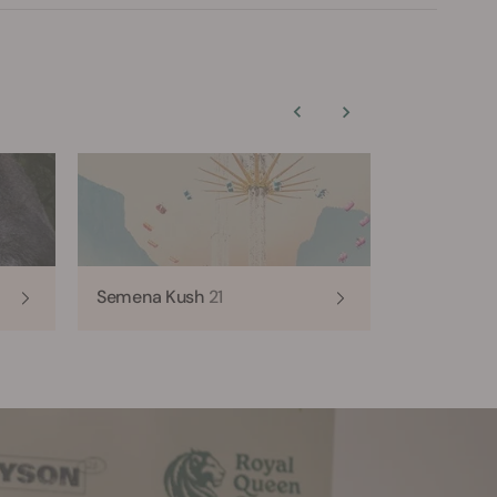
Semena Kush
21
Semena H