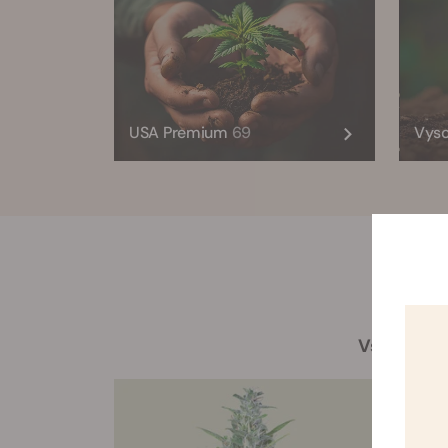
USA Premium
69
Vys
Vše