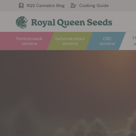
RQS Cannabis Blog
Cooking Guide
F
Feminizovaná
Samonakvétací
CBD
semena
semena
semena
Vítejte
v
Royal
Queen
Seeds.