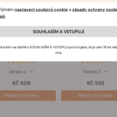
řijímám
nastavení souborů cookie
a
zásady ochrany osob
ajů
SOUHLASÍM A VSTUPUJI
liknutím na tlačítko SOUHLASÍM A VSTUPUJI potvrzujete, že je vám 18 let ne
více.
Bubble Kush
Bubblegum XL
(195)
(154)
Semena:
3
Semena:
3
KČ 609
KČ 559