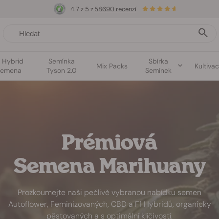
4.7 z 5 z
58690 recenzí
1 Hybrid
Semínka
Sbírka
Mix Packs
Kultiva
semena
Tyson 2.0
Semínek
Prémiová
Semena Marihuany
Prozkoumejte naši pečlivě vybranou nabídku semen
Autoflower, Feminizovaných, CBD a F1 Hybridů, organicky
pěstovaných a s optimální klíčivostí.