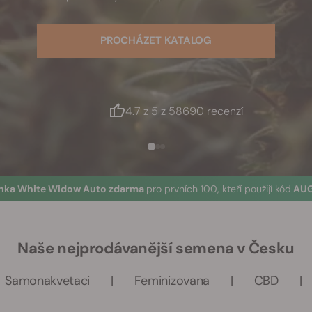
PROCHÁZET KATALOG
4.7 z 5 z 58690 recenzí
ínka White Widow Auto zdarma
pro prvních 100, kteří použijí kód
AUG
Naše nejprodávanější semena v Česku
Samonakvetaci
Feminizovana
CBD