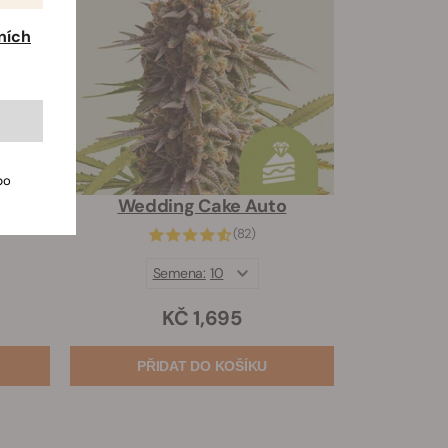
ních
bo
Wedding Cake Auto
(82)
Semena:
10
KČ 1,695