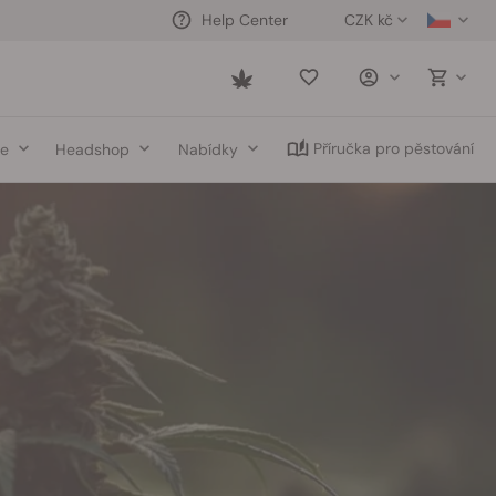
CZK kč
Help Center
Saved
items
Příručka pro pěstování
ce
Headshop
Nabídky