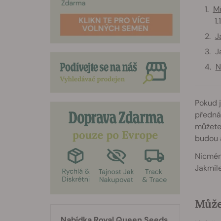
Mů
J
J
N
Pokud j
přednáš
můžete 
budou a
Nicméně
Jakmile
Může
Nabídka Royal Queen Seeds