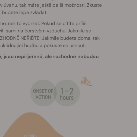
 v úvahu, tak máte ještě další možnosti. Zkuste
t budete lépe zvládat.
o, než to vydržet. Pokud se cítíte příliš
víli sami na čerstvém vzduchu. Jakmile se
 ROZHODNĚ NEŘIĎTE! Jakmile budete doma, tak
 uklidňující hudbu a pokuste se usnout.
ě, jsou nepříjemné, ale rozhodně nebudou