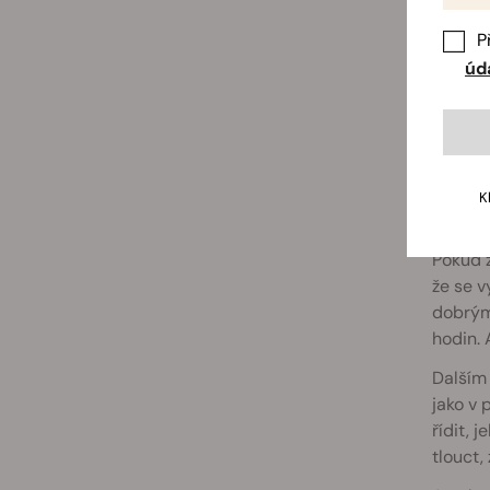
P
úd
K
Pokud z
že se v
dobrým 
hodin.
Dalším
jako v 
řídit, 
tlouct,