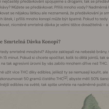
si nejčastěji předávkování spojujeme s drogami, tak se předávko
kávy? Můžete se předávkovat. Příliš mnoho vody? Nadměrná h
ovat se nějakou látkou ale neznamená, že předávkování je smr
ých látek, i příliš mnoho konopí může být špatně. Pokud to te
ovat, nicméně smrtelná dávka je velmi těžce dosažitelná - a
Je Smrtelná Dávka Konopí?
 tedy smrtelné množství? Abyste zaklepali na nebeské brány, 
 15 minut. Pokud si chcete spočítat, kolik to dělá jointů, ta
 na tak agresivní úrovni by vás zabilo mnohem dříve než THC.
é užít více THC díky edibles, jelikož ty se nemusejí kouřit, ale 
[2]
 zkonzumovat 50 gramů čistého THC
, abyste měli 50% šanc
ilnější edibles na světě, tak spíše umřete na nadměrné požití cu