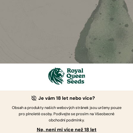
jistit, Že Jste Moc Zhuleni
Je vám 18 let nebo více?
na předávkování neumřete. Nicméně ještě není všemu konec. M
Obsah a produkty našich webových stránek jsou určeny pouze
e příliš zhulíte, tak se mohou stát špatné věci. Jinými slovy, c
pro plnoleté osoby. Podívejte se prosím na Všeobecné
 specifických problémů, na které byste si měli v tomto stavu d
obchodní podmínky.
Ne, není mi více než 18 let