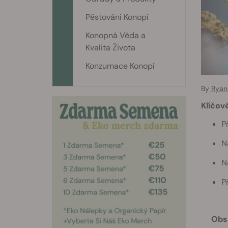
Pěstování Konopí
Konopná Věda a
Kvalita Života
Konzumace Konopí
By
Ryan 
Klíčov
P
N
N
P
Obs