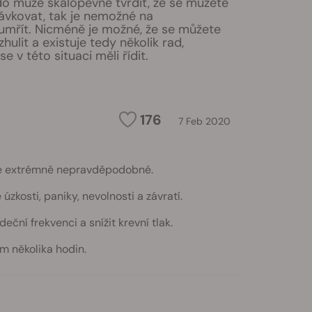
o může skálopevně tvrdit, že se můžete
vkovat, tak je nemožné na
umřít. Nicméně je možné, že se můžete
hulit a existuje tedy několik rad,
e v této situaci měli řídit.
176
7 Feb 2020
 je extrémně nepravděpodobné.
kosti, paniky, nevolnosti a závratí.
ní frekvenci a snížit krevní tlak.
m několika hodin.