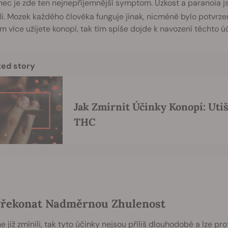
ec je zde ten nejnepříjemnější symptom. Úzkost a paranoia jsou 
i. Mozek každého člověka funguje jinak, nicméně bylo potvrze
čím více užijete konopí, tak tím spíše dojde k navození těchto ú
ted story
Jak Zmírnit Účinky Konopí: Utiš
THC
Překonat Nadměrnou Zhulenost
e již zmínili, tak tyto účinky nejsou příliš dlouhodobé a lze p