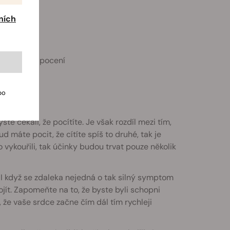
ních
Paranoia
 Zmatek
 Nadměrné pocení
bo
 čekali, že pocítíte. Je však rozdíl mezi tím,
d máte pocit, že cítíte spíš to druhé, tak je
o vykouřili, tak účinky budou trvat pouze několik
 když se zdaleka nejedná o tak silný symptom
jít. Zapomeňte na to, že byste byli schopni
, že vaše srdce začne čím dál tím rychleji