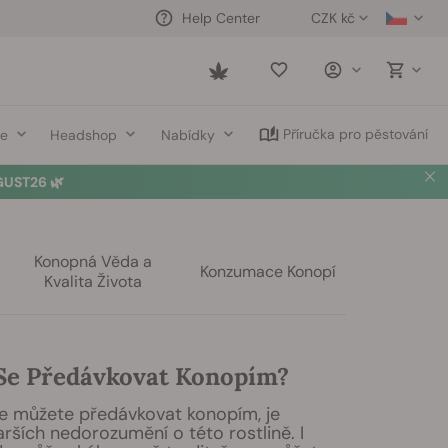
CZK kč
Help Center
Saved
items
Příručka pro pěstování
ce
Headshop
Nabídky
UST26 🌿
Konopná Věda a
Konzumace Konopí
Kvalita Života
Se Předávkovat Konopím?
se můžete předávkovat konopím, je
arších nedorozumění o této rostlině. I