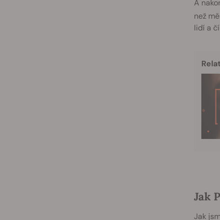
A nakon
než měl
lidí a 
Rela
Jak 
Jak jsm