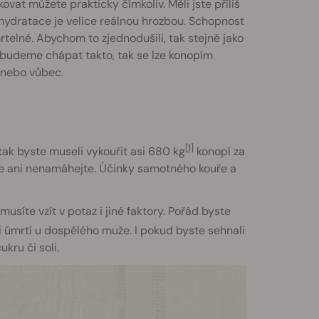
vat můžete prakticky čímkoliv. Měli jste příliš
ydratace je velice reálnou hrozbou. Schopnost
telné. Abychom to zjednodušili, tak stejně jako
dy budeme chápat takto, tak se lze konopím
 nebo vůbec.
[1]
tak byste museli vykouřit asi 680 kg
konopí za
k se ani nenamáhejte. Účinky samotného kouře a
musíte vzít v potaz i jiné faktory. Pořád byste
i úmrtí u dospělého muže. I pokud byste sehnali
kru či soli.