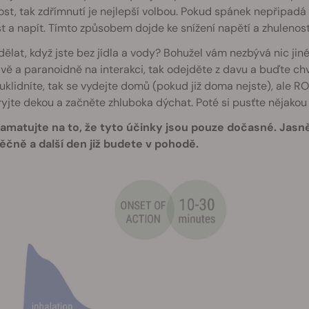
tost, tak zdřímnutí je nejlepší volbou. Pokud spánek nepřipadá
st a napít. Tímto způsobem dojde ke snížení napětí a zhulenos
dělat, když jste bez jídla a vody? Bohužel vám nezbývá nic jinéh
ivě a paranoidně na interakci, tak odejděte z davu a buďte ch
uklidníte, tak se vydejte domů (pokud již doma nejste), ale
ryjte dekou a začněte zhluboka dýchat. Poté si pusťte nějakou
amatujte na to, že tyto účinky jsou pouze dočasné. Jasn
věčně a další den již budete v pohodě.