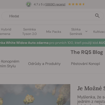
4.7 z 5 z
58690 recenzí
1 Hybrid
Semínka
Sbírka
Mix Packs
Kultiva
semena
Tyson 2.0
Semínek
ínka White Widow Auto zdarma
pro prvních 100, kteří použijí kód
AUG
The RQS Blog
o Konopném
Odrůdy a Produkty
Pěstování Konopí
ním Stylu
Je Možné 
Myšlenka, že 
jedním z nejst