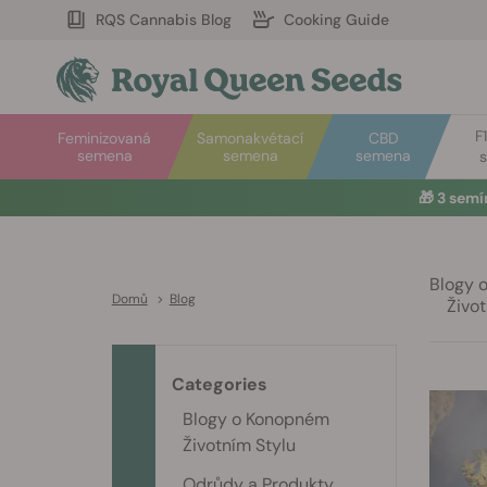
RQS Cannabis Blog
Cooking Guide
F
Feminizovaná
Samonakvétací
CBD
semena
semena
semena
🎁
3 sem
Blogy 
Domů
>
Blog
Život
Categories
Blogy o Konopném
Životním Stylu
Odrůdy a Produkty