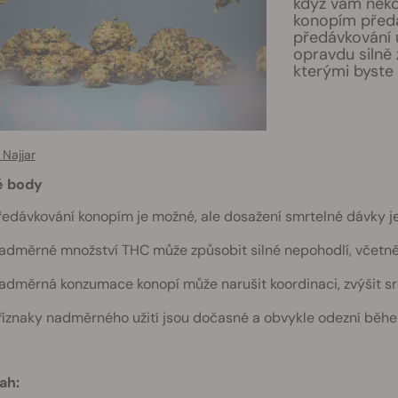
když vám někd
konopím předá
předávkování 
opravdu silně z
kterými byste s
Najjar
é body
ředávkování konopím je možné, ale dosažení smrtelné dávky
adměrné množství THC může způsobit silné nepohodlí, včetně úz
adměrná konzumace konopí může narušit koordinaci, zvýšit srdeč
říznaky nadměrného užití jsou dočasné a obvykle odezní běhe
ah: