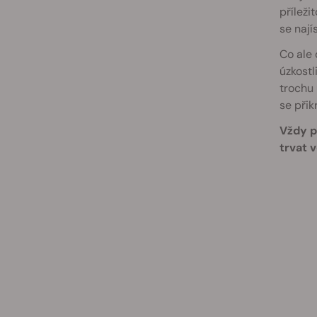
příleži
se nají
Co ale 
úzkostl
trochu 
se přik
Vždy p
trvat 