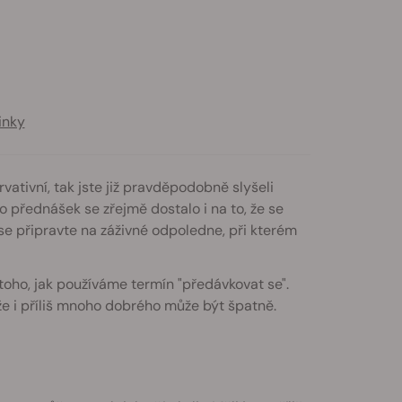
inky
rvativní, tak jste již pravděpodobně slyšeli
přednášek se zřejmě dostalo i na to, že se
e připravte na záživné odpoledne, při kterém
toho, jak používáme termín "předávkovat se".
 že i příliš mnoho dobrého může být špatně.