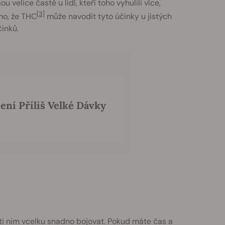
velice časté u lidí, kteří toho vyhulili více,
[3]
no, že THC
může navodit tyto účinky u jistých
činků.
ení Příliš Velké Dávky
roti nim vcelku snadno bojovat. Pokud máte čas a