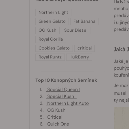
I když 
mnoho 
Northern Light
předávk
Green Gelato
Fat Banana
i u jin
předávk
OG Kush
Sour Diesel
Royal Gorilla
Cookies Gelato
critical
Jaká 
Royal Runtz
HulkBerry
Jaké je
pouhých
kouření
Top 10 Konopných Semínek
Je možn
1.
Special Queen 1
museli
2.
Special Kush 1
ty nejs
3.
Northern Light Auto
4.
OG Kush
5.
Critical
6.
Quick One