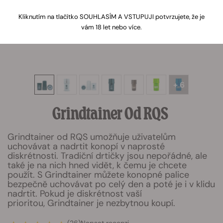
Kliknutím na tlačítko SOUHLASÍM A VSTUPUJI potvrzujete, že je
vám 18 let nebo více.
+ 6
Grindtainer Od RQS
Grindtainer od RQS umožňuje uživatelům
uchovávat a nadrtit konopí v naprosté
diskrétnosti. Tradiční drtičky jsou nepořádné, ale
také je na nich hned vidět, k čemu je chcete
použít. S Grindtainer můžete konopné palice
bezpečně uchovávat po celý den a poté je i v klidu
nadrtit. Pokud je diskrétnost vaší
prioritou, Grindtainer je nezbytnou koupí.