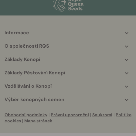
Informace
More
helpful
O společnosti RQS
info
Základy Konopí
Základy Pěstování Konopí
Vzdělávání o Konopí
Výběr konopných semen
Obchodní podmínky
|
Právní upozornění
|
Soukromí
|
Politika
cookies
|
Mapa stránek