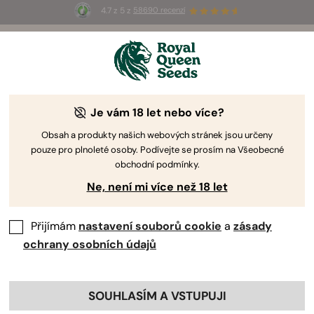
4.7 z 5 z
58690 recenzí
🎁
3 semínka White Widow Auto
ZDARMA pro
prvních 100, kteří použijí kód
AUGUST26 🌿
Je vám 18 let nebo více?
Obsah a produkty našich webových stránek jsou určeny
pouze pro plnoleté osoby. Podívejte se prosím na Všeobecné
obchodní podmínky.
Ne, není mi více než 18 let
Přijímám
nastavení souborů cookie
a
zásady
ochrany osobních údajů
SOUHLASÍM A VSTUPUJI