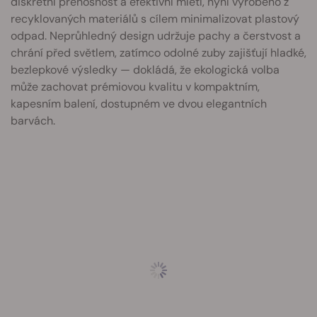
diskrétní přenosnost a efektivní mletí, nyní vyrobeno z
recyklovaných materiálů s cílem minimalizovat plastový
odpad. Neprůhledný design udržuje pachy a čerstvost a
chrání před světlem, zatímco odolné zuby zajišťují hladké,
bezlepkové výsledky — dokládá, že ekologická volba
může zachovat prémiovou kvalitu v kompaktním,
kapesním balení, dostupném ve dvou elegantních
barvách.