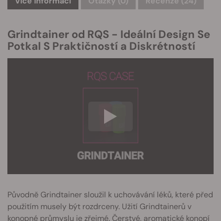
Více informací
Otázky
(0)
Recenze (24)
Grindtainer od RQS - Ideální Design Se
Potkal S Praktičností a Diskrétností
Původně Grindtainer sloužil k uchovávání léků, které před
použitím musely být rozdrceny. Užití Grindtainerů v
konopné průmyslu je zřejmé. Čerstvé, aromatické konopí