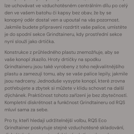
lze uchovávat ve vzduchotěsném centrálním dílu po celý
den ve vašem batohu či kapsy bez obav, že by se
konopný odér dostal ven a upoutal na vás pozornost.
Jakmile budete připraveni rozdrtit vaše palice, umístěte
je do spodní sekce Grindtaineru, kdy prostřední sekce
nyní slouží jako drtička.
Konstrukce z průhledného plastu znemožňuje, aby se
vaše konopí zkazilo. Hroty drtičky na spodku
Grindtaineru jsou také vyrobeny z toho nejkvalitnějšího
plastu a zamezují tomu, aby se vaše palice lepily, jakmile
jsou nadrceny. Jednoduše vysypte konopí, které zrovna
potřebujete a zbytek si můžete v klidu schovat na další
dýchánek. Praktičnost tohoto zařízení je bez zbytečností.
Kompletní diskrétnost a funkčnost Grindtaineru od RQS
mluví sama za sebe.
Pro ty, kteří hledají udržitelnější volbu, RQS Eco
Grindtainer poskytuje stejné vzduchotěsné skladování,