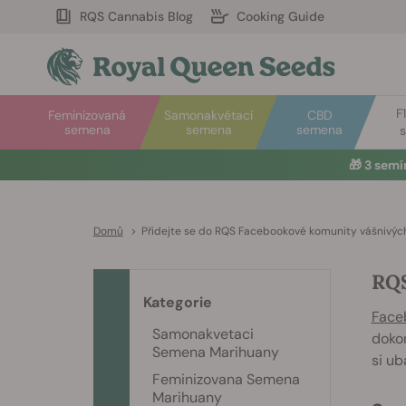
RQS Cannabis Blog
Cooking Guide
F
Feminizovaná
Samonakvétací
CBD
semena
semena
semena
🎁
3 sem
Domů
>
Přidejte se do RQS Facebookové komunity vášnivých
RQS
Kategorie
Face
Samonakvetaci
dokon
Semena Marihuany
si ub
Feminizovana Semena
Marihuany