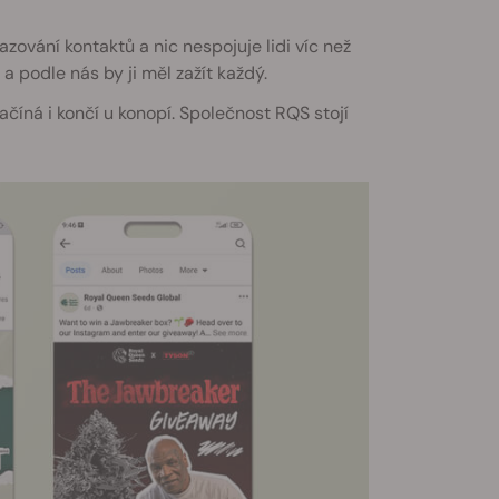
zování kontaktů a nic nespojuje lidi víc než
 podle nás by ji měl zažít každý.
ačíná i končí u konopí. Společnost RQS stojí