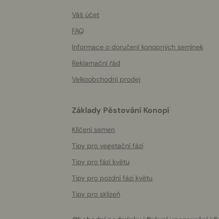
info
Váš účet
FAQ
Informace o doručení konopných semínek
Reklamační řád
Velkoobchodní prodej
Základy Pěstování Konopí
Klíčení semen
Tipy pro vegetační fázi
Tipy pro fázi květu
Tipy pro pozdní fázi květu
Tipy pro sklizeň