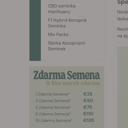
Sp
CBD seminka
marihuany
Nezál
láska
F1 Hybrid Konopná
Semínka
Necht
Mix Packs
na šp
Sbírka Konopných
Semínek