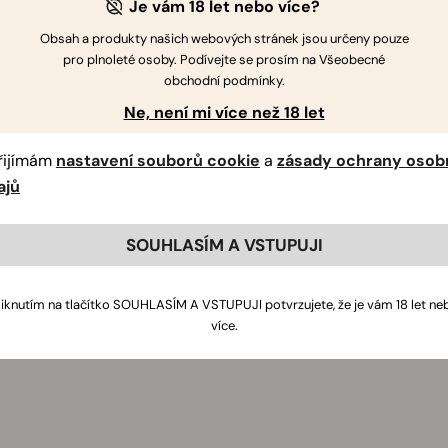
Je vám 18 let nebo více?
Obsah a produkty našich webových stránek jsou určeny pouze
pro plnoleté osoby. Podívejte se prosím na Všeobecné
obchodní podmínky.
Ne, není mi více než 18 let
řijímám
nastavení souborů cookie
a
zásady ochrany osob
ajů
SOUHLASÍM A VSTUPUJI
liknutím na tlačítko SOUHLASÍM A VSTUPUJI potvrzujete, že je vám 18 let ne
více.