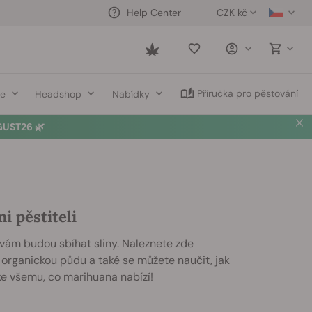
CZK kč
Help Center
Saved
items
Příručka pro pěstování
ce
Headshop
Nabídky
UST26 🌿
i pěstiteli
e vám budou sbíhat sliny. Naleznete zde
 organickou půdu a také se můžete naučit, jak
 ke všemu, co marihuana nabízí!