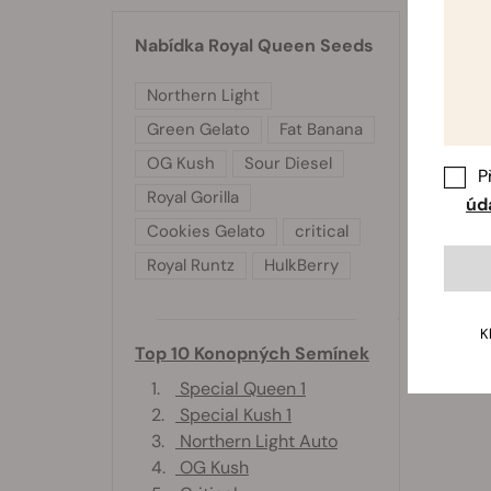
Nabídka Royal Queen Seeds
Northern Light
Green Gelato
Fat Banana
OG Kush
Sour Diesel
P
Royal Gorilla
úd
Cookies Gelato
critical
Royal Runtz
HulkBerry
K
Top 10 Konopných Semínek
1.
Special Queen 1
2.
Special Kush 1
3.
Northern Light Auto
4.
OG Kush