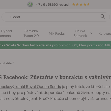
4.7 z 5 z
58690 recenzí
1 Hybrid
Semínka
Sbírka
Mix Packs
Kultiva
semena
Tyson 2.0
Semínek
ínka White Widow Auto zdarma
pro prvních 100, kteří použijí kód
AUG
 pěstitelů
 Facebook: Zůstaňte v kontaktu s vášnivým
bookový kanál Royal Queen Seeds
je plný fotek, ze kterých s
ce i tipy pro pěstování, doporučení ohledně živin, recepty na
alit neuvěřitelný joint. Proč? Protože chceme být vaší branou