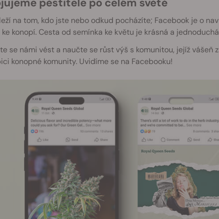
ojujeme pěstitele po celém světě
eží na tom, kdo jste nebo odkud pocházíte; Facebook je o nava
 ke konopí. Cesta od semínka ke květu je krásná a jednoduchá a
e se námi vést a naučte se růst výš s komunitou, jejíž vášeň z
ici konopné komunity. Uvidíme se na Facebooku!