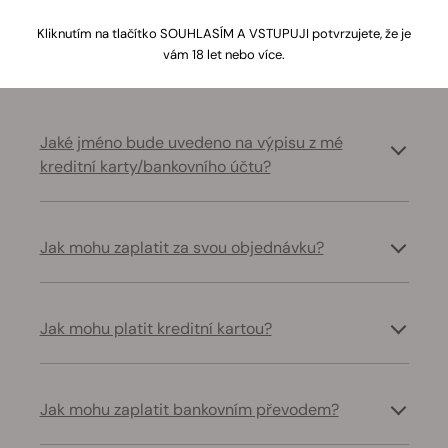
Vyřešte běžné problémy spojené s platbami a
Kliknutím na tlačítko SOUHLASÍM A VSTUPUJI potvrzujete, že je
transakcemi
vám 18 let nebo více.
Jaké jméno bude uvedeno na výpisu z mé
kreditní karty/bankovního účtu?
Jak mohu zaplatit za svou objednávku?
Jak mohu platit kreditní kartou?
Jak mohu zaplatit bankovním převodem?