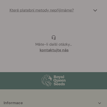
Které platební metody nepřijímáme?
Máte-li další otázky
...
kontaktujte nás
More
Informace
helpful