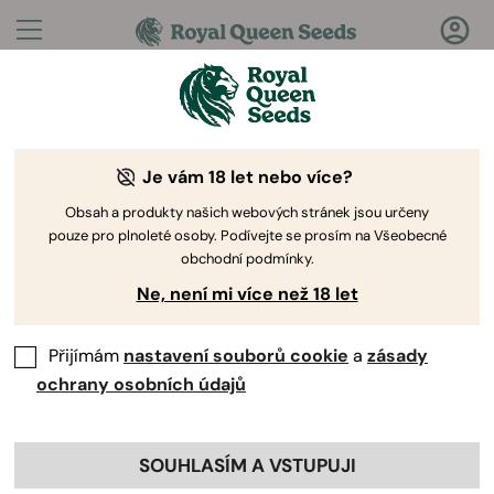
Otázky?
Odpovědi!
Je vám 18 let nebo více?
Vítejte v Royal Queen Seeds Help Center
Obsah a produkty našich webových stránek jsou určeny
pouze pro plnoleté osoby. Podívejte se prosím na Všeobecné
obchodní podmínky.
Ne, není mi více než 18 let
Přijímám
nastavení souborů cookie
a
zásady
Help Center
>
Platba
Back
ochrany osobních údajů
SOUHLASÍM A VSTUPUJI
Platba