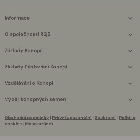
More
Informace
helpful
info
O společnosti RQS
Základy Konopí
Základy Pěstování Konopí
Vzdělávání o Konopí
Výběr konopných semen
Obchodní podmínky
|
Právní upozornění
|
Soukromí
|
Politika
cookies
|
Mapa stránek