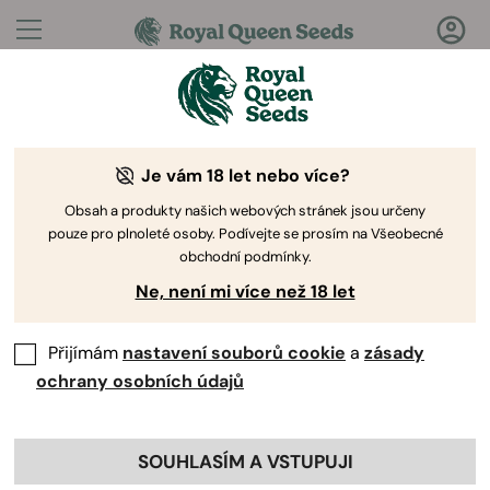
Otázky?
Odpovědi!
Je vám 18 let nebo více?
Vítejte v Royal Queen Seeds Help Center
Obsah a produkty našich webových stránek jsou určeny
pouze pro plnoleté osoby. Podívejte se prosím na Všeobecné
obchodní podmínky.
Ne, není mi více než 18 let
Přijímám
nastavení souborů cookie
a
zásady
Help Center
>
RQS Growers Club
Back
ochrany osobních údajů
SOUHLASÍM A VSTUPUJI
RQS Growers Club