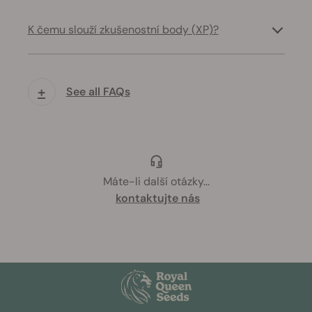
K čemu slouží zkušenostní body (XP)?
+
See all FAQs
Máte-li další otázky
...
kontaktujte nás